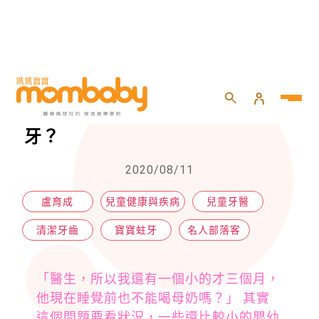
HOME
>
專欄
>
名人部落客
>
終結謠言！睡覺前喝母奶可能會蛀牙？
終結謠言！睡覺前喝母奶可能會蛀
牙？
2020/08/11
盧育成
兒童健康與疾病
兒童牙醫
清潔牙齒
寶寶蛀牙
名人部落客
「醫生，所以我還有一個小的才三個月，
他現在睡覺前也不能喝母奶嗎？」 其實
這個問題要看狀況，一些還比較小的嬰幼