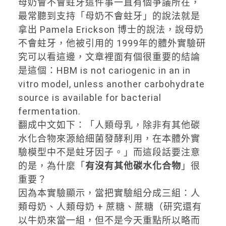
母奶會不會蛀牙這件事一直有個爭議所在，
最常聽到支持「母奶不會蛀牙」的說法就是
拿出 Pamela Erickson 博士的說法，說母奶
不會蛀牙，他被引用的 1999年的體外實驗研
究可以看這邊，文章裡面有個很重要的結論
是這個：HBM is not cariogenic in an in
vitro model, unless another carbohydrate
source is available for bacterial
fermentation.
翻成中文如下：「人類母乳，除非有其他碳
水化合物來源給細菌發酵利用，在本體外實
驗模型中不是蛀牙因子。」而這段話要注意
的是，為什麼「
有沒有其他碳水化合物
」很
重要？
因為本實驗顯示，當把實驗組分成三組：人
類母奶、人類母奶 + 蔗糖、蔗糖（研究還有
以牛奶來當一組，但不是今天重點所以略而