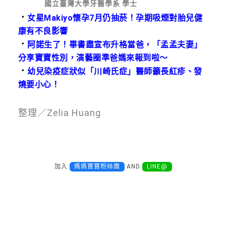
國立臺灣大學牙醫學系 學士
．
女星Makiyo懷孕7月仍抽菸！孕期吸煙對胎兒健
康有不良影響
．
阿諾生了！畢書盡宣布升格當爸，「孟孟夫妻」
分享寶寶性別，演藝圈準爸媽來報到啦～
．
幼兒染疫症狀似「川崎氏症」醫師籲長紅疹、發
燒要小心！
整理／Zelia Huang
加入
媽媽寶寶粉絲團
AND
LINE@