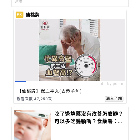
專欄
仙桃牌
PR
ads by popIn
【仙桃牌】保血平丸(去羚羊角)
深入了解
觀看次數 47,250次
吃了退燒藥沒有改善怎麼辦？
可以多吃幾顆嗎？食藥署：退
燒需要時間等待，小心藥物中
毒與副作用！