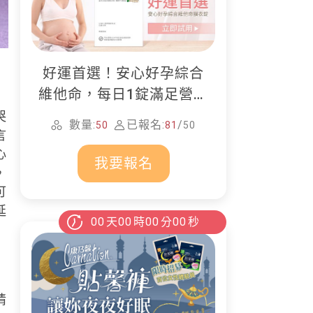
好運首選！安心好孕綜合
維他命，每日1錠滿足營養
所需
哭
數量:
已報名:
/
50
81
50
言
心
我要報名
，
可
延
00
天
00
時
00
分
00
秒
情