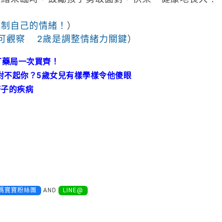
控制自己的情緒！
）
可觀察 2歲是調整情緒力關鍵
）
丁藥局一次買齊！
對不起你？5歲女兒有樣學樣令他傻眼
疹子的疾病
媽寶寶粉絲團
AND
LINE@