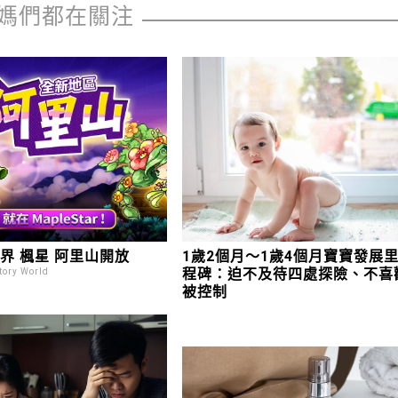
媽們都在關注
界 楓星 阿里山開放
1歲2個月～1歲4個月寶寶發展
程碑：迫不及待四處探險、不喜
ory World
被控制