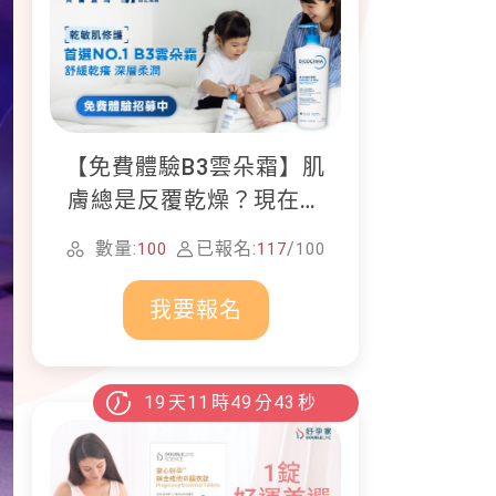
【免費體驗B3雲朵霜】肌
膚總是反覆乾燥？現在就
加入貝膚黛瑪修護體驗計
數量:
已報名:
/
100
117
100
畫！
我要報名
19
天
11
時
49
分
41
秒