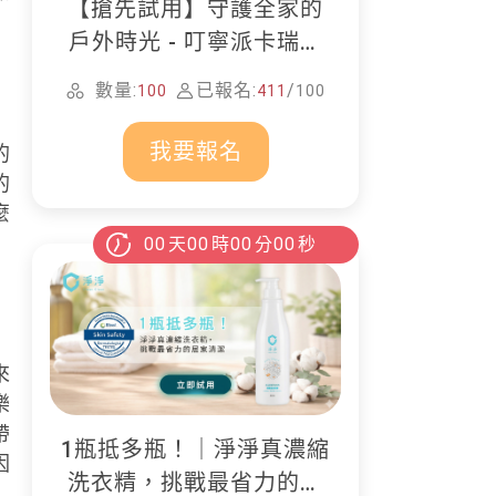
【搶先試用】守護全家的
戶外時光 - 叮寧派卡瑞丁
防蚊液
數量:
已報名:
/
100
411
100
我要報名
的
的
麼
00
天
00
時
00
分
00
秒
來
樂
帶
1瓶抵多瓶！｜淨淨真濃縮
因
洗衣精，挑戰最省力的居