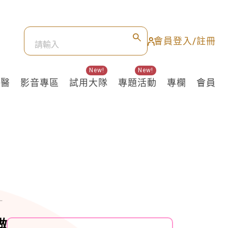
會員登入/註冊
New!
New!
良醫
影音專區
試用大隊
專題活動
專欄
會員
做