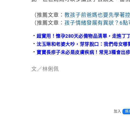
（推薦文章：
教孩子前爸媽也要先學著
（推薦文章：
孩子情緒發展有異狀？6點
．
超實用！懷孕280天必備物品清單，走進丁
．
沈玉琳和老婆大吵，芽芽脫口：我們母女哪
．
寶寶長疹子未必是皮膚疾病！常見3種會出
文／林俐佩
加入
媽