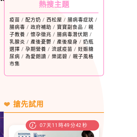
熱搜主題
疫苗
/
配方奶
/
西松屋
/
腸病毒症狀
/
腸病毒
/
政府補助
/
寶寶副食品
/
親
子教養
/
懷孕徵兆
/
腸病毒潛伏期
/
乳腺炎
/
產後憂鬱
/
產後瘦身
/
奶瓶
選擇
/
孕期營養
/
流感疫苗
/
妊娠糖
尿病
/
為愛朗讀
/
樂諾碧
/
親子風格
市集
搶先試用
07
天
11
時
49
分
40
秒