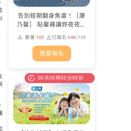
，
能
告別經期翻身焦慮！［康
以
乃馨］ 貼馨褲讓妳夜夜好
眠
恐
數量:
已報名:
/
100
648
100
我要報名
在
00
天
00
時
00
分
00
秒
與
，
讓
如