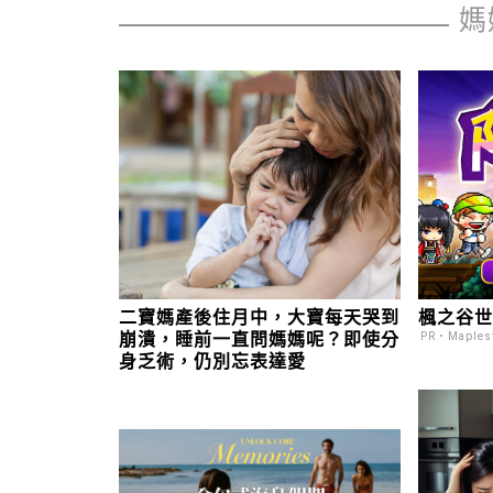
媽
二寶媽產後住月中，大寶每天哭到
楓之谷世
崩潰，睡前一直問媽媽呢？即使分
PR・Maplest
身乏術，仍別忘表達愛