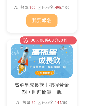
家清潔
數量:
已報名:
/
100
495
100
我要報名
00
天
00
時
00
分
00
秒
高飛星成長飲｜把握黃金
期，睡前關鍵一瓶
數量:
已報名:
/
50
144
50