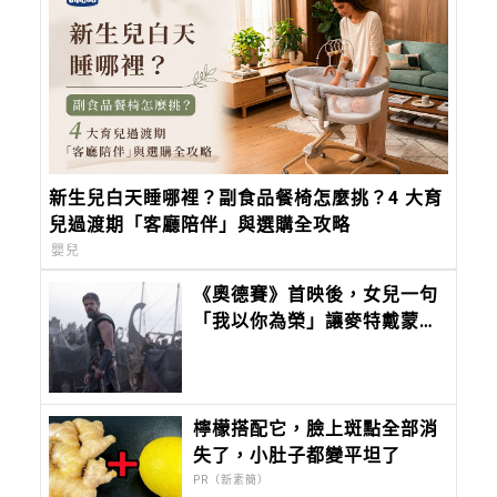
新生兒白天睡哪裡？副食品餐椅怎麼挑？4 大育
兒過渡期「客廳陪伴」與選購全攻略
嬰兒
《奧德賽》首映後，女兒一句
「我以你為榮」讓麥特戴蒙紅
了眼眶！10個細節看見好萊塢
最成熟的爸爸
檸檬搭配它，臉上斑點全部消
失了，小肚子都變平坦了
PR（新素簡）