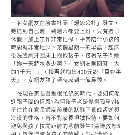
一名女網友在臉書社團「爆怨公社」發文，
她提到自己週一到週六都要上班，只有週日
休假，加上工作非常忙碌，平常陪伴小孩的
時間就非常地少。某個星期一的早晨，起床
後洗臉刷牙回床上抱抱孩子，接著孩子問她
「妳一天薪水多少啊？」女網友則回答「大
約1千元！」，接著就掏出400元說「買妳半
天」，女網友聽了頓時感到一陣鼻酸。
在現在家長普遍很忙碌的時代，要如何促
進親子間的情感?為何孩子老是覺得孤單?孩
子往往在家長過度疏離的狀態下養成叛逆與
冷漠的性格，再不對家長坦誠相待，要如何
避免與孩子拉開距離的悲劇發生?這邊教您5
招，教您增進與孩子的情感，好好溝通。