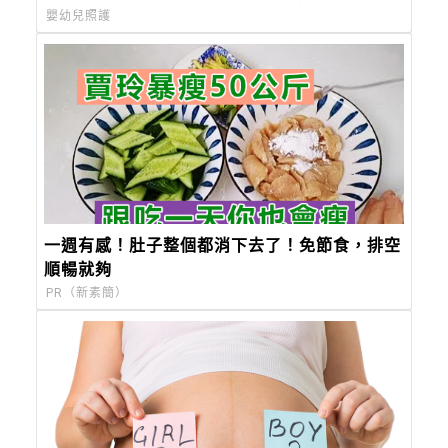
燒，必須就醫
嬰幼兒照護
一週有感！肚子整個都消下去了！免節食，排空
順暢就夠
PR（新素簡）