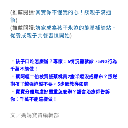
(推薦閱讀:
其實你不懂我的心！談親子溝通
術
)
(推薦閱讀:
讓家成為孩子永遠的能量補給站．
從養成親子共餐習慣開始
)
．
孩子口吃怎麼辦？專家：6情況需就診，5NG行為
千萬不能做！
．
蔡阿嘎二伯被質疑蔡桃貴2歲半還沒戒尿布？叛逆
期孩子越強迫越不要，5步驟教導如廁
．
寶寶分離焦慮好嚴重怎麼辦？語言治療師告訴
你：千萬不能這樣做！
文／媽媽寶寶編輯部