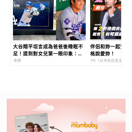
大谷翔平坦言成為爸爸後睡眠不
伴侶和妳一起預防
足！提到對女兒第一眼印象：
格說愛妳！
「比我想像中大隻！」
專欄
PR（台灣癌症基金會）