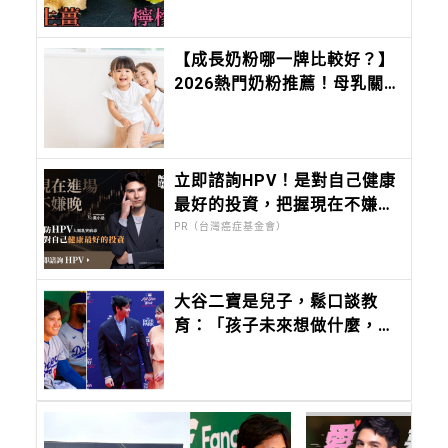
【成長奶粉哪一牌比較好？】
2026熱門奶粉推薦！母乳關
鍵成分、營養成分評比一次
看！
立即諮詢HPV！是對自己健康
最好的投資，把握現在不嫌
晚！
PR（台灣癌症基金會）
大谷二寶是兒子，鬆口談教
育：「孩子未來想做什麼，應
該由他們自己決定。」