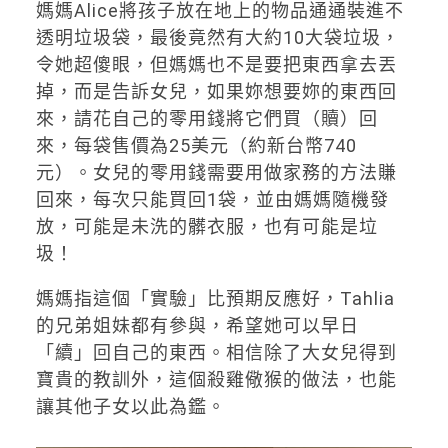
媽媽Alice將孩子放在地上的物品通通裝進不
透明垃圾袋，最後竟然有大約10大袋垃圾，
令她超傻眼，但媽媽也不是要把東西拿去丟
掉，而是告訴女兒，如果妳想要妳的東西回
來，請花自己的零用錢將它們買（贖）回
來，每袋售價為25美元（約新台幣740
元）。女兒的零用錢需要用做家務的方法賺
回來，每次只能買回1袋，並由媽媽隨機發
放，可能是未洗的髒衣服，也有可能是垃
圾！
媽媽指這個「實驗」比預期反應好，Tahlia
的兄弟姐妹都有參與，希望她可以早日
「續」回自己的東西。相信除了大女兒得到
寶貴的教訓外，這個殺雞儆猴的做法，也能
讓其他子女以此為鑑。