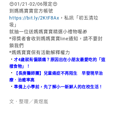
😍01/21-02/06限定😍
到媽媽寶寶官方帳號
https://bit.ly/2KtF8Ax
，私訊「初五清垃
圾」
就抽一位送媽媽寶寶精選小禮物喔🎁
*得獎者會收到媽媽寶寶line通知，請不要封
鎖我們
*媽媽寶寶保有活動解釋權力
．
才4歲就有偏頭痛？原因出在小朋友最愛吃的「這
樣食物」！
．
【長庚醫師團】兒童癌症不再陌生 早發現早治
療．治癒率高
．
準備上小學前，先了解小一新鮮人的在校生活！
文．整理／黃煜嵐