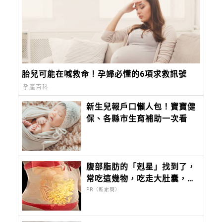
胎兒可能在喊救命！孕婦必懂的6項求救訊號
孕產百科
新生兒報戶口懶人包！寶寶健
保、各縣市生育補助一次看
腹部脂肪的「剋星」找到了，
常吃這幾物，吃走大肚囊，瘦
出小蠻腰
PR（新素簡）