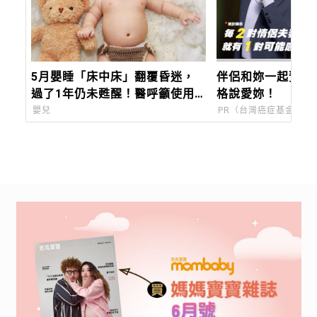
5月嬰睡「床中床」翻覆昏迷，
伴侶和妳一起預防
過了1年仍未甦醒！醫呼籲使用
格說愛妳！
一定要注意2件事
嬰兒
PR（台灣癌症基金會）