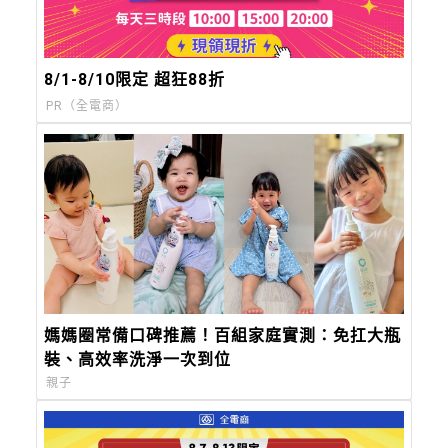
8/1-8/10限定 超狂88折
PR（全電商）
媽媽圈常備口碑推薦！百組家庭實測：免扛大瓶
裝、高效率洗淨一次到位
親子