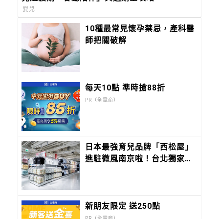
嬰兒
10種最常見懷孕禁忌，產科醫
師把關破解
每天10點 準時搶88折
PR（全電商）
日本最強育兒品牌「西松屋」
進駐微風南京啦！台北獨家限
定好禮曝光，夏季商品8折起
新朋友限定 送250點
PR（全電商）