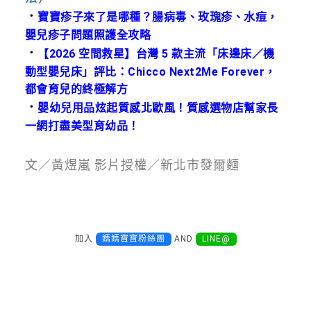
．
寶寶疹子來了是哪種？腸病毒、玫瑰疹、水痘，
嬰兒疹子問題照護全攻略
．
【2026 空間救星】台灣 5 款主流「床邊床／機
動型嬰兒床」評比：Chicco Next2Me Forever，
都會育兒的終極解方
．
嬰幼兒用品炫起質感北歐風！質感選物店幫家長
一網打盡美型育幼品！
文／黃煜嵐 影片授權／新北市發爾麵
加入
媽媽寶寶粉絲團
AND
LINE@