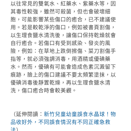
以往常見的雙氧水、紅藥水、紫藥水等，因
其毒性較強，雖然可殺菌，但也會破壞細
胞，可能影響某些傷口的癒合，已不建議使
用。若是較乾淨的傷口，例如被書頁割傷，
以生理食鹽水清洗後，讓傷口保持乾燥就會
自行癒合。若傷口有受到感染、發炎的風
險，例如：在草地上跌倒擦傷、菜刀割傷手
指等，就必須強調消毒，用酒精或優碘藥
水。然而，優碘有可能會造成色素沉澱留下
痕跡，臉上的傷口建議不要太頻繁塗抹，以
優碘消毒後靜置乾燥，再以生理食鹽水清
洗，傷口癒合時會較美觀。
（延伸閱讀：
新竹兒童幼童誤食水晶球！物
品收好外，不同誤食情況有不同正確急救
法
）