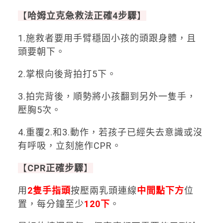
【
哈姆立克急救法正確
4
步驟
】
1.施救者要用手臂穩固小孩的頭跟身體，且
頭要朝下。
2.掌根向後背拍打5下。
3.拍完背後，順勢將小孩翻到另外一隻手，
壓胸5次。
4.重覆2.和3.動作，若孩子已經失去意識或沒
有呼吸，立刻施作CPR。
【
CPR
正確步驟
】
用
2
隻手指頭
按壓兩乳頭連線
中間點下方
位
置，每分鐘至少
120
下
。