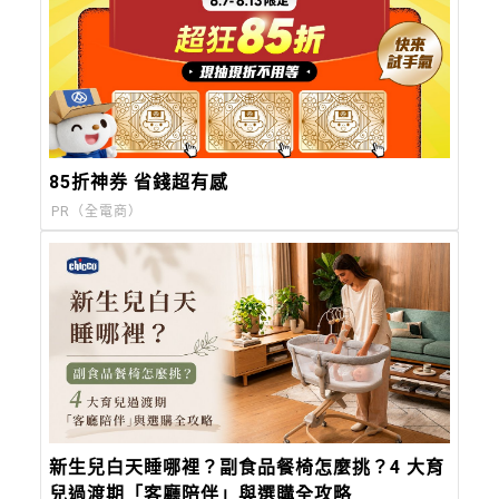
85折神券 省錢超有感
PR（全電商）
新生兒白天睡哪裡？副食品餐椅怎麼挑？4 大育
兒過渡期「客廳陪伴」與選購全攻略