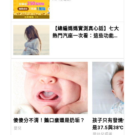
【總編媽媽實測真心話】七大
熱門汽座一次看：這些功能我
真的是當媽媽後才懂……
傻傻分不清！鵝口瘡還是奶垢？
孩子只有發燒但活
是37.5與38℃間
嬰兒
燒」，該去看醫師
嬰幼兒照護