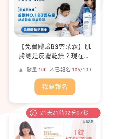
【免費體驗B3雲朵霜】肌
膚總是反覆乾燥？現在就
加入貝膚黛瑪修護體驗計
數量:
已報名:
/
100
105
100
畫！
我要報名
21
天
21
時
02
分
06
秒