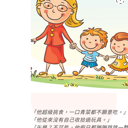
「他超級挑食，一口青菜都不願意吃。
「他從來沒有自己收拾過玩具。」
「午覺？不可能，他假日都蹦蹦跳跳一