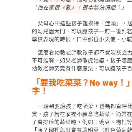
「他在家很『歡』！根本無法溝通！」
父母心中這些孩子難搞得「症頭」，居
的幼兒園大門，可以讓孩子一前一後判
學校表現的時候，口中那位小天使、小
怎麼看幼教老師教孩子都不費吹灰之力
不可能啊，如果老師像虎姑婆，孩子怎
幼教老師究竟有什麼魔法，可以讓孩子
「要我吃菜菜？No way
！
字！
一聽到要讓孩子吃蔬菜，爸媽都直呼比
實，孩子若在家裡不願意吃蔬菜，通常
子會排斥的蔬菜時，例如：豌豆、枸杞
「咦？碗裡怎麼會有聰明豆（紅色葡萄