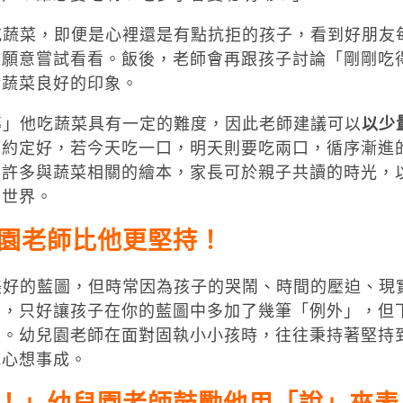
蔬菜，即便是心裡還是有點抗拒的孩子，看到好朋友
會願意嘗試看看。飯後，老師會再跟孩子討論「剛剛吃
對蔬菜良好的印象。
」他吃蔬菜具有一定的難度，因此老師建議可以
以少
先約定好，若今天吃一口，明天則要吃兩口，循序漸進
售許多與蔬菜相關的繪本，家長可於親子共讀的時光，
的世界。
園老師比他更堅持！
好的藍圖，但時常因為孩子的哭鬧、時間的壓迫、現
下，只好讓孩子在你的藍圖中多加了幾筆「例外」，但
史。幼兒園老師在面對固執小小孩時，往往秉持著堅持
能心想事成。