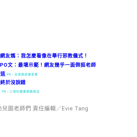
網友媽：我怎麼看像在舉行邪教儀式！
PO文：最壞示範！網友幾乎一面倒挺老師
在這
PR・台灣癌症基金會
嬤終於沒說錯
！
PR・三得利健康網路商店
老師們 責任編輯／Evie Tang