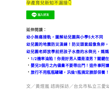
孕產育兒新知不漏接👇
延伸閱讀：
幼小無痛接軌，圖解幼兒園與小學5大不同
幼兒園的地震防災演練！防災頭套超像魚卵，
幼兒園老師放學前把孩子水壺的水倒光，媽媽
．
1/2機率淪陷！你是好男人還是渣男？關鍵
．
嬰兒3個月之內儘量不要帶出門！這件事阿
．
旅行不用瓶瓶罐罐，汎倫1瓶搞定臉部保養
文／黃煜嵐 諮詢採訪／台北市私立三愛幼兒園