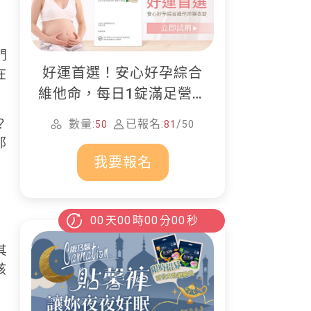
門
好運首選！安心好孕綜合
在
維他命，每日1錠滿足營養
所需
？
數量:
已報名:
/
50
81
50
那
我要報名
00
天
00
時
00
分
00
秒
其
孩