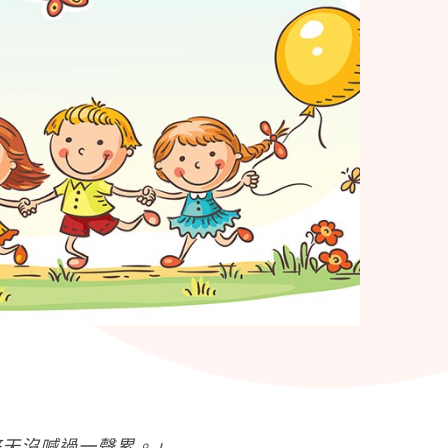
」
整天沒喊過一聲累。」