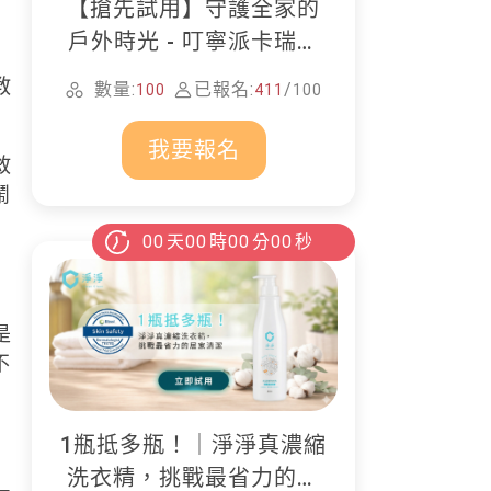
【搶先試用】守護全家的
戶外時光 - 叮寧派卡瑞丁
防蚊液
教
數量:
已報名:
/
100
411
100
我要報名
敘
鬧
00
天
00
時
00
分
00
秒
是
不
1瓶抵多瓶！｜淨淨真濃縮
洗衣精，挑戰最省力的居