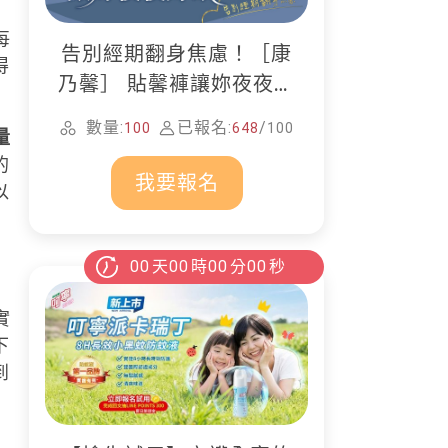
每
告別經期翻身焦慮！［康
得
乃馨］ 貼馨褲讓妳夜夜好
眠
數量:
已報名:
/
100
648
100
量
的
我要報名
以
00
天
00
時
00
分
00
秒
實
下
到