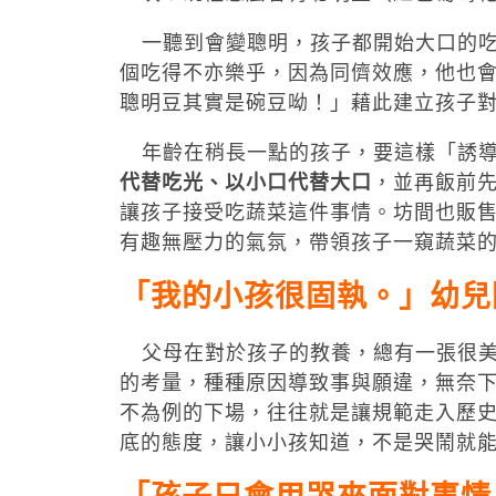
一聽到會變聰明，孩子都開始大口的吃
個吃得不亦樂乎，因為同儕效應，他也
聰明豆其實是碗豆呦！」藉此建立孩子
年齡在稍長一點的孩子，要這樣「誘導
代替吃光、以小口代替大口
，並再飯前
讓孩子接受吃蔬菜這件事情。坊間也販
有趣無壓力的氣氛，帶領孩子一窺蔬菜
「我的小孩很固執。」幼兒
父母在對於孩子的教養，總有一張很美
的考量，種種原因導致事與願違，無奈
不為例的下場，往往就是讓規範走入歷
底的態度，讓小小孩知道，不是哭鬧就