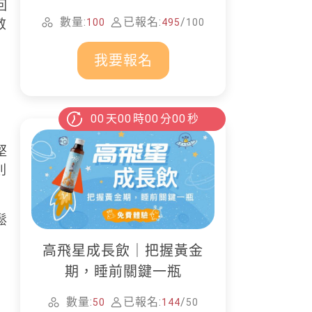
回
家清潔
數量:
已報名:
/
100
495
100
敬
我要報名
00
天
00
時
00
分
00
秒
堅
則
鬆
高飛星成長飲｜把握黃金
期，睡前關鍵一瓶
數量:
已報名:
/
50
144
50