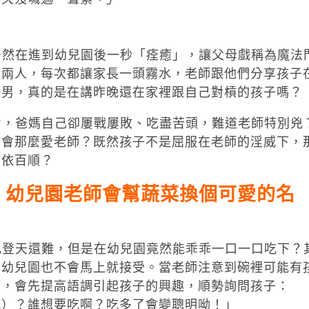
然在進到幼兒園後一秒「痊癒」，讓父母戲稱為魔法
若兩人，每次都讓家長一頭霧水，老師跟他們分享孩子
暖男，真的是在講昨晚還在家裡跟自己對槓的孩子嗎？
，爸媽自己卻屢戰屢敗、吃盡苦頭，難道老師特別兇
麼會那麼愛老師？既然孩子不是屈服在老師的淫威下，
百依百順？
」幼兒園老師會幫蔬菜換個可愛的名
登天還難，但是在幼兒園竟然能乖乖一口一口吃下？
在幼兒園也不會馬上就接受。當老師注意到碗裡可能有
等，會先提高語調引起孩子的興趣，順勢詢問孩子：
乾）？誰想要吃啊？吃多了會變聰明呦！」