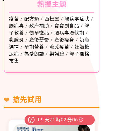
熱搜主題
疫苗
/
配方奶
/
西松屋
/
腸病毒症狀
/
腸病毒
/
政府補助
/
寶寶副食品
/
親
子教養
/
懷孕徵兆
/
腸病毒潛伏期
/
乳腺炎
/
產後憂鬱
/
產後瘦身
/
奶瓶
選擇
/
孕期營養
/
流感疫苗
/
妊娠糖
尿病
/
為愛朗讀
/
樂諾碧
/
親子風格
市集
搶先試用
09
天
21
時
02
分
05
秒