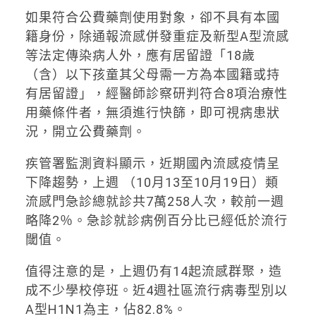
如果符合公費藥劑使用對象，卻不具有本國
籍身份，除通報流感併發重症及新型A型流感
等法定傳染病人外，應有居留證「18歲
（含）以下孩童其父母需一方為本國籍或持
有居留證」，經醫師診察研判符合8項治療性
用藥條件者，無須進行快篩，即可視病患狀
況，開立公費藥劑。
疾管署監測資料顯示，近期國內流感疫情呈
下降趨勢，上週 （10月13至10月19日）類
流感門急診總就診共7萬258人次，較前一週
略降2％。急診就診病例百分比已經低於流行
閾值。
值得注意的是，上週仍有14起流感群聚，造
成不少學校停班。近4週社區流行病毒型別以
A型H1N1為主，佔82.8%。