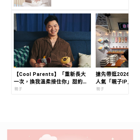
【Cool Parents】「重新長大
搶先帶逛2026台
一次，換我溫柔接住你」甜約翰
人氣「親子IP」與
Sweet john主唱浚瑋：Pixsee
創」，會讓孩子快
親子
親子
陪我築起兒子的移動城堡