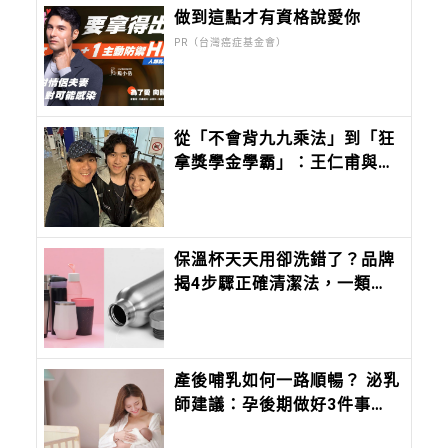
做到這點才有資格說愛你
PR（台灣癌症基金會）
從「不會背九九乘法」到「狂
拿獎學金學霸」：王仁甫與季
芹做到最難的事：讓孩子長成
自己的樣子
保溫杯天天用卻洗錯了？品牌
揭4步驟正確清潔法，一類刷
具、漂白劑千萬別用
產後哺乳如何一路順暢？ 泌乳
師建議：孕後期做好3件事，
哺乳更安心！