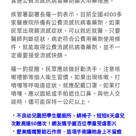
實施公費流感抗病毒藥劑擴大用藥措施。
疾管署副署長羅一鈞表示，目前全國4000多
家醫療院所備有公費流感抗病毒藥劑，如果
民眾出現類流感症狀，可以就近就醫，只要
醫師判斷症狀，病史符合公費用藥劑使用條
件，就能取得公費流感抗病毒藥劑，並不一
定需要接受流感快篩。
羅一鈞提醒，民眾應該做好勤洗手、注意咳
嗽禮節等個人衛生習慣，如果出現咳嗽、打
噴嚏等呼吸道症狀，就應配戴口罩，如果打
噴嚏，應以面紙或手帕遮住口鼻。與他人交
談時，儘可能保持一公尺以上。
．
不良幼兒園把學生關廁所、綁椅子，短短8天虐兒
次數高達50幾次！網友媽手握百位學童受虐影片
．
愛美媽媽腎結石作祟．這項手術讓她身上不留痕