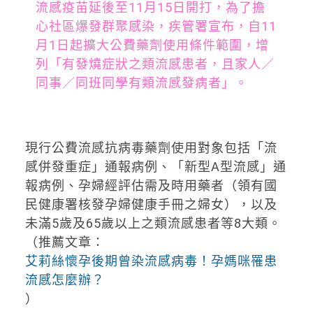
流感疫苗延後至11月15日開打，為了擔
心社區爆發群聚感染，疾管署宣布，自11
月1日起擴大公費藥劑使用條件範圍，增
列「有發燒症狀之類流感患者，且家人／
同事／同班同學有類流感發病者」。
現行公費流感抗病毒藥劑使用對象包括「流
感併發重症」通報病例、「新型A型流感」通
報病例、孕婦經評估需及時用藥者（領有國
民健康署核發孕婦健康手冊之婦女），以及
未滿5歲及65歲以上之類流感患者等8大類。
（推薦文章：
艾莉絲懷孕後期曾染流感病毒！孕媽咪罹患
流感怎麼辦？
）