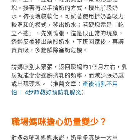
塊，接著再以手擠奶的方式，擠出前段奶
水。待硬塊較軟化，可試著使用擠奶器吸力
較溫和的模式，移出奶水；若硬塊還是「屹
立不搖」，先別慌張，這是很正常的現象，
透過反覆移出前段奶水，下班回家後，再讓
寶寶吸，多能解除塞奶危機。
請媽咪別太緊張，返回職場約1個月左右，乳
房就能漸漸適應擠乳的頻率，而減少脹奶感
或出現硬塊。（推薦文章：
產後哺乳不用
怕！ 4步驟教妳預防乳腺炎
）
職場媽咪擔心奶量變少？
對多數哺乳媽媽來說，奶量多寡是一大重