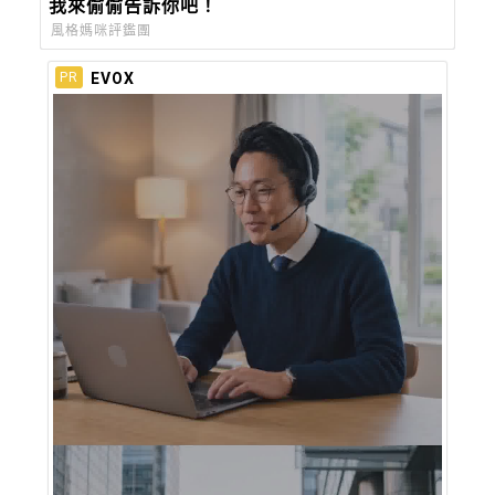
我來偷偷告訴你吧！
風格媽咪評鑑團
EVOX
PR