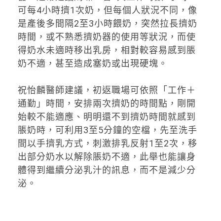
可每4小時擠1次奶，但每個人狀況不同，像
是產後多間隔2至3小時餵奶，突然拉長擠奶
時間，或不熟悉擠奶器的使用等狀況，而使
得奶水未適時移出乳房，相對較容易感到脹
奶不適，甚至造成塞奶或出現硬塊。
祝怡麟醫師建議，初返職場可依照「工作＋
通勤」時間，安排兩次擠奶的時間點，剛開
始較不能適應、明明還不到擠奶時間就感到
脹奶時，可利用3至5分鐘的空檔，先至洗手
間以手擠乳方式，刺激排乳反射1至2次，移
出部分奶水以解除脹奶不適，此舉也能讓身
體得到繼續分泌乳汁的訊息，而不是減少分
泌。