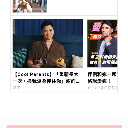
事。做自己有成就感的事，比
遵照媽媽的指令來得重要。
【Cool Parents】「重新長大
伴侶和妳一起預防
一次，換我溫柔接住你」甜約翰
格說愛妳！
Sweet john主唱浚瑋：Pixsee
親子
PR（台灣癌症基金會）
陪我築起兒子的移動城堡