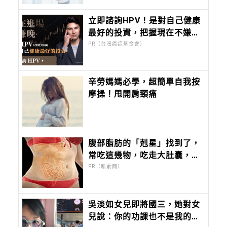
立即諮詢HPV！是對自己健康
最好的投資，把握現在不嫌
晚！
PR（台灣癌症基金會）
辛勞媽媽必學，超簡單自我按
摩操！甩開肩頸痛
腹部脂肪的「剋星」找到了，
常吃這幾物，吃走大肚囊，瘦
出小蠻腰
PR（新素簡）
吳淡如女兒即將國三，她對女
兒說：你的功課也不是我的