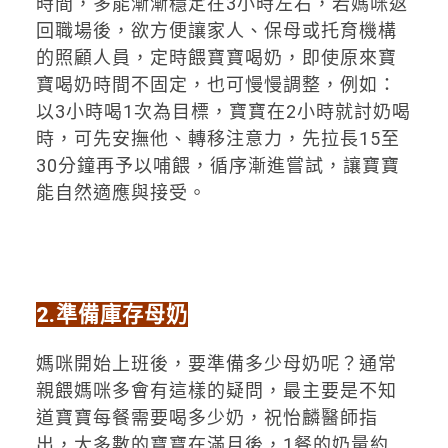
時間，多能漸漸穩定在3小時左右，若媽咪返
回職場後，欲方便讓家人、保母或托育機構
的照顧人員，定時餵寶寶喝奶，即使原來寶
寶喝奶時間不固定，也可慢慢調整，例如：
以3小時喝1次為目標，寶寶在2小時就討奶喝
時，可先安撫他、轉移注意力，先拉長15至
30分鐘再予以哺餵，循序漸進嘗試，讓寶寶
能自然適應與接受。
2.
準備庫存母奶
媽咪開始上班後，要準備多少母奶呢？通常
親餵媽咪多會有這樣的疑問，最主要是不知
道寶寶每餐需要喝多少奶，祝怡麟醫師指
出，大多數的寶寶在滿月後，1餐的奶量約