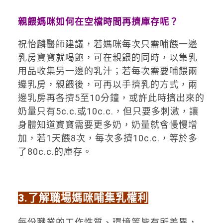
親餵媽咪如何在空檔時間再擠庫存呢？
祝怡麟醫師建議，若媽咪每次只需哺餵一邊
乳房寶寶就喝飽，可在親餵的同時，以集乳
用品收集另一邊的乳汁；若每次需要哺餵兩
邊乳房，親餵後，可再以手擠乳的方式，兩
邊乳房再各擠5至10分鐘，或許此時擠出來的
奶量只有5c.c.或10c.c.，但只要多刺激，讓
身體知道寶寶需要更多奶，奶量就會慢慢增
加，若1天餵8次，每次多擠10c.c.，等於多
了80c.c.的庫存。
3.
了解職場媽咪哺集乳權利
每份職業的工作性質、環境等皆有所差異，