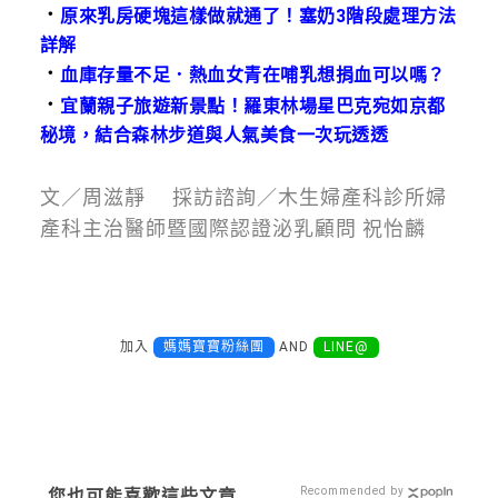
．
原來乳房硬塊這樣做就通了！塞奶3階段處理方法
詳解
．
血庫存量不足．熱血女青在哺乳想捐血可以嗎？
．
宜蘭親子旅遊新景點！羅東林場星巴克宛如京都
秘境，結合森林步道與人氣美食一次玩透透
文／周滋靜 採訪諮詢／木生婦產科診所婦
產科主治醫師暨國際認證泌乳顧問 祝怡麟
加入
媽媽寶寶粉絲團
AND
LINE@
Recommended by
您也可能喜歡這些文章