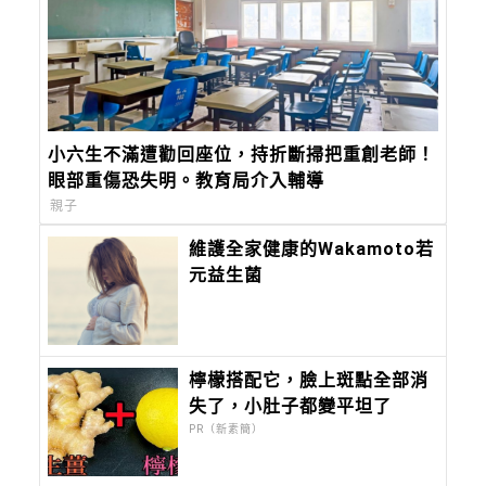
小六生不滿遭勸回座位，持折斷掃把重創老師！
眼部重傷恐失明。教育局介入輔導
親子
維護全家健康的Wakamoto若
元益生菌
檸檬搭配它，臉上斑點全部消
失了，小肚子都變平坦了
PR（新素簡）