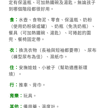
定有保溫瓶、可加熱鐵碗及湯匙，無論孩子
到哪個階段都很好用。
‧
食：
水壺、食物泥、零食、保溫瓶、奶粉
（使用奶粉袋或罐）、奶瓶（免洗奶瓶）、
餐具（可加熱鐵碗、湯匙）、可捲起的圍
兜、餐椅固定帶。
‧
衣：
換洗衣物（長袖與短袖都要帶）、尿布
（褲型尿布為佳）、濕紙巾。
‧
住：
安撫娃娃、小被子（幫助適應新環
境）。
‧
行：
推車、背巾。
‧
育樂：
玩具。
‧
其他：
備用藥、溫度計。