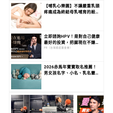
【哺乳心樂園】不讓嚴重乳頭
疼痛成為終結母乳哺育的殺
手！認識乳頭損傷的5種跡象
立即諮詢HPV！是對自己健康
最好的投資，把握現在不嫌
晚！
PR（台灣癌症基金會）
2026赤馬年寶寶取名推薦！
男女孩名字、小名、乳名靈感
大全，切記不要「這六個」部
首