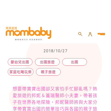
HOME
>
親子
>
親子旅遊
>
邦妮醫師の親子出國旅遊攻略
邦妮醫師の親子出國旅遊攻略
2018/10/27
嬰幼兒出國
出國旅遊
出國
家庭吃喝玩樂
親子旅遊
想要帶寶寶出國卻又害怕手忙腳亂嗎？熱
愛旅遊的邦妮＆蓋瑞醫師小夫妻，帶著孩
子在世界各地探險，邦妮醫師將與大家分
享帶寶寶出國的簡單技巧與各國的親子旅