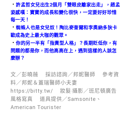
．
許孟哲女兒出生2個月「雙眼皮離家出走」，趙孟
姿感嘆：寶寶的成長和變化很快，一定要好好珍惜
每一天！
．
蜘蛛人也是女兒奴！陶比麥奎爾和李奧納多狄卡
歐成為史上最大咖的觀眾。
．
你的另一半有「指責型人格」？長期貶低你，有
問題的都是你，而他高高在上，遇到這樣的人該怎
麼辦？
文／彭曉薇 採訪諮詢／邦妮醫師 參考資
料／邦妮＆蓋瑞醫師小夫妻
https://bitty.tw/ 妝髮‧攝影／班尼頓廣告
風格寫真 道具提供／Samsonite、
American Tourister