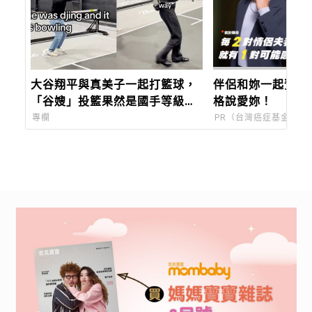
大谷翔平與真美子一起打籃球，
伴侶和妳一起預防
「谷嫂」投籃果然是國手等級，
格說愛妳！
影片瘋傳
專欄
PR（台灣癌症基金會）