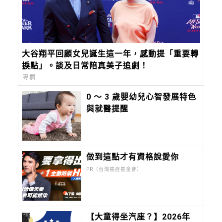
大谷翔平回顧女兒誕生這一年，感動提「重要轉
捩點」。談及日常陪真美子追劇！
專欄
0 ～ 3 歲嬰幼兒心智發展特色
與就醫提醒
做到這點才有資格說愛你
PR（台灣癌症基金會）
【大童得坐汽座？】2026年