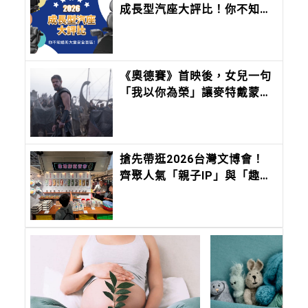
成長型汽座大評比！你不知道
的大童安全盲區！
《奧德賽》首映後，女兒一句
「我以你為榮」讓麥特戴蒙紅
了眼眶！10個細節看見好萊塢
最成熟的爸爸
搶先帶逛2026台灣文博會！
齊聚人氣「親子IP」與「趣味
文創」，會讓孩子快樂到瘋
掉！