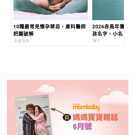
10種最常見懷孕禁忌，產科醫師
2026赤馬年寶寶
把關破解
孩名字、小名、乳
切記不要「這六個
孕產百科
親子