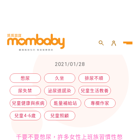
HOME
>
兒童
>
兒童照顧
>
不要憋尿！許多女性憋出問題
不要憋尿！許多女性憋出問題
2021/01/28
憋尿
久坐
排尿不順
尿失禁
泌尿道感染
兒童生活教養
兒童健康與疾病
能量補給站
專欄作家
兒童4-6歲
兒童照顧
千要不要憋尿，許多女性上班族習慣性憋