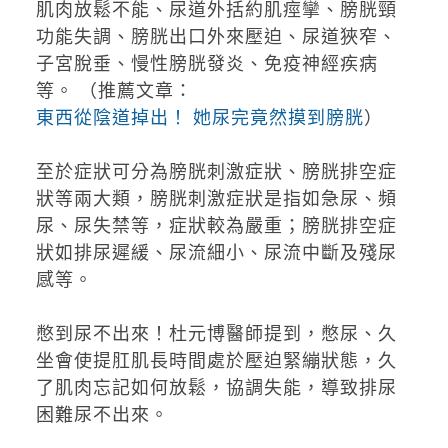
肌肉放鬆不能、尿道外括約肌痙攣、膀胱頸
功能失調、膀胱出口外來壓迫、尿道狹窄、
子宮脫垂、慢性膀胱發炎、免疫神經疾病
等。 （推薦文章：
東西從陰道掉出！ 她尿完竟然摸到膀胱
）
至於症狀可分為膀胱刺激症狀、膀胱排空症
狀等兩大類，膀胱刺激症狀是指如急尿、頻
尿、尿失禁等，症狀較為嚴重；膀胱排空症
狀如排尿遲緩、尿流細小、尿流中斷及殘尿
感等。
憋到尿不出來！杜元博醫師提到，憋尿、久
坐會使提肛肌長時間處於壓迫緊繃狀態，久
了肌肉忘記如何放鬆，協調失能，導致排尿
困難尿不出來。