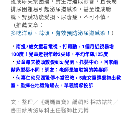
難或尿失禁困擾，對生活造成影響，且長期
排尿困難易引起泌尿道感染，甚至造成膀
胱、腎臟功能受損、尿毒症，不可不慎。
（推薦文章：
多吃洋蔥、蒜頭，有效預防泌尿道感染！
）
．
南投7歲女童看電視、打電動，1個月近視暴增
100度！兒童近視年齡2尖峰，平均年飆125度
．
女童每天披頭散髮到幼兒園、托嬰中心，回家編
髮造型都不同！網友：老師是被耽誤的美髮師
．
何嘉仁幼兒園驚傳不當管教，5歲女童遭狠拖出教
室、重摔在地還跨過去，單親媽怒投訴
文．整理／《媽媽寶寶》編輯部 採訪諮詢／
書田診所泌尿科主任醫師杜元博