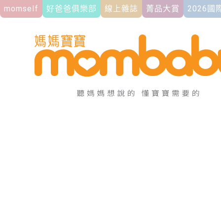
momself
好爸爸俱樂部
線上雜誌
菁品大賞
2026