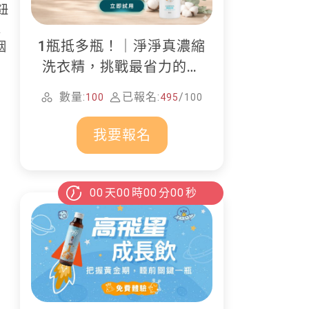
鈕
以
1瓶抵多瓶！｜淨淨真濃縮
咽
洗衣精，挑戰最省力的居
家清潔
數量:
已報名:
/
100
495
100
我要報名
00
天
00
時
00
分
00
秒