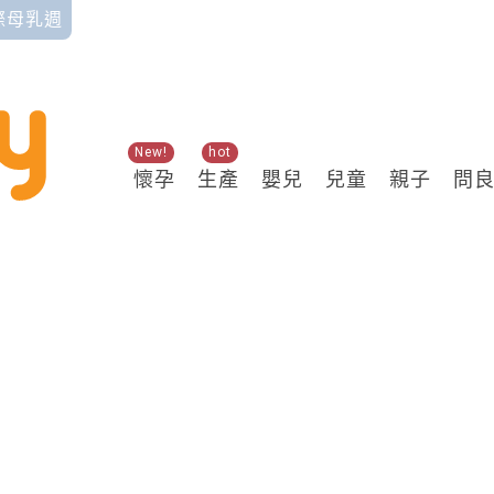
國際母乳週
New!
hot
懷孕
生產
嬰兒
兒童
親子
問