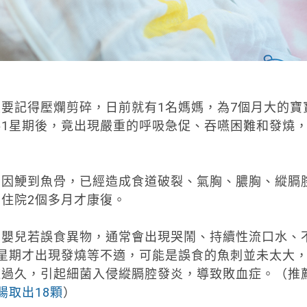
要記得壓爛剪碎，日前就有1名媽媽，為7個月大的寶
1星期後，竟出現嚴重的呼吸急促、吞嚥困難和發燒
寶因鯁到魚骨，已經造成食道破裂、氣胸、膿胸、縱膈
住院2個多月才康復。
，嬰兒若誤食異物，通常會出現哭鬧、持續性流口水、
星期才出現發燒等不適，可能是誤食的魚刺並未太大
道過久，引起細菌入侵縱膈腔發炎，導致敗血症。（推
腸取出18顆
）