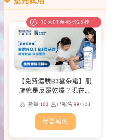
搶先試用
10
天
01
時
45
分
23
秒
【免費體驗B3雲朵霜】肌
膚總是反覆乾燥？現在就
加入貝膚黛瑪修護體驗計
數量:
已報名:
/
100
99
100
畫！
我要報名