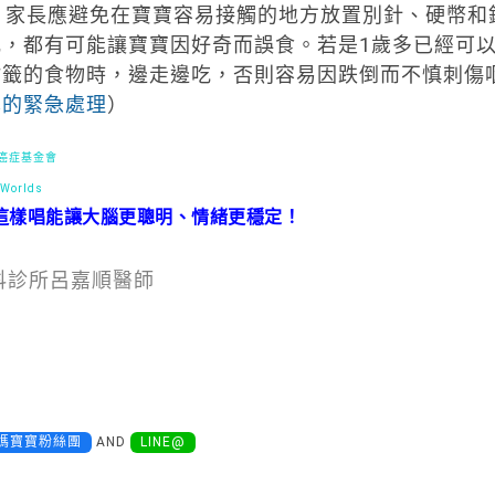
，家長應避免在寶寶容易接觸的地方放置別針、硬幣和
，都有可能讓寶寶因好奇而誤食。若是1歲多已經可
竹籤的食物時，邊走邊吃，否則容易因跌倒而不慎刺傷
塞的緊急處理
）
灣癌症基金會
 Worlds
這樣唱能讓大腦更聰明、情緒更穩定！
科診所呂嘉順醫師
媽寶寶粉絲團
AND
LINE@