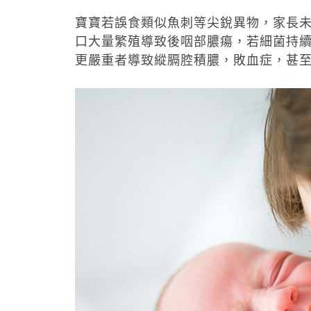
寶寶若誤食類似魚刺等尖銳異物，家長
口大量繁殖導致後咽部膿瘍，若細菌持
更嚴重者導致縱膈腔積膿，敗血症，甚