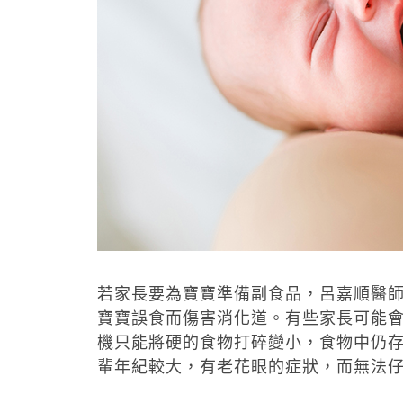
若家長要為寶寶準備副食品，呂嘉順醫
寶寶誤食而傷害消化道。有些家長可能
機只能將硬的食物打碎變小，食物中仍
輩年紀較大，有老花眼的症狀，而無法