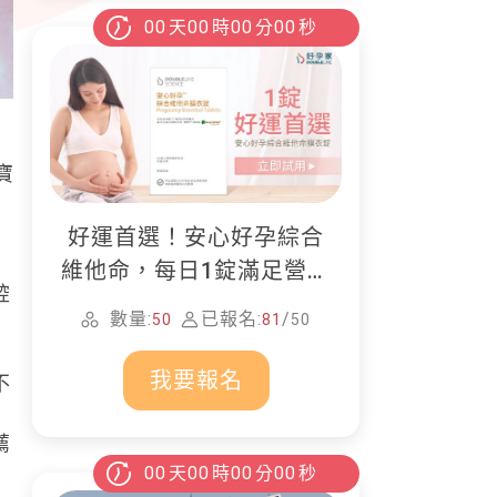
00
天
00
時
00
分
00
秒
寶
，
好運首選！安心好孕綜合
維他命，每日1錠滿足營養
腔
所需
數量:
已報名:
/
50
81
50
我要報名
不
，
薦
00
天
00
時
00
分
00
秒