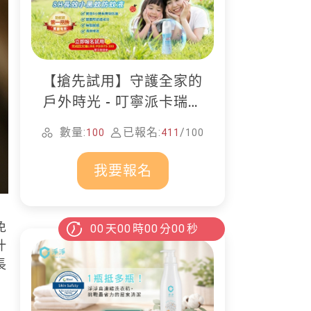
【搶先試用】守護全家的
戶外時光 - 叮寧派卡瑞丁
防蚊液
數量:
已報名:
/
100
411
100
我要報名
免
00
天
00
時
00
分
00
秒
汁
長