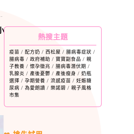
小
熱搜主題
疫苗
/
配方奶
/
西松屋
/
腸病毒症狀
/
腸病毒
/
政府補助
/
寶寶副食品
/
親
子教養
/
懷孕徵兆
/
腸病毒潛伏期
/
乳腺炎
/
產後憂鬱
/
產後瘦身
/
奶瓶
選擇
/
孕期營養
/
流感疫苗
/
妊娠糖
尿病
/
為愛朗讀
/
樂諾碧
/
親子風格
市集