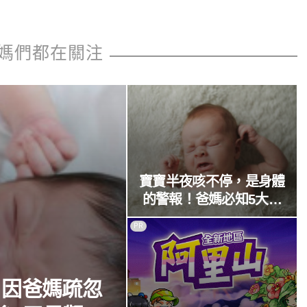
媽們都在關注
寶寶半夜咳不停，是身體
的警報！爸媽必知5大常
見嬰幼兒咳嗽主因
PR
，因爸媽疏忽