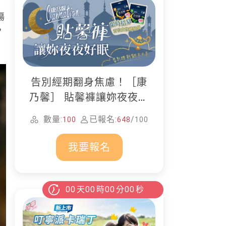
傷
，
告別經期翻身焦慮！［康
乃馨］ 貼馨褲讓妳夜夜好
眠
數量:
已報名:
/
100
648
100
我要報名
00
天
00
時
00
分
00
秒