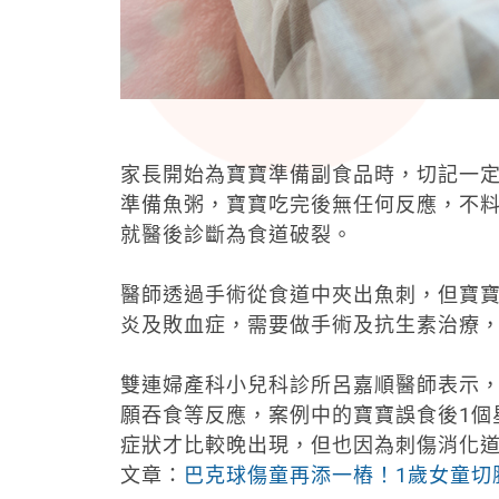
家長開始為寶寶準備副食品時，切記一定
準備魚粥，寶寶吃完後無任何反應，不料
就醫後診斷為食道破裂。
醫師透過手術從食道中夾出魚刺，但寶
炎及敗血症，需要做手術及抗生素治療，
雙連婦產科小兒科診所呂嘉順醫師表示
願吞食等反應，案例中的寶寶誤食後1個
症狀才比較晚出現，但也因為刺傷消化
文章：
巴克球傷童再添一樁！1歲女童切