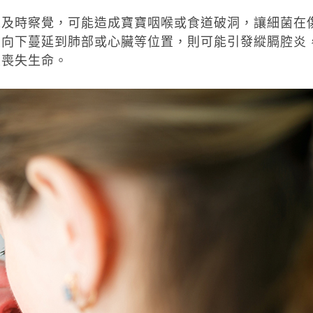
未及時察覺，可能造成寶寶咽喉或食道破洞，讓細菌在
續向下蔓延到肺部或心臟等位置，則可能引發縱膈腔炎
至喪失生命。