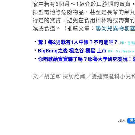
家中若有6個月～1歲介於口腔期的寶寶
扣型電池等危險物品，甚至是長輩的藥丸
行走的寶寶，避免在食用棒棒糖或帶有
喉或食道。（推薦文章：
嬰幼兒異物梗
．
驚！每2男就有1人中標？不可能吧？
PR・台
．
BigBang之後 楓之谷 楓星 上市
PR・Maplestory
．
你唱歌給寶寶聽了嗎？耶魯大學研究發現：
文／胡芷寧 採訪諮詢／雙連婦產科小兒
加入
媽