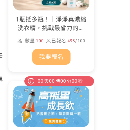
）
1瓶抵多瓶！｜淨淨真濃縮
洗衣精，挑戰最省力的居
家清潔
數量:
已報名:
/
100
495
100
妊
我要報名
規
00
天
00
時
00
分
00
秒