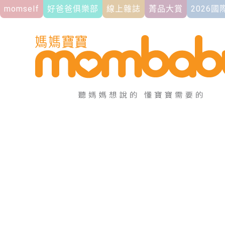
momself
好爸爸俱樂部
線上雜誌
菁品大賞
2026