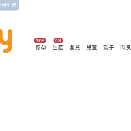
國際母乳週
New!
hot
懷孕
生產
嬰兒
兒童
親子
問