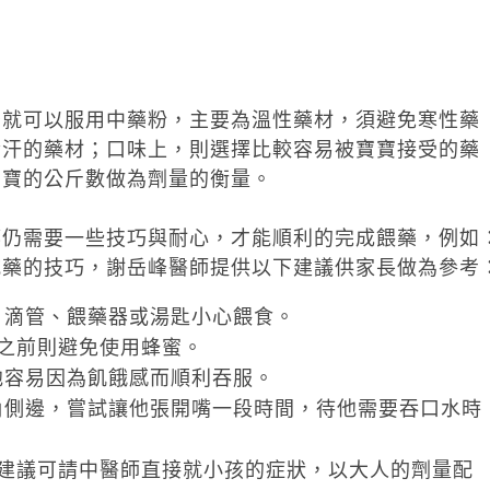
後就可以服用中藥粉，主要為溫性藥材，須避免寒性藥
發汗的藥材；口味上，則選擇比較容易被寶寶接受的藥
寶寶的公斤數做為劑量的衡量。
都仍需要一些技巧與耐心，才能順利的完成餵藥，例如
吃藥的技巧，謝岳峰醫師提供以下建議供家長做為參考
、滴管、餵藥器或湯匙小心餵食。
之前則避免使用蜂蜜。
他容易因為飢餓感而順利吞服。
角側邊，嘗試讓他張開嘴一段時間，待他需要吞口水時
。
則建議可請中醫師直接就小孩的症狀，以大人的劑量配