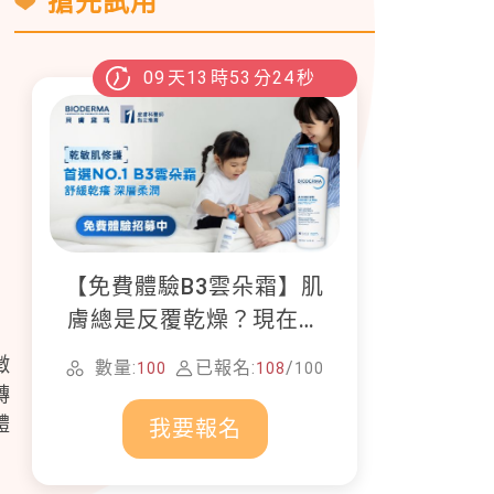
搶先試用
09
天
13
時
53
分
23
秒
【免費體驗B3雲朵霜】肌
膚總是反覆乾燥？現在就
加入貝膚黛瑪修護體驗計
徵
數量:
已報名:
/
100
108
100
畫！
轉
體
我要報名