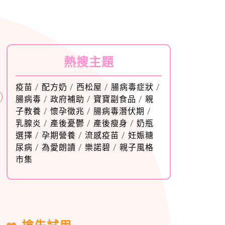
熱搜主題
疫苗
/
配方奶
/
西松屋
/
腸病毒症狀
/
腸病毒
/
政府補助
/
寶寶副食品
/
親
子教養
/
懷孕徵兆
/
腸病毒潛伏期
/
乳腺炎
/
產後憂鬱
/
產後瘦身
/
奶瓶
選擇
/
孕期營養
/
流感疫苗
/
妊娠糖
尿病
/
為愛朗讀
/
樂諾碧
/
親子風格
市集