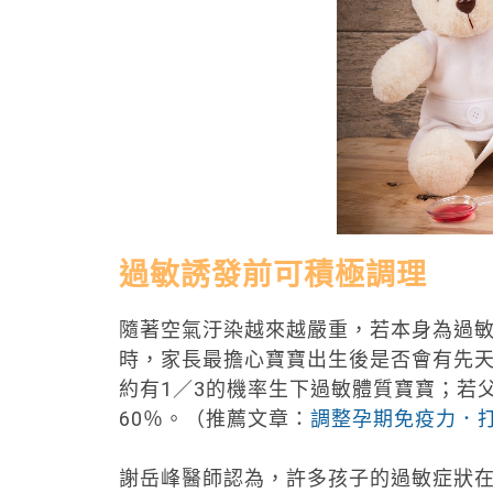
過敏誘發前可積極調理
隨著空氣汙染越來越嚴重，若本身為過
時，家長最擔心寶寶出生後是否會有先天
約有1／3的機率生下過敏體質寶寶；若
60％。（推薦文章：
調整孕期免疫力．
謝岳峰醫師認為，許多孩子的過敏症狀