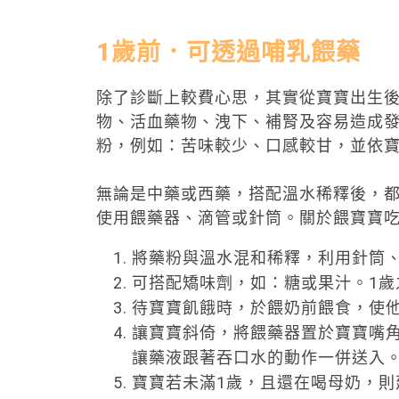
1
歲前．可透過哺乳餵藥
除了診斷上較費心思，其實從寶寶出生
物、活血藥物、洩下、補腎及容易造成
粉，例如：苦味較少、口感較甘，並依
無論是中藥或西藥，搭配溫水稀釋後，
使用餵藥器、滴管或針筒。關於餵寶寶
將藥粉與溫水混和稀釋，利用針筒
可搭配矯味劑，如：糖或果汁。1歲
待寶寶飢餓時，於餵奶前餵食，使
讓寶寶斜倚，將餵藥器置於寶寶嘴
讓藥液跟著吞口水的動作一併送入
寶寶若未滿1歲，且還在喝母奶，