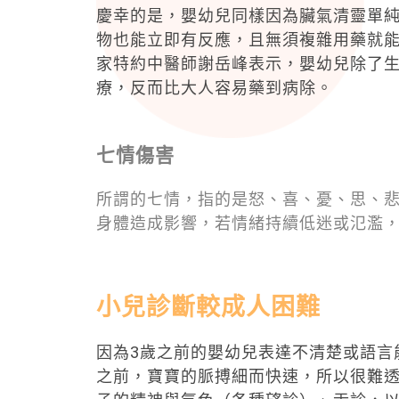
慶幸的是，嬰幼兒同樣因為臟氣清靈單
物也能立即有反應，且無須複雜用藥就
家特約中醫師謝岳峰表示，嬰幼兒除了
療，反而比大人容易藥到病除。
七情傷害
所謂的七情，指的是怒、喜、憂、思、
身體造成影響，若情緒持續低迷或氾濫
小兒診斷較成人困難
因為3歲之前的嬰幼兒表達不清楚或語言
之前，寶寶的脈搏細而快速，所以很難