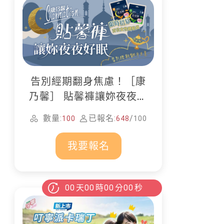
患
告別經期翻身焦慮！［康
乃馨］ 貼馨褲讓妳夜夜好
眠
數量:
已報名:
/
100
648
100
我要報名
00
天
00
時
00
分
00
秒