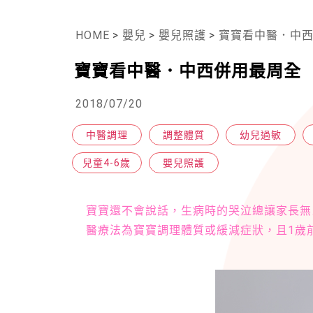
HOME
>
嬰兒
>
嬰兒照護
>
寶寶看中醫．中
寶寶看中醫．中西併用最周全
2018/07/20
中醫調理
調整體質
幼兒過敏
兒童4-6歲
嬰兒照護
寶寶還不會說話，生病時的哭泣總讓家長無
醫療法為寶寶調理體質或緩減症狀，且1歲