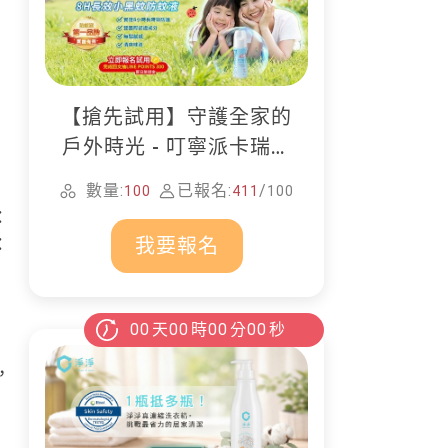
【搶先試用】守護全家的
戶外時光 - 叮寧派卡瑞丁
防蚊液
數量:
已報名:
/
100
411
100
：
：
我要報名
00
天
00
時
00
分
00
秒
，