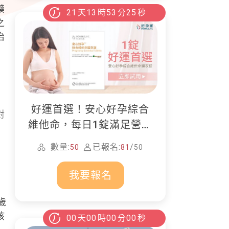
藥
21
天
13
時
53
分
24
秒
之
治
好運首選！安心好孕綜合
對
維他命，每日1錠滿足營養
所需
數量:
已報名:
/
50
81
50
我要報名
歲
孩
00
天
00
時
00
分
00
秒