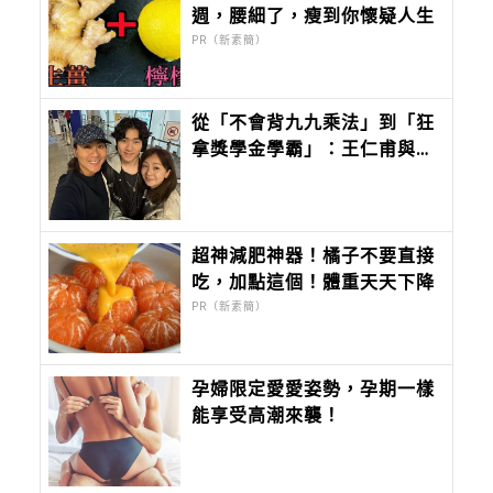
週，腰細了，瘦到你懷疑人生
PR（新素簡）
從「不會背九九乘法」到「狂
拿獎學金學霸」：王仁甫與季
芹做到最難的事：讓孩子長成
自己的樣子
超神減肥神器！橘子不要直接
吃，加點這個！體重天天下降
PR（新素簡）
孕婦限定愛愛姿勢，孕期一樣
能享受高潮來襲！