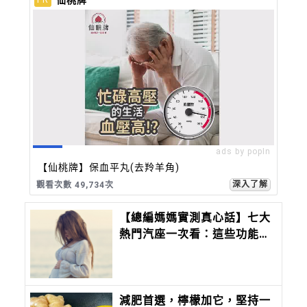
仙桃牌
PR
ads by popIn
【仙桃牌】保血平丸(去羚羊角)
深入了解
觀看次數 49,734次
【總編媽媽實測真心話】七大
熱門汽座一次看：這些功能我
真的是當媽媽後才懂……
減肥首選，檸檬加它，堅持一