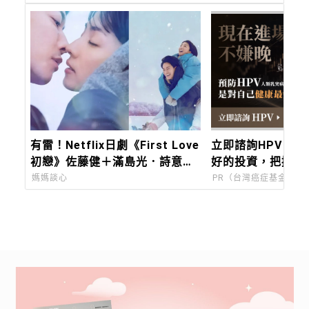
有雷！Netflix日劇《First Love
立即諮詢HPV！
初戀》佐藤健＋滿島光．詩意絕
好的投資，把握現
美．最後的最後有彩蛋啊！（七
媽媽談心
PR（台灣癌症基金會）
八九結局）