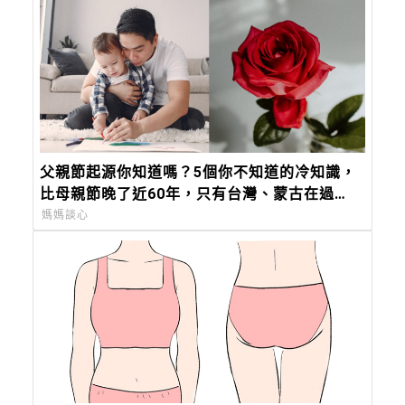
父親節起源你知道嗎？5個你不知道的冷知識，
比母親節晚了近60年，只有台灣、蒙古在過
「88 節」！
媽媽談心