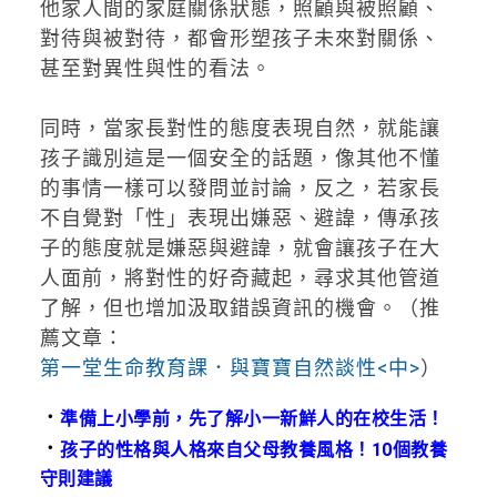
他家人間的家庭關係狀態，照顧與被照顧、
對待與被對待，都會形塑孩子未來對關係、
甚至對異性與性的看法。
同時，當家長對性的態度表現自然，就能讓
孩子識別這是一個安全的話題，像其他不懂
的事情一樣可以發問並討論，反之，若家長
不自覺對「性」表現出嫌惡、避諱，傳承孩
子的態度就是嫌惡與避諱，就會讓孩子在大
人面前，將對性的好奇藏起，尋求其他管道
了解，但也增加汲取錯誤資訊的機會。（推
薦文章：
第一堂生命教育課．與寶寶自然談性<中>
）
．
準備上小學前，先了解小一新鮮人的在校生活！
．
孩子的性格與人格來自父母教養風格！10個教養
守則建議