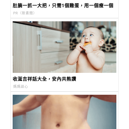
肚腩一抓一大把，只需1個雞蛋，用一個瘦一個
PR（新素簡）
收涎吉祥話大全，安內共熊讚
媽媽談心