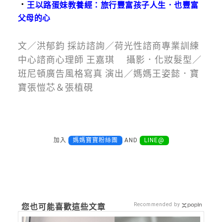
．
王以路蛋妹教養經：旅行豐富孩子人生．也豐富
父母的心
文／洪郁鈞 採訪諮詢／荷光性諮商專業訓練
中心諮商心理師 王嘉琪 攝影．化妝髮型／
班尼頓廣告風格寫真 演出／媽媽王姿懿．寶
寶張愷芯＆張植硯
加入
媽媽寶寶粉絲團
AND
LINE@
Recommended by
您也可能喜歡這些文章