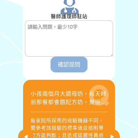
醫師護理師駐站
確認提問
請
小孩兩個月大餵母奶，每天睡
小
前那餐都會餵配方奶，覺得皮
落
膚微黃，今回診打疫苗醫生抽
齡
血報告如下，醫生這是代表肝
典
每家院所採用的檢驗機器不同，
《
有問題嗎？需要馬上回診？因
需參考該檢驗的標準值並檢附單
院
為醫生要到禮拜一晚上才有診
位方能判斷；且造成延遲性黃疸
童