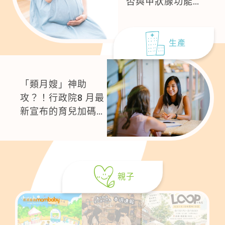
否與甲狀腺功能改
變有關
生產
「類月嫂」神助
攻？！行政院8 月最
新宣布的育兒加碼政
策直接到宅服務
親子