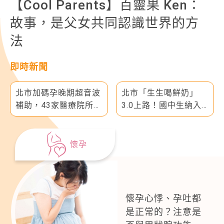
大人小孩都被圈粉！義大利
S.Pellegrino 聖沛黎洛「克萊蒙
橙」氣泡水果飲
即時新聞
北市「生生喝鮮奶」
月子中心爆諾羅病毒群
3.0上路！國中生納入
聚！13人確診，母嬰深
範圍，8月31日起每週
夜急撤離
兌換1瓶鮮奶或豆漿
懷孕
懷孕心悸、孕吐都
是正常的？注意是