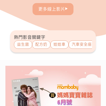
更多線上影片
熱門影音關鍵字
益生菌
配方奶
娃娃車
汽車安全座椅
吐