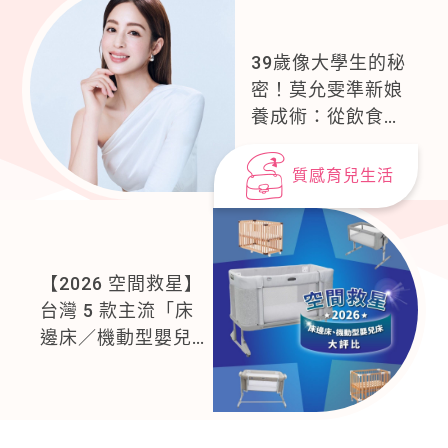
39歲像大學生的秘
密！莫允雯準新娘
養成術：從飲食、
運動到刮痧美容的
全方位保養
質感育兒生活
【2026 空間救星】
台灣 5 款主流「床
邊床／機動型嬰兒
床」評比：Chicco
Next2Me
Forever，都會育兒
的終極解方