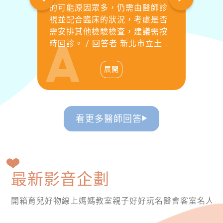
看
的可能原因眾多，仍需由醫師診
進
Total Bilirubin：3.000S-
了
視並配合臨床的狀況，考慮是否
有
GPT(ALT)：56.000S-
要
需安排其他檢驗檢查，建議需按
所
GOT(AST)：40.000直接膽紅
開
時回診。 / 回答者 新北市立土城
要
素：0.800
延
醫院兒童內科（胃腸肝膽科）主
Lymph:72.000W.B.C10.590
不
治醫師賴宏香
展開
於
症
尿
看更多醫師回答
父
驗
最新影音企劃
w/articles/17490
開箱育兒好物
線上媽媽教室
親子好好玩
名醫會客室
名人說