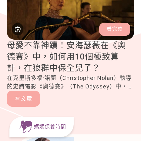
看完整
母愛不靠神蹟！安海瑟薇在《奧
德賽》中，如何用10個極致算
計，在狼群中保全兒子？
在克里斯多福·諾蘭（Christopher Nolan）執導
的史詩電影《奧德賽》（The Odyssey）中，安
·海瑟薇（Anne Hathaway）飾演的潘妮洛碧，
看文章
撕碎了古典神話貼在她身上的「悲情苦等」標
籤。
媽媽保養時間