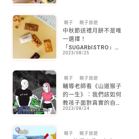
設計細節讓爸媽超安心
親子
親子旅遊
中秋節送禮月餅不是唯
一選擇！
「SUGARbISTRO」的
2023/08/25
夾餡費南雪」結合屏東
在地食材，王德傳茶
禮，喝茶配上酥脆米花
親子
親子旅遊
意外對味
輔導老師看《山道猴子
的一生》：我們該如何
教孩子面對真實的自
2023/08/24
己？
親子
親子旅遊