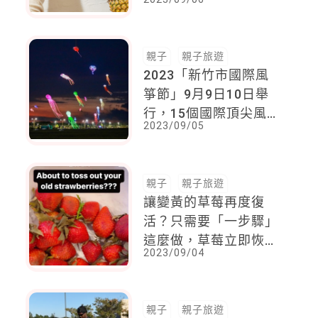
理，來增強自身的抗曬
能力
親子
親子旅遊
2023「新竹市國際風
箏節」9月9日10日舉
行，15個國際頂尖風箏
2023/09/05
團隊、帶孩子看各式大
型軟體風箏、夜光風箏
親子
親子旅遊
讓變黃的草莓再度復
活？只需要「一步驟」
這麼做，草莓立即恢復
2023/09/04
新鮮欲滴，媽媽必學！
親子
親子旅遊