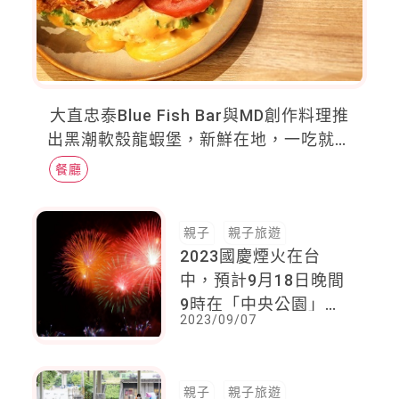
大直忠泰Blue Fish Bar與MD創作料理推
出黑潮軟殼龍蝦堡，新鮮在地，一吃就知
是好食材
餐廳
親子
親子旅遊
2023國慶煙火在台
中，預計9月18日晚間
9時在「中央公園」試
2023/09/07
放，可以先賭為快喔！
親子
親子旅遊