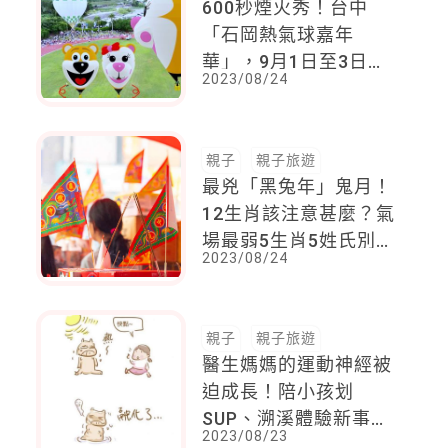
600秒煙火秀！台中
「石岡熱氣球嘉年
華」，9月1日至3日在
2023/08/24
「土牛運動公園」登
場！還有音樂晚會、光
雕秀
親子
親子旅遊
最兇「黑兔年」鬼月！
12生肖該注意甚麼？氣
場最弱5生肖5姓氏別鐵
2023/08/24
齒，3大禁忌事千萬別
做
親子
親子旅遊
醫生媽媽的運動神經被
迫成長！陪小孩划
SUP、溯溪體驗新事
2023/08/23
物，就算討厭運動也跟