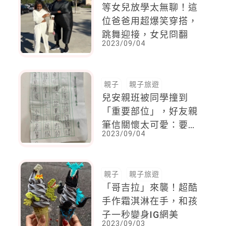
等女兒放學太無聊！這
位爸爸用超爆笑穿搭，
跳舞迎接，女兒冏翻
2023/09/04
親子
親子旅遊
兒安親班被同學撞到
「重要部位」，好友親
筆信關懷太可愛：要好
2023/09/04
好保護自己喔！
親子
親子旅遊
「哥吉拉」來襲！超酷
手作霜淇淋在手，和孩
子一秒變身IG網美
2023/09/03