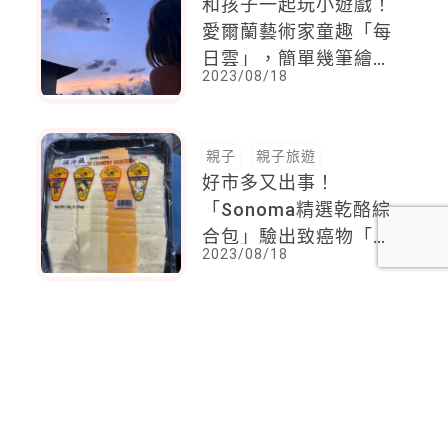
和孩子一起玩小遊戲！
愛爾蘭藝術家童趣「每
日雲」，簡單幾筆繪出
2023/08/18
無限創意
親子
親子旅遊
好市多又出事！
「Sonoma精選乾酪綜
合包」驗出致癌物「環
2023/08/18
氧乙烷」，已知有94包
流入市面
<
1
2
...
92
93
94
95
96
97
98
...
110
111
>