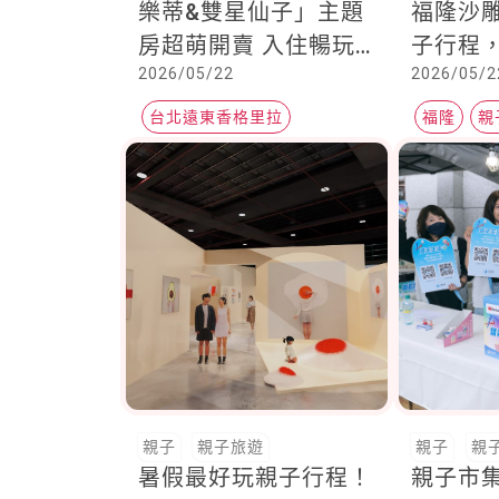
樂蒂&雙星仙子」主題
福隆沙
房超萌開賣 入住暢玩7
子行程
2026/05/22
2026/05/2
大主題空間再拿限定好
水一日
禮
台北遠東香格里拉
福隆
親
親子飯店
親子旅遊
親子
親子旅遊
親子
親
暑假最好玩親子行程！
親子市