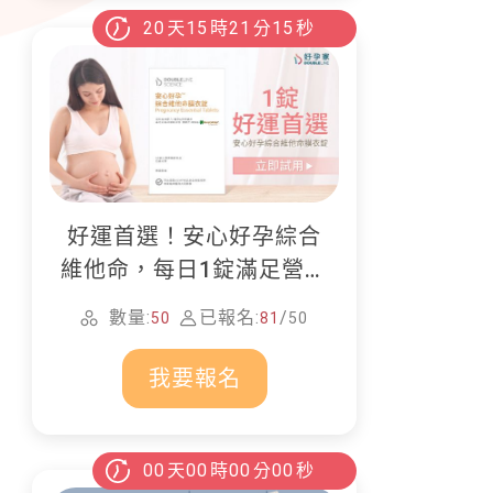
20
天
15
時
21
分
13
秒
好運首選！安心好孕綜合
維他命，每日1錠滿足營養
所需
數量:
已報名:
/
50
81
50
我要報名
00
天
00
時
00
分
00
秒