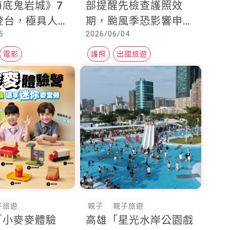
海底鬼岩城》7
部提醒先檢查護照效
登台，極具人氣
期，颱風季恐影響申辦
5
2026/06/04
角色「海底車」
時程
中！
電影
護照
出國旅遊
子旅遊
親子
親子旅遊
「小麥麥體驗
高雄「星光水岸公園戲