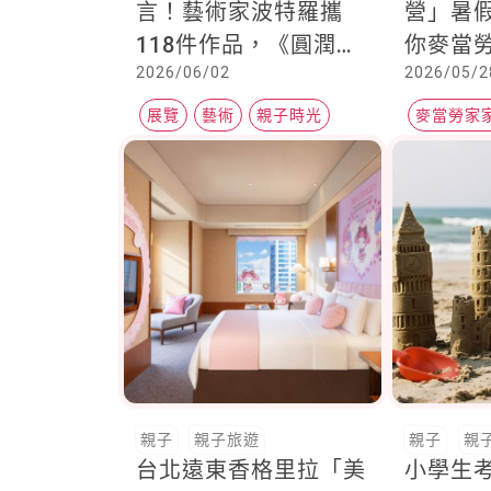
言！藝術家波特羅攜
營」暑
118件作品，《圓潤的
你麥當
2026/06/02
2026/05/2
魔法》6/19首度來台
次送
展覽
藝術
親子時光
麥當勞家
親子
親子旅遊
親子
親
台北遠東香格里拉「美
小學生考