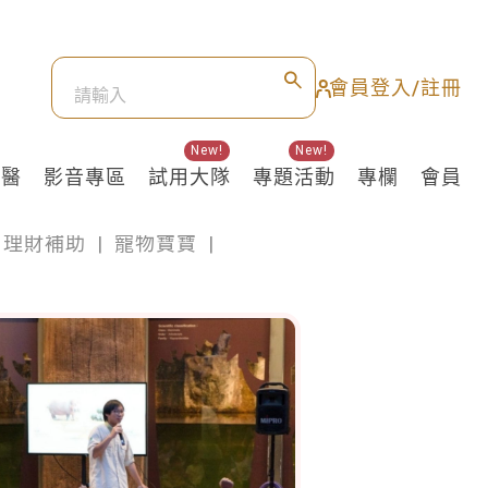
會員登入/註冊
New!
New!
良醫
影音專區
試用大隊
專題活動
專欄
會員
理財補助
|
寵物寶寶
|