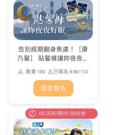
告別經期翻身焦慮！［康
乃馨］ 貼馨褲讓妳夜夜好
眠
數量:
已報名:
/
100
648
100
我要報名
00
天
00
時
00
分
00
秒