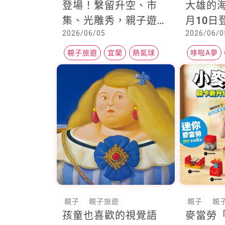
登場！繫留升空、市
大雄的
集、光雕秀，親子遊必
月10日
2026/06/05
2026/06/0
玩亮點整理
的經典
出現其
親子旅遊
宜蘭
熱氣球
哆啦A夢
親子
親子旅遊
親子
親
孩童也喜歡的視覺語
麥當勞