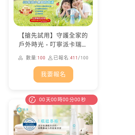
【搶先試用】守護全家的
戶外時光 - 叮寧派卡瑞丁
防蚊液
數量:
已報名:
/
100
411
100
我要報名
00
天
00
時
00
分
00
秒