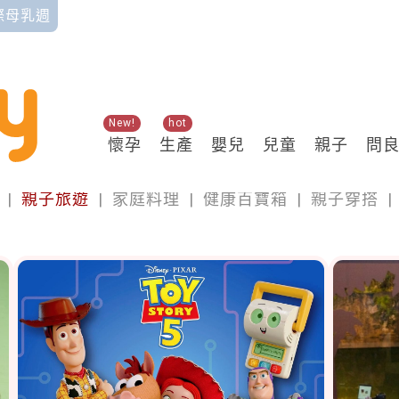
國際母乳週
New!
hot
懷孕
生產
嬰兒
兒童
親子
問
親子
|
親子旅遊
|
家庭料理
|
健康百寶箱
|
親子穿搭
|