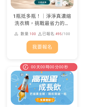
1瓶抵多瓶！｜淨淨真濃縮
洗衣精，挑戰最省力的居
家清潔
數量:
已報名:
/
100
495
100
我要報名
00
天
00
時
00
分
00
秒