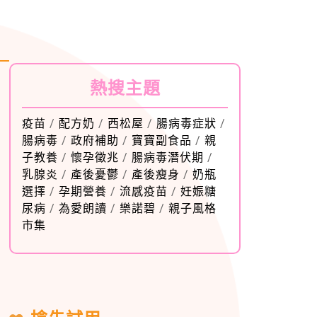
熱搜主題
疫苗
/
配方奶
/
西松屋
/
腸病毒症狀
/
腸病毒
/
政府補助
/
寶寶副食品
/
親
子教養
/
懷孕徵兆
/
腸病毒潛伏期
/
乳腺炎
/
產後憂鬱
/
產後瘦身
/
奶瓶
選擇
/
孕期營養
/
流感疫苗
/
妊娠糖
尿病
/
為愛朗讀
/
樂諾碧
/
親子風格
市集