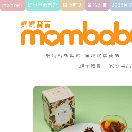
momself
好爸爸俱樂部
線上雜誌
菁品大賞
2026
|
親子教養
|
家庭用品