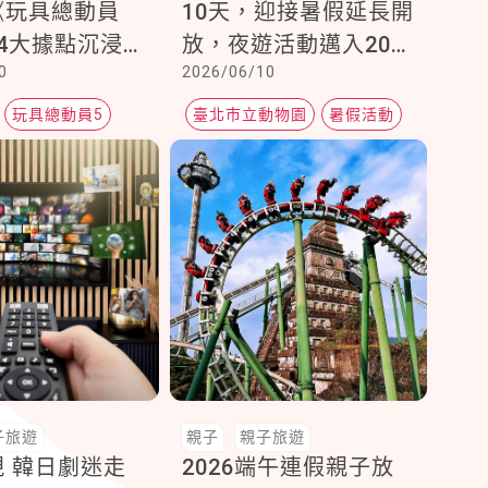
《玩具總動員
10天，迎接暑假延長開
4大據點沉浸式
放，夜遊活動邁入20周
0
2026/06/10
場搶先看
年
玩具總動員5
臺北市立動物園
暑假活動
子旅遊
親子
親子旅遊
 韓日劇迷走
2026端午連假親子放