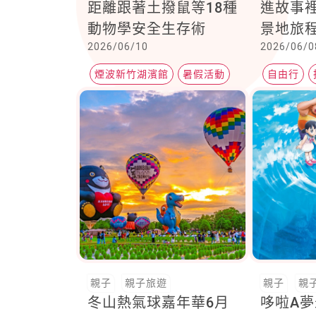
距離跟著土撥鼠等18種
進故事裡
動物學安全生存術
景地旅
2026/06/10
2026/06/0
煙波新竹湖濱館
暑假活動
自由行
親子旅行
觀光景點
親子
親子旅遊
親子
親
冬山熱氣球嘉年華6月
哆啦A夢