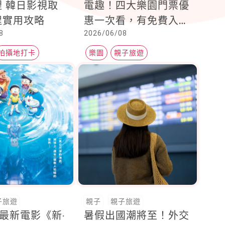
 韓日影視取
電趣！四大樂園門票優
程實用攻略
惠一次看，有免費入
8
2026/06/08
園！有對身分證、對生
日優惠！爸媽快來看
拍攝地打卡
樂園
親子旅遊
子旅遊
親子
親子旅遊
最新電影《新‧
暑假出國潮將至！外交