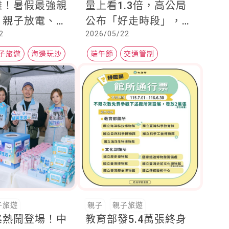
雕！暑假最強親
量上看1.3倍，高公局
，親子放電、玩
公布「好走時段」，實
2
2026/05/22
遊攻略
施部分交流道入口封閉
措施
子旅遊
海邊玩沙
端午節
交通管制
子旅遊
親子
親子旅遊
集熱鬧登場！中
教育部發5.4萬張終身