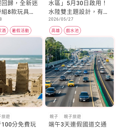
假回歸，全新迷
水區」5月30日啟用！
勞組8款玩具一
水陸雙主題設計，有滑
8
2026/05/27
水道、水上遊具及無邊
際港景鞦韆
家酒
暑假活動
高雄
戲水池
子旅遊
親子
親子旅遊
100分免費玩
端午3天連假國道交通