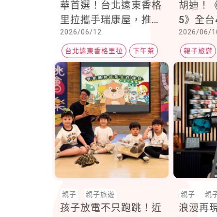
華首選！台北遠東香格
胡迪！
里拉攜手瑞康屋，推出
5》全台
2026/06/12
2026/06/1
「瑞蘊凝香 波仕茶聯
活動登
名下午茶」
台北遠東香格里拉
下午茶
親子旅遊
無人機
親子
親子旅遊
親子
親
孩子放電不只跑跳！近
浪漫再現