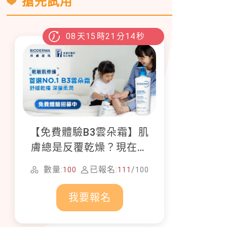
搶先試用
08
天
15
時
21
分
12
秒
【免費體驗B3雲朵霜】肌
膚總是反覆乾燥？現在就
加入貝膚黛瑪修護體驗計
數量:
已報名:
/
100
111
100
畫！
我要報名