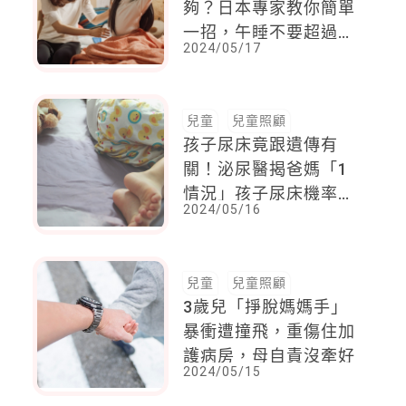
夠？日本專家教你簡單
一招，午睡不要超過這
2024/05/17
時間
兒童
兒童照顧
孩子尿床竟跟遺傳有
關！泌尿醫揭爸媽「1
情況」孩子尿床機率
2024/05/16
77%
兒童
兒童照顧
3歲兒「掙脫媽媽手」
暴衝遭撞飛，重傷住加
護病房，母自責沒牽好
2024/05/15