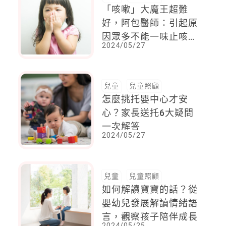
「咳嗽」大魔王超難
好，阿包醫師：引起原
因眾多不能一味止咳、
2024/05/27
更別亂用藥水拿孩子健
康冒險！
兒童
兒童照顧
怎麼挑托嬰中心才安
心？家長送托6大疑問
一次解答
2024/05/27
兒童
兒童照顧
如何解讀寶寶的話？從
嬰幼兒發展解讀情緒語
言，觀察孩子陪伴成長
2024/05/25