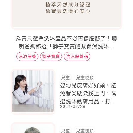
為寶貝選擇洗沐產品不必再傷腦筋了！聰
明爸媽都選「獅子寶寶酪梨保濕洗沐系
列」，植萃天然成分認證，給寶貝洗澡好
沐浴保養
獅子寶寶
洗沐保養品
安心！
兒童
兒童照顧
嬰幼兒皮膚好好顧，避
免發炎感染找上門，慎
選洗沐護膚用品，打造
2024/05/28
保護力強的屏障
兒童
兒童照顧