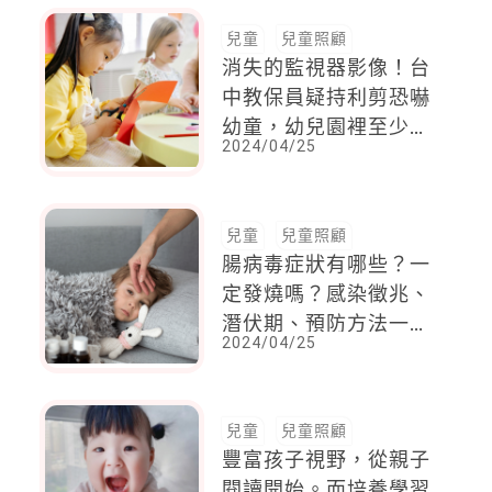
兒童
兒童照顧
消失的監視器影像！台
中教保員疑持利剪恐嚇
幼童，幼兒園裡至少20
2024/04/25
人受害
兒童
兒童照顧
腸病毒症狀有哪些？一
定發燒嗎？感染徵兆、
潛伏期、預防方法一次
2024/04/25
看
兒童
兒童照顧
豐富孩子視野，從親子
閱讀開始。而培養學習