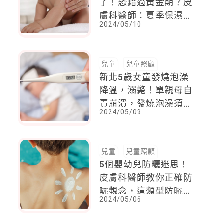
了！恐錯過黃金期？皮
膚科醫師：夏季保濕是
2024/05/10
重要關鍵
兒童
兒童照顧
新北5歲女童發燒泡澡
降溫，溺斃！單親母自
責崩潰，發燒泡澡須注
2024/05/09
意
兒童
兒童照顧
5個嬰幼兒防曬迷思！
皮膚科醫師教你正確防
曬觀念，這類型防曬小
2024/05/06
孩不要用