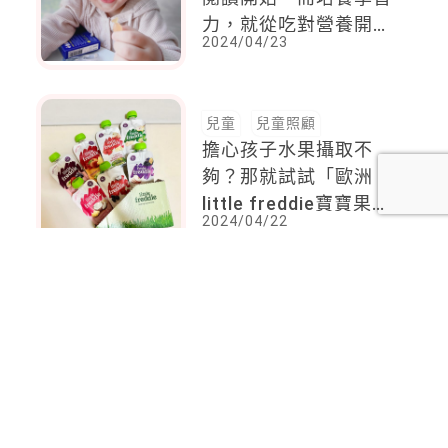
力，就從吃對營養開
2024/04/23
始！
兒童
兒童照顧
擔心孩子水果攝取不
夠？那就試試「歐洲
little freddie寶寶果
2024/04/22
昔」！純天然水果製
成，深獲百位媽咪的好
口碑！
<
1
2
...
45
46
47
48
49
50
51
...
87
88
>