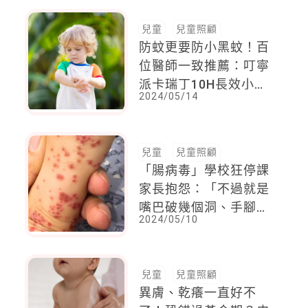
兒童
兒童照顧
防蚊更要防小黑蚊！百
位醫師一致推薦：叮寧
派卡瑞丁10H長效小黑
2024/05/14
蚊防蚊液
兒童
兒童照顧
「腸病毒」學校狂停課
家長抱怨：「不過就是
嘴巴破幾個洞、手腳長
2024/05/10
一點點疹子，有那麼嚴
重嗎？」兒科醫：是好
多好多點！
兒童
兒童照顧
異膚、乾癢一直好不