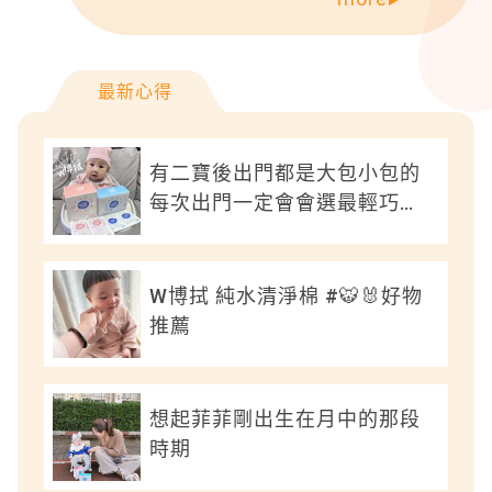
最新心得
有二寶後出門都是大包小包的
每次出門一定會會選最輕巧的
物品
W博拭 純水清淨棉 #🐯🐰好物
推薦
想起菲菲剛出生在月中的那段
時期