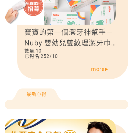
寶寶的第一個潔牙神幫手－
Nuby 嬰幼兒雙紋理潔牙巾
數量:
10
（指套包覆）
已報名:
252
/
10
more
最新心得