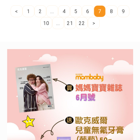
<
1
2
...
4
5
6
7
8
9
10
...
21
22
>