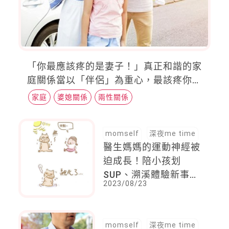
「你最應該疼的是妻子！」真正和諧的家
庭關係當以「伴侶」為重心，最該疼你媽
的是你的父親、不是你！
家庭
婆媳關係
兩性關係
momself
深夜me time
醫生媽媽的運動神經被
迫成長！陪小孩划
SUP、溯溪體驗新事
2023/08/23
物，就算討厭運動也跟
自己喊話「要加油！」
momself
深夜me time