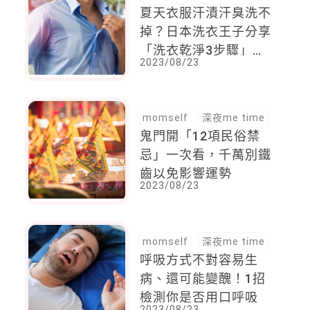
夏天衣服汗漬汗臭洗不
掉？日本洗衣王子分享
「洗衣乾淨3步驟」，
2023/08/23
關鍵在於水溫，洗衣機
幾分滿
momself
深夜me time
鬼門開「12項民俗禁
忌」一次看，千萬別鐵
齒以免影響運勢
2023/08/23
momself
深夜me time
呼吸方式不對容易生
病、還可能變醜！1招
檢測你是否用口呼吸
2023/08/23