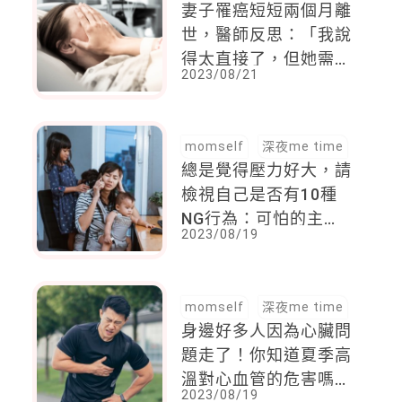
妻子罹癌短短兩個月離
世，醫師反思：「我說
得太直接了，但她需要
2023/08/21
的是安慰。」
momself
深夜me time
總是覺得壓力好大，請
檢視自己是否有10種
NG行為：可怕的主
2023/08/19
管、有毒的朋友，或是
向惡勢力屈服......
momself
深夜me time
身邊好多人因為心臟問
題走了！你知道夏季高
溫對心血管的危害嗎？
2023/08/19