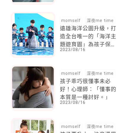
momself
深夜me time
遠雄海洋公園升級，打
造全台唯一的「海洋主
題遊育園」為孩子保留
2023/08/16
自然海洋永續孕育生態
momself
深夜me time
孩子乖巧很懂事未必
好！心理師：「懂事的
本質是一種討好。」
2023/08/16
momself
深夜me time