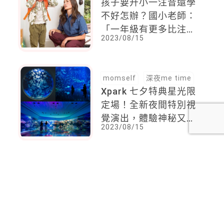
孩子要升小一注音還學
不好怎辦？國小老師：
「一年級有更多比注音
2023/08/15
重要的事！」
momself
深夜me time
Xpark 七夕特典星光限
定場！全新夜間特別視
覺演出，體驗神秘又浪
2023/08/15
漫星光水族之夜
<
1
2
...
99
100
101
102
103
104
105
...
152
153
>