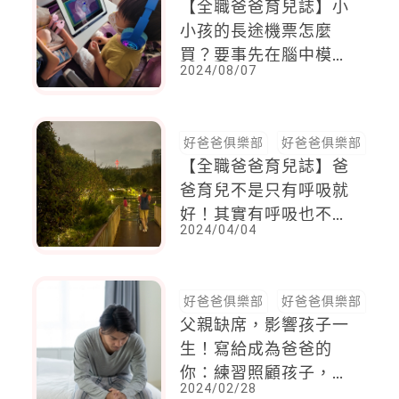
【全職爸爸育兒誌】小
小孩的長途機票怎麼
買？要事先在腦中模擬
2024/08/07
的事
好爸爸俱樂部
好爸爸俱樂部
【全職爸爸育兒誌】爸
爸育兒不是只有呼吸就
好！其實有呼吸也不簡
2024/04/04
單，你以為爸爸就像根
不會動的木頭......
好爸爸俱樂部
好爸爸俱樂部
父親缺席，影響孩子一
生！寫給成為爸爸的
你：練習照顧孩子，就
2024/02/28
是學習照顧好自己