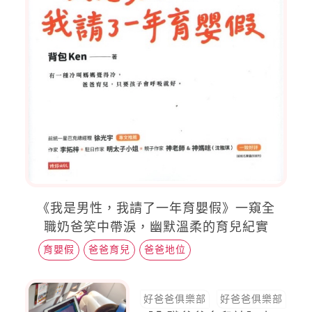
《我是男性，我請了一年育嬰假》一窺全
職奶爸笑中帶淚，幽默溫柔的育兒紀實
育嬰假
爸爸育兒
爸爸地位
好爸爸俱樂部
好爸爸俱樂部