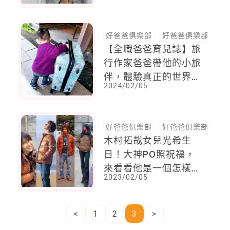
好爸爸俱樂部
好爸爸俱樂部
【全職爸爸育兒誌】旅
行作家爸爸帶他的小旅
伴，體驗真正的世界，
2024/02/05
共創美好回憶！降低負
擔，行程規劃這樣做
好爸爸俱樂部
好爸爸俱樂部
木村拓哉女兒光希生
日！大神PO照祝福，
來看看他是一個怎樣的
2023/02/05
好爸爸
<
1
2
3
>