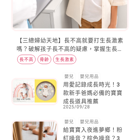
【三總婦幼天地】長不高就要打生長激素
嗎？破解孩子長不高的疑慮，掌握生長黃
金期與正確醫療資訊，是父母最重要的課
長不高
骨齡
生長激素
題！
嬰兒
嬰兒用品
用愛記錄成長時光！3
款新手爸媽必備的寶寶
成長道具推薦
2025/09/28
嬰兒
嬰兒用品
給寶寶入夜進夢鄉！粉
紅噪音？棕色噪音？3