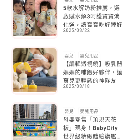
5款水解奶粉推薦，選
啟賦水解3呵護寶寶消
化道，讓寶寶吃好睡好
2025/08/22
嬰兒
嬰兒用品
【編輯透視鏡】吸乳器
媽媽的哺餵好夥伴，讓
育兒更輕鬆的神隊友
2025/08/18
嬰兒
嬰兒用品
母嬰零售「頂規天花
板」現身！BabyCity
世界級精緻體驗旗艦店