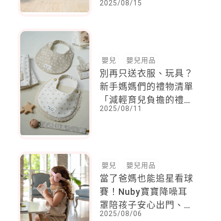
2025/08/15
2025 八月盛大開幕，
打造全方位親子購物新
地標！
嬰兒
嬰兒用品
別再只送衣服、玩具？
新手媽媽們的禮物清單
「減輕育兒負擔的禮物
2025/08/11
最受歡迎」
嬰兒
嬰兒用品
當了爸媽也能追星看球
賽！Nuby寶寶降噪耳
罩陪孩子安心出門、放
2025/08/06
鬆不怕吵