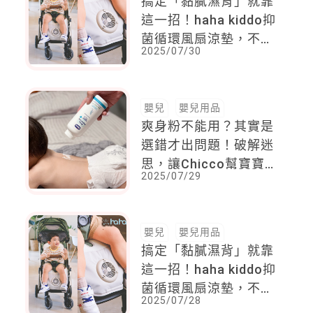
搞定「黏膩濕背」就靠
這一招！haha kiddo抑
菌循環風扇涼墊，不僅
2025/07/30
透氣還自帶風扇
嬰兒
嬰兒用品
爽身粉不能用？其實是
選錯才出問題！破解迷
思，讓Chicco幫寶寶
2025/07/29
找回乾爽安心的夏天
嬰兒
嬰兒用品
搞定「黏膩濕背」就靠
這一招！haha kiddo抑
菌循環風扇涼墊，不僅
2025/07/28
透氣還自帶風扇