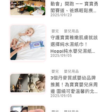
動會」開跑 —— 寶寶勇
闖賽道、爸媽輕鬆應
2025/09/23
援，限量萬聖節小福袋
同步開賣！
嬰兒
嬰兒用品
守護寶寶稚嫩肌膚就該
選擇純水濕紙巾！
Hoppi純水嬰兒濕紙
2025/09/05
巾，３要點解決各式育
兒清潔問題！
嬰兒
嬰兒用品
3個丹麥質感嬰幼品牌
推薦！為寶寶嬰兒床周
邊 圍繞可愛溫馨的北
2025/09/05
歐風格
嬰兒
嬰兒用品