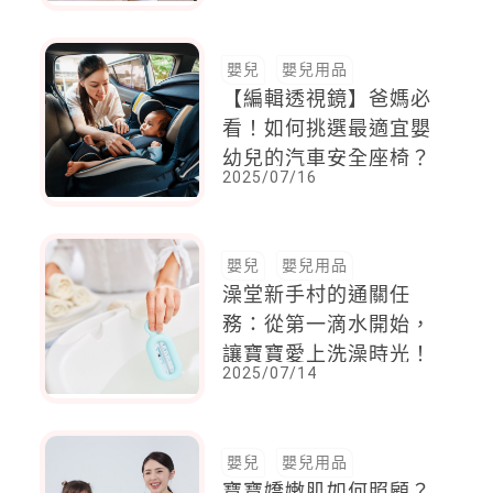
嬰兒
嬰兒用品
【編輯透視鏡】爸媽必
看！如何挑選最適宜嬰
幼兒的汽車安全座椅？
2025/07/16
嬰兒
嬰兒用品
澡堂新手村的通關任
務：從第一滴水開始，
讓寶寶愛上洗澡時光！
2025/07/14
嬰兒
嬰兒用品
寶寶嬌嫩肌如何照顧？