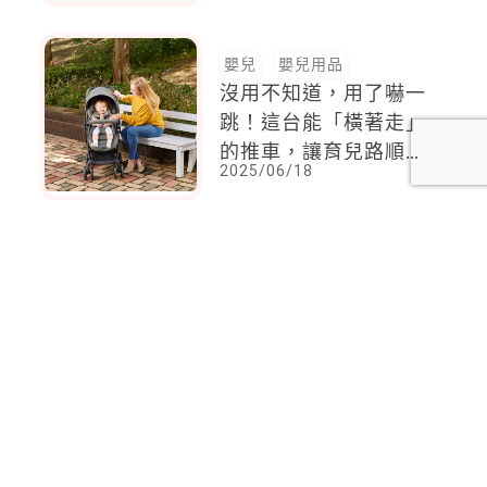
嬰兒
嬰兒用品
沒用不知道，用了嚇一
跳！這台能「橫著走」
的推車，讓育兒路順暢
2025/06/18
無阻！
<
1
2
3
4
5
6
7
8
9
10
11
>