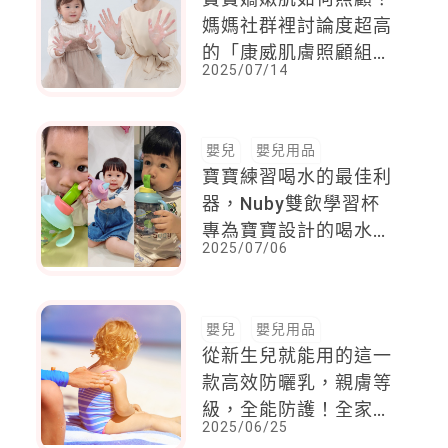
媽媽社群裡討論度超高
的「康威肌膚照顧組
2025/07/14
合」—免水洗清潔搭配
噴霧型防護一次到位
嬰兒
嬰兒用品
寶寶練習喝水的最佳利
器，Nuby雙飲學習杯
專為寶寶設計的喝水
2025/07/06
杯，讓愛喝水成為寶寶
的日常
嬰兒
嬰兒用品
從新生兒就能用的這一
款高效防曬乳，親膚等
級，全能防護！全家一
2025/06/25
起輕鬆對抗紫外線