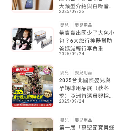
大類型介紹與白噪音頻
2025/09/26
道推薦
嬰兒
嬰兒用品
帶寶寶出國少了大包小
包？6大旅行神器幫助
爸媽減輕行李負重
2025/09/24
嬰兒
嬰兒用品
2025台北國際嬰兒與
孕媽咪用品展（秋冬
季）亞洲首選母嬰採購
2025/09/24
周年慶，孕爸派對和爸
爸放風牧場超吸睛！
嬰兒
嬰兒用品
第一屆「萬聖節寶貝運