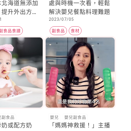
本北海道無添加
處與時機一次看，輕鬆
，提升外出方便
解決嬰兒餐點料理難題
1
2023/07/05
媽準備超
副食品食譜
副食品
食材
品
寶寶營養食譜
兒副食品
嬰兒
嬰兒副食品
母奶或配方奶
「媽媽神救援！」主播