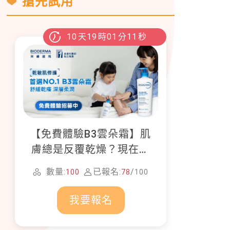
搶先試用
10
天
19
時
01
分
10
秒
【免費體驗B3雲朵霜】肌
膚總是反覆乾燥？現在就
加入貝膚黛瑪修護體驗計
數量:
已報名:
/
100
78
100
畫！
我要報名