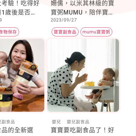
大考驗！吃得好
姍儒，以米其林級的寶
與1歲後是否順
寶粥MUMU，陪伴寶貝
9
2023/09/27
固體食物大有關
「小初一」健康長大
食物保存
寶寶副食品
mumu寶寶粥
Sandy吳姍儒
兒副食品
嬰兒
嬰兒副食品
食品的全新選
寶寶要吃副食品了！好