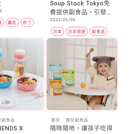
全
Soup Stock Tokyo免
8
費提供副食品，引發反
2023/05/05
對意見，不想用餐被小
譜
離乳
布丁
孩打擾，官方回應令人
日本
日本旅遊
副食品
激讚！
兒副食品
嬰兒
嬰兒副食品
IENDS X
隨時隨地，讓孩子吃得