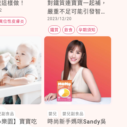
我這樣做！
對鐵質連寶寶一起補，
2
嚴重不足可能引發智力
2023/12/20
發展
異位性皮膚炎
鐵質
飲食
孕期須知
炎
兒副食品
嬰兒
嬰兒副食品
心樂園】寶寶吃
時尚新手媽咪Sandy吳