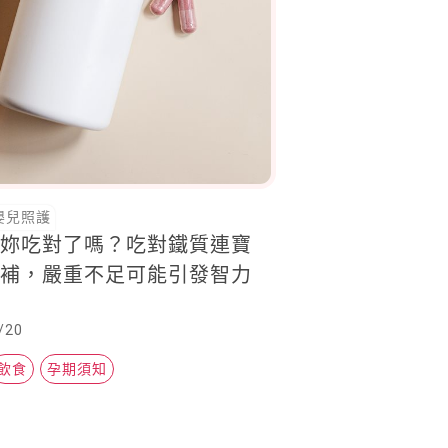
嬰兒照護
，妳吃對了嗎？吃對鐵質連寶
起補，嚴重不足可能引發智力
/20
飲食
孕期須知