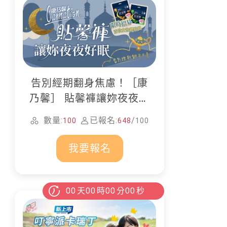
告別經期翻身焦慮！［康
乃馨］ 貼馨褲讓妳夜夜好
眠
數量:
已報名:
/
100
648
100
我要報名
00
天
00
時
00
分
00
秒