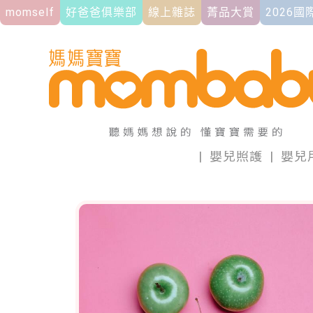
momself
好爸爸俱樂部
線上雜誌
菁品大賞
2026
|
嬰兒照護
|
嬰兒