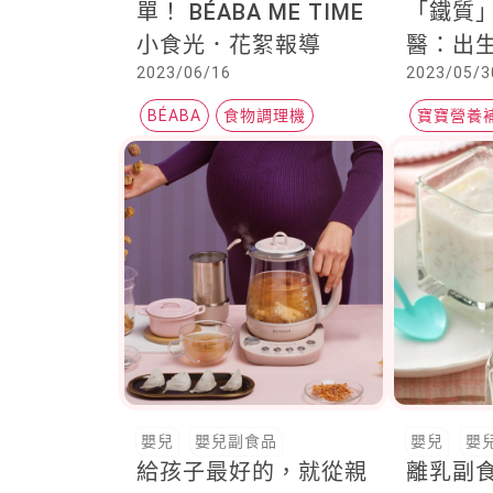
單！ BÉABA ME TIME
「鐵質
小食光．花絮報導
醫：出
2023/06/16
2023/05/3
消耗殆
以這樣
BÉABA
食物調理機
寶寶營養
寶寶營養食譜
鐵質缺乏
嬰兒
嬰兒副食品
嬰兒
嬰
給孩子最好的，就從親
離乳副