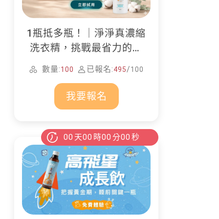
1瓶抵多瓶！｜淨淨真濃縮
洗衣精，挑戰最省力的居
家清潔
數量:
已報名:
/
100
495
100
我要報名
00
天
00
時
00
分
00
秒