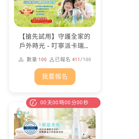
【搶先試用】守護全家的
戶外時光 - 叮寧派卡瑞丁
防蚊液
數量:
已報名:
/
100
411
100
我要報名
00
天
00
時
00
分
00
秒