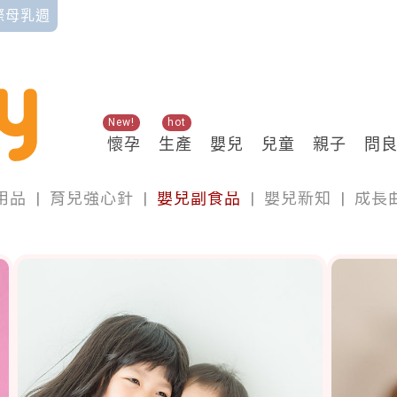
國際母乳週
New!
hot
懷孕
生產
嬰兒
兒童
親子
問
嬰兒
用品
|
育兒強心針
|
嬰兒副食品
|
嬰兒新知
|
成長