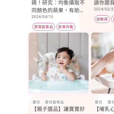
碼！研究：均衡攝取不
請你跟
2024/02/2
同顏色的蔬果，有助孩
2024/04/15
童身心發展
過敏原
寶寶副食品
飲食均衡
過敏性鼻
嬰兒
嬰兒副食品
嬰兒
嬰
【親子選品】讓寶寶好
【哺乳