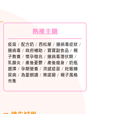
熱搜主題
疫苗
/
配方奶
/
西松屋
/
腸病毒症狀
/
腸病毒
/
政府補助
/
寶寶副食品
/
親
子教養
/
懷孕徵兆
/
腸病毒潛伏期
/
乳腺炎
/
產後憂鬱
/
產後瘦身
/
奶瓶
選擇
/
孕期營養
/
流感疫苗
/
妊娠糖
尿病
/
為愛朗讀
/
樂諾碧
/
親子風格
市集