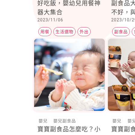
好吃飯，嬰幼兒用餐神
副食品
器大集合
不好，
2023/11/06
2023/10/2
利銜接
係
用餐
生活選物
外出
副食品
嬰兒
嬰兒副食品
嬰兒
嬰
寶寶副食品怎麼吃？小
寶寶副