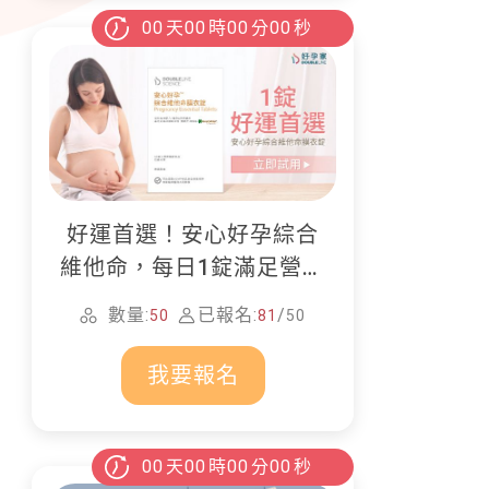
00
天
00
時
00
分
00
秒
好運首選！安心好孕綜合
維他命，每日1錠滿足營養
所需
數量:
已報名:
/
50
81
50
我要報名
00
天
00
時
00
分
00
秒