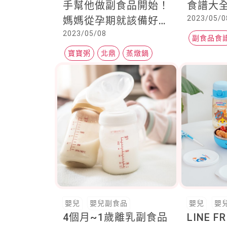
手幫他做副食品開始！
食譜大
2023/05/0
媽媽從孕期就該備好的
2023/05/08
廚房神隊友，有了它
副食品食
們，寶寶、自己與全家
寶寶粥
北鼎
蒸燉鍋
人都能「輕鬆」吃出健
康～
嬰兒
嬰兒副食品
嬰兒
嬰
4個月~1歲離乳副食品
LINE FR