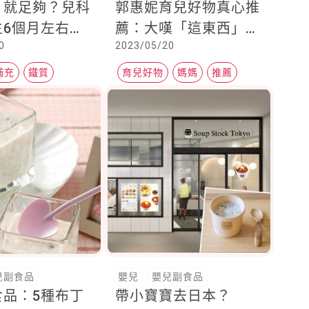
」就足夠？兒科
郭惠妮育兒好物真心推
生6個月左右會
薦：大嘆「這東西」第
0
2023/05/20
盡，聰明補鐵可
三胎才知道，超可惜
吃！
補充
鐵質
育兒好物
媽媽
推薦
兒副食品
嬰兒
嬰兒副食品
食品：5種布丁
帶小寶寶去日本？