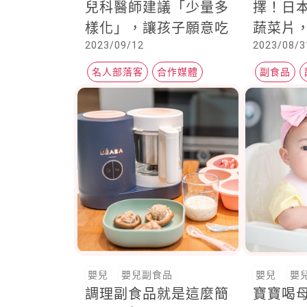
兒科醫師建議「少量多
擇！日
樣化」，讓孩子願意吃
蔬菜片
2023/09/12
2023/08/3
性，爸
easy！
名人部落客
合作媒體
副食品
Heho健康
寶寶副食
嬰兒
嬰兒副食品
嬰兒
嬰
調理副食品就是這麼簡
寶寶喝