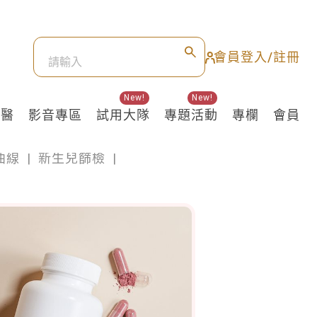
會員登入/註冊
New!
New!
良醫
影音專區
試用大隊
專題活動
專欄
會員
曲線
|
新生兒篩檢
|