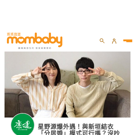
星野源爆外遇！與新垣結衣
「分居婚」模式可行嗎？沒吵