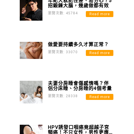
年紀大就記性差、易分心？5
招鍛鍊大腦，幾歲做都有效
瀏覽次數: 45784
Read more
做愛要持續多久才算正常？
瀏覽次數: 33070
Read more
夫妻分房睡會傷感情嗎？伴
侶分床睡、分房睡的4個考量
瀏覽次數: 28338
Read more
HPV誘發口咽癌竟超越子宮
頸癌！不只女性，男性更應