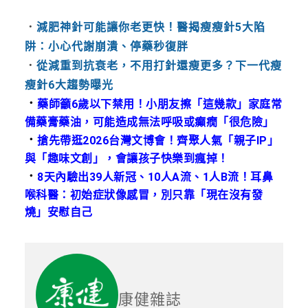
．
減肥神針可能讓你老更快！醫揭瘦瘦針5大陷
阱：小心代謝崩潰、停藥秒復胖
．
從減重到抗衰老，不用打針還瘦更多？下一代瘦
瘦針6大趨勢曝光
．
藥師籲6歲以下禁用！小朋友擦「這幾款」家庭常
備藥膏藥油，可能造成無法呼吸或癲癇「很危險」
．
搶先帶逛2026台灣文博會！齊聚人氣「親子IP」
與「趣味文創」，會讓孩子快樂到瘋掉！
．
8天內驗出39人新冠、10人A流、1人B流！耳鼻
喉科醫：初始症狀像感冒，別只靠「現在沒有發
燒」安慰自己
康健雜誌