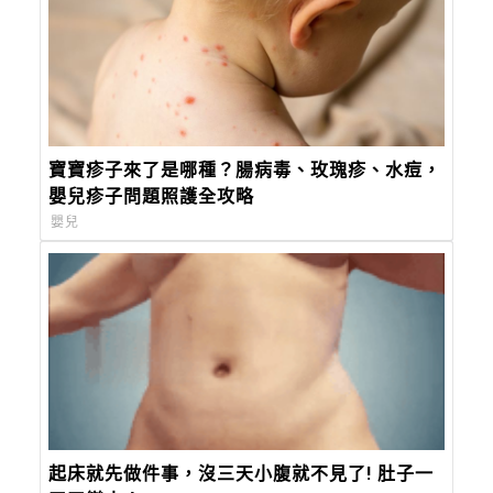
寶寶疹子來了是哪種？腸病毒、玫瑰疹、水痘，
嬰兒疹子問題照護全攻略
嬰兒
起床就先做件事，沒三天小腹就不見了! 肚子一