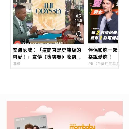
安海瑟威：「這簡直是史詩級的
伴侶和妳一起預防
可愛！」宣傳《奧德賽》收到這
格說愛妳！
份針織寶寶禮物籃，讓她感動到
專欄
PR（台灣癌症基金會）
哭