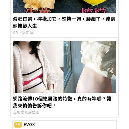
減肥首選，檸檬加它，堅持一週，腰細了，瘦到
你懷疑人生
PR（新素簡）
網路流傳10個懷男孩的特徵，真的有準嗎？讓
我來偷偷告訴你吧！
風格媽咪評鑑團
EVOX
PR