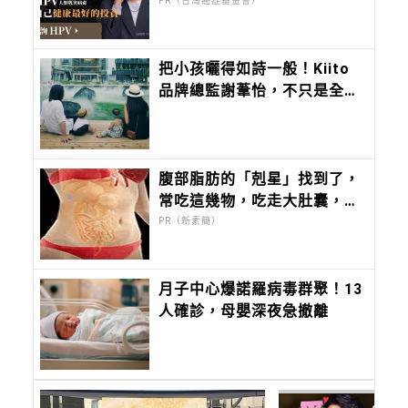
晚！
PR（台灣癌症基金會）
把小孩曬得如詩一般！Kiito
品牌總監謝葦怡，不只是全台
灣最會穿衣服的女人，連IG曬
小孩都美得超有靈氣
腹部脂肪的「剋星」找到了，
常吃這幾物，吃走大肚囊，瘦
出小蠻腰
PR（新素簡）
月子中心爆諾羅病毒群聚！13
人確診，母嬰深夜急撤離