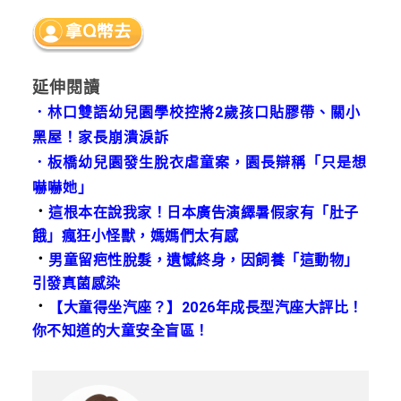
延伸閱讀
．
林口雙語幼兒園學校控將2歲孩口貼膠帶、關小
黑屋！家長崩潰淚訴
．
板橋幼兒園發生脫衣虐童案，園長辯稱「只是想
嚇嚇她」
．
這根本在說我家！日本廣告演繹暑假家有「肚子
餓」瘋狂小怪獸，媽媽們太有感
．
男童留疤性脫髮，遺憾終身，因飼養「這動物」
引發真菌感染
．
【大童得坐汽座？】2026年成長型汽座大評比！
你不知道的大童安全盲區！