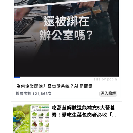
ads by popIn
為何企業開始升級電話系統？AI 是關鍵
深入瞭解
觀看次數 121,869次
吃萵苣解膩還能補充5大營養
素！愛吃生菜包肉者必收「萵
苣熱量圖鑑」