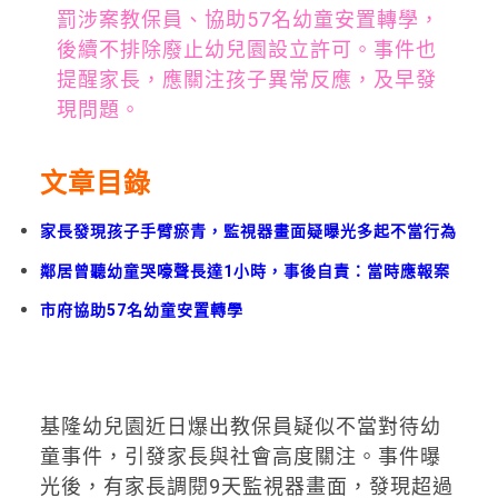
罰涉案教保員、協助57名幼童安置轉學，
後續不排除廢止幼兒園設立許可。事件也
提醒家長，應關注孩子異常反應，及早發
現問題。
文章目錄
家長發現孩子手臂瘀青，監視器畫面疑曝光多起不當行為
鄰居曾聽幼童哭嚎聲長達1小時，事後自責：當時應報案
市府協助57名幼童安置轉學
基隆幼兒園近日爆出教保員疑似不當對待幼
童事件，引發家長與社會高度關注。事件曝
光後，有家長調閱9天監視器畫面，發現超過