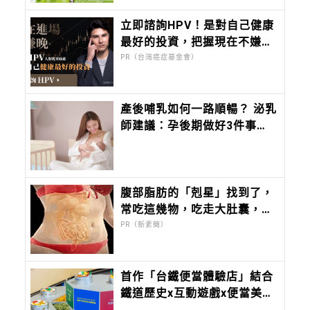
立即諮詢HPV！是對自己健康
最好的投資，把握現在不嫌
晚！
PR（台灣癌症基金會）
產後哺乳如何一路順暢？ 泌乳
師建議：孕後期做好3件事，
哺乳更安心！
腹部脂肪的「剋星」找到了，
常吃這幾物，吃走大肚囊，瘦
出小蠻腰
PR（新素簡）
首作「台鐵便當體驗店」結合
鐵道歷史x互動遊戲x便當美
食！免費歡迎大人小孩攜手免