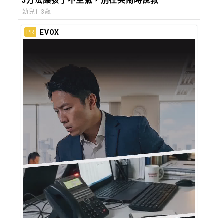
3方法讓孩子不生氣，別在哭鬧時說教
幼兒1-3歲
EVOX
PR