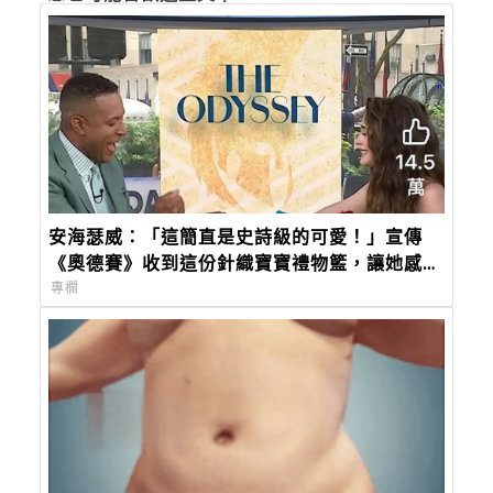
安海瑟威：「這簡直是史詩級的可愛！」宣傳
《奧德賽》收到這份針織寶寶禮物籃，讓她感動
到哭
專欄