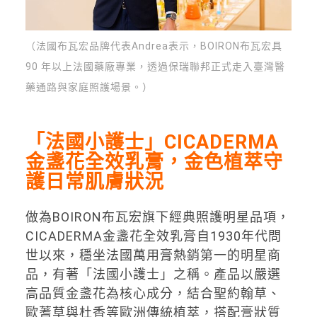
（法國布瓦宏品牌代表Andrea表示，BOIRON布瓦宏具
90 年以上法國藥廠專業，透過保瑞聯邦正式走入臺灣醫
藥通路與家庭照護場景。）
「法國小護士」CICADERMA
金盞花全效乳膏，金色植萃守
護日常肌膚狀況
做為BOIRON布瓦宏旗下經典照護明星品項，
CICADERMA金盞花全效乳膏自1930年代問
世以來，穩坐法國萬用膏熱銷第一的明星商
品，有著「法國小護士」之稱。產品以嚴選
高品質金盞花為核心成分，結合聖約翰草、
歐蓍草與杜香等歐洲傳統植萃，搭配膏狀質