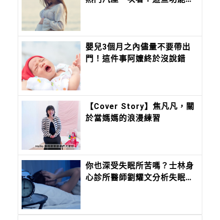
真的是當媽媽後才懂……
嬰兒3個月之內儘量不要帶出
門！這件事阿嬤終於沒說錯
【Cover Story】焦凡凡，關
於當媽媽的浪漫練習
你也深受失眠所苦嗎？士林身
心診所醫師劉耀文分析失眠成
因，從日常建立與睡眠的關係