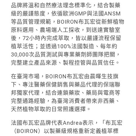
品牌將溫和自然療法理念標準化，結合製藥
級的嚴謹態度，依循歐洲GMP與法國ANSM
等品質管理規範，BOIRON布瓦宏從新鮮植物
原料選用、農場端人工採收，到送達實驗室
後，72小時內完成萃取，皆以嚴謹流程保留
植萃活性；並透過100%法國製造、每年約
30,000次品質測試與專業藥劑師團隊把關，
完整建立產品來源、製程控管與品質信任。
在臺灣市場，BOIRON布瓦宏由晨暉生技旗
下、專注醫藥保健銷售與藥品代理的保瑞聯
邦獨家代理，結合連鎖藥妝、藥局與電商等
完整通路經驗，為臺灣消費者帶來非西藥、
天然植物萃取的日常照護選擇。
法國布瓦宏品牌代表Andrea表示，「布瓦宏
（BOIRON）以製藥級規格重新定義植萃標