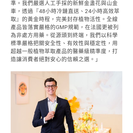
準。我們嚴選人工手採的新鮮金盞花與山金
車，透過『48小時冷鏈直送、24小時高效萃
取』的黃金時程，完美封存植物活性。全線
產品皆落實嚴格的GMP規範，在法國更被列
為非處方用藥。從源頭到終端，我們以科學
標準嚴格把關安全性、有效性與穩定性，用
超越一般植物萃取產品的醫藥級精準度，打
造讓消費者絕對安心的信賴之選。」