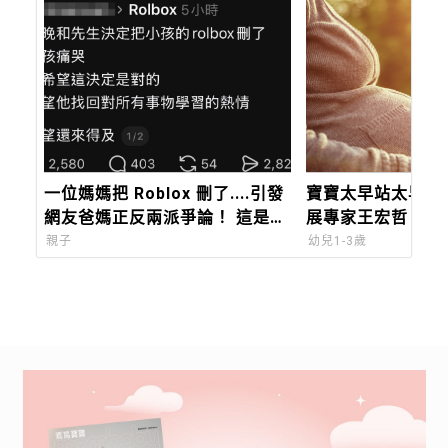
一位媽媽把 Roblox 刪了....引發
寶寶太早站太早走
網友爸媽正反兩派爭論！ 這是救
展專家王宏哲：觀
了孩子，還是毀了他的社交？
親子
幼兒1-3歲