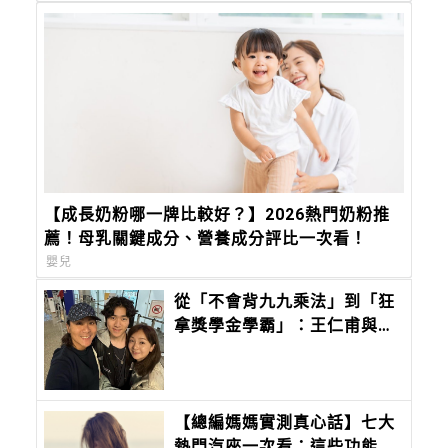
【成長奶粉哪一牌比較好？】2026熱門奶粉推
薦！母乳關鍵成分、營養成分評比一次看！
嬰兒
從「不會背九九乘法」到「狂
拿獎學金學霸」：王仁甫與季
芹做到最難的事：讓孩子長成
自己的樣子
【總編媽媽實測真心話】七大
熱門汽座一次看：這些功能我