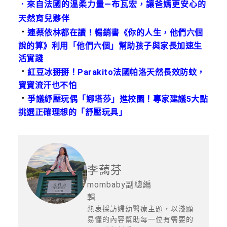
．
來自法國的溫柔力量—布瓦宏，讓爸媽更安心的
天然育兒夥伴
．
連蔡依林都在讀！暢銷書《你的人生，他們六個
說的算》利用「他們六個」幫助孩子與家長加速生
活實踐
．
紅豆冰掰掰！Parakito法國帕洛天然長效防蚊，
寶寶流汗也不怕
．
爭議紓壓玩偶「娜塔莎」進校園！專家建議5大點
挑選正確理想的「舒壓玩具」
李藹芬
mombaby副總編
輯
熱衷採訪婦幼醫療主題，以淺顯
易懂的內容幫助每一位有需要的