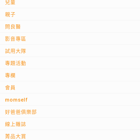
兒童
親子
問良醫
影音專區
試用大隊
專題活動
專欄
會員
momself
好爸爸俱樂部
線上雜誌
菁品大賞