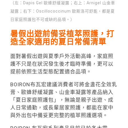
（左：Dapis Gel 歐蜂舒緩凝露；右上：Arnigel 山金車
凝露；右下：Oscillococcinum 歐斯洛可舒能，都是夏
日家庭照護包不可或缺的品項。
）
暑假出遊前備妥植萃照護，打
造全家適用的夏日常備清單
面對暑假出遊與夏季戶外活動高峰，家庭照
護不只是在狀況發生後才臨時準備，更可以
提前依照生活型態配置適合品項。
BOIRON布瓦宏建議消費者可將金盞花全效乳
膏、歐蜂舒緩凝露、山金車凝露等產品納入
「夏日家庭照護包」，無論是親子出遊、成
人日常通勤，或長輩居家照護，都能在家中
與外出包中備妥更完整的植萃照護選項。