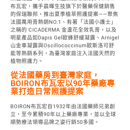
布瓦宏，攜手晨暉生技旗下於醫藥保健銷售
的保瑞聯邦，推出夏季植萃照護提案——聚焦
法國萬用膏熱銷NO.1、有著「法國小護士」
之稱的 CICADERMA 金盞花全效乳膏，以及
明星產品如Dapis Gel歐蜂舒緩凝露、Arnigel
山金車凝露與Oscillococcinum歐斯洛可舒
能等熱銷系列，為臺灣家庭注入法國天然的
植物照護力。
從法國藥房到臺灣家庭，
BOIRON布瓦宏以90年藥廠專
業打造日常照護提案
BOIRON布瓦宏自1932年由法國藥師兄弟創
立，至今累積90年以上藥廠專業，並以全球
順勢療法領導品牌之姿行銷50多國。