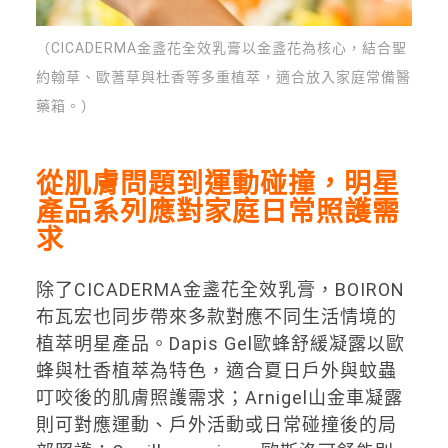
（
CICADERMA金盞花全效乳膏以金盞花為核心，結合聖
約翰草、歐蓍草與杜香等多重植萃，適合放入家庭常備醫
藥箱。
）
從肌膚問題到運動碰撞，明星
產品系列應對家庭日常照護需
求
除了CICADERMA金盞花全效乳膏，BOIRON
布瓦宏也同步帶來多款對應不同生活情境的
植萃明星產品。Dapis Gel歐蜂舒緩凝露以歐
蜂與杜香植萃為特色，適合夏日戶外與蚊蟲
叮咬後的肌膚照護需求；Arnigel山金車凝露
則可對應運動、戶外活動或日常碰撞後的局