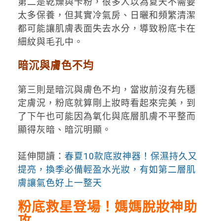
第二是乾燥與卡粉，很多人以為夏天不需要
太多保養，但其實冷氣房、日曬和頻繁清潔
都可能讓肌膚表面失去水分，導致粉底卡在
細紋與毛孔中。
暗沉與膚色不均
第三則是暗沉與膚色不均，當妝前沒有先穩
定膚況，粉底就算剛上妝時看起來完美，到
了下午也可能因為氧化與底層肌膚不平整而
顯得灰暗、暗沉明顯。
延伸閱讀：
春夏10款底妝神器！保濕持久又
提亮，換季必備輕盈水光妝，有如第二層肌
膚讓氣色好上一整天
粉底救星登場！媽媽脫妝神助