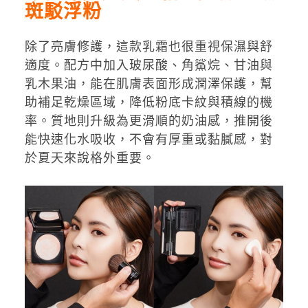
斑駁浮粉
除了亮膚修護，這款乳霜也很重視保濕與舒
適度。配方中加入玻尿酸、角鯊烷、甘油與
乳木果油，能在肌膚表面形成潤澤保護，幫
助補足乾燥區域，降低粉底卡紋與積線的機
率。質地則升級為更滑順的奶油感，推開後
能快速化水吸收，不會有厚重或黏膩感，對
於夏天來說格外重要。