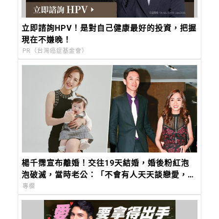
立即諮詢HPV！是對自己健康最好的投資，把握
現在不嫌晚！
PR（台灣癌症基金會）
楊千霈宣布離婚！交往19天結婚，婚後粉紅泡
泡破滅，當時老公：「不會有人天天談戀愛，那
只是偶像劇，我們要學會過生活。」
專欄