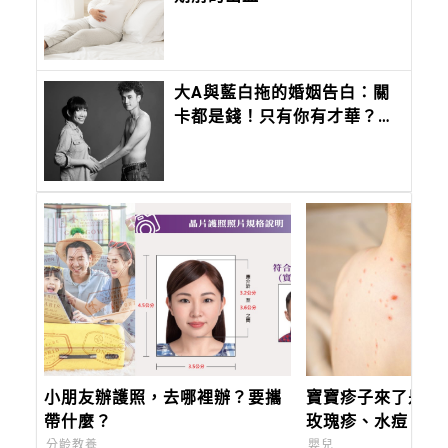
大A與藍白拖的婚姻告白：關
卡都是錢！只有你有才華？我
就必須帶小孩、撿你的牙線
棒！
小朋友辦護照，去哪裡辦？要攜
寶寶疹子來了是哪
帶什麼？
玫瑰疹、水痘，嬰
護全攻略
分齡教養
嬰兒