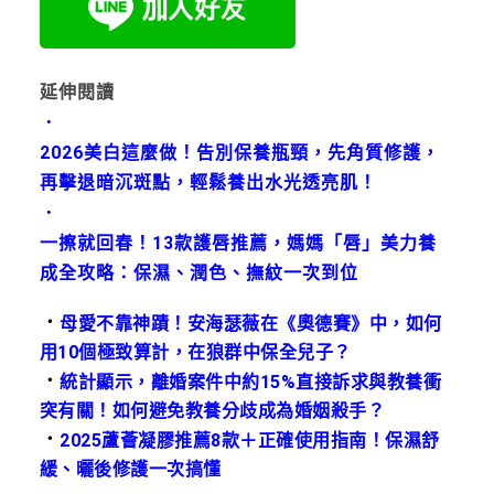
延伸閱讀
．
2026美白這麼做！告別保養瓶頸，先角質修護，
再擊退暗沉斑點，輕鬆養出水光透亮肌！
．
一擦就回春！13款護唇推薦，媽媽「唇」美力養
成全攻略：保濕、潤色、撫紋一次到位
．
母愛不靠神蹟！安海瑟薇在《奧德賽》中，如何
用10個極致算計，在狼群中保全兒子？
．
統計顯示，離婚案件中約15%直接訴求與教養衝
突有關！如何避免教養分歧成為婚姻殺手？
．
2025蘆薈凝膠推薦8款＋正確使用指南！保濕舒
緩、曬後修護一次搞懂