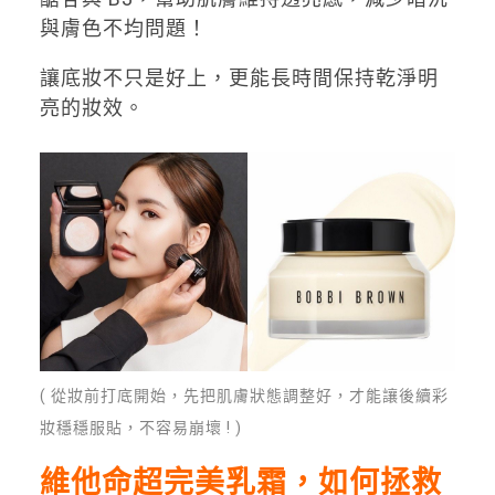
與膚色不均問題！
讓底妝不只是好上，更能長時間保持乾淨明
亮的妝效。
( 從妝前打底開始，先把肌膚狀態調整好，才能讓後續彩
妝穩穩服貼，不容易崩壞 ! )
維他命超完美乳霜，如何拯救