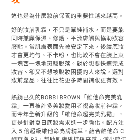
攻
這也是為什麼妝前保養的重要性越來越高。
好的妝前乳霜，不只是單純補水，而是要能
同時兼顧保濕、修護、平滑膚觸與協助妝容
服貼。當肌膚表面先被安定下來，後續底妝
才會更均勻、不卡粉，也比較不會在臉上東
一塊西一塊地斑駁脫落。對於想要快速完成
妝容、卻又不想被脫妝困擾的人來說，選對
妝前產品，往往比花更多時間補妝更有效。
熱銷已久的BOBBI BROWN「維他命完美乳
霜」一直被許多美妝愛用者視為妝前神霜，
而今年全新升級的「維他命超完美乳霜」，
更是針對夏日底妝需求進一步強化。配方注
入 5 倍超級維他命亮膚精萃，結合維他命 C
醣苷與 B3，幫助肌膚維持透亮感，減少暗沉