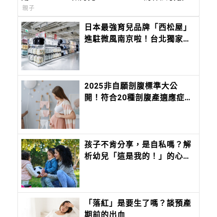
球網民炎上？
親子
日本最強育兒品牌「西松屋」
進駐微風南京啦！台北獨家限
定好禮曝光，夏季商品8折起
2025非自願剖腹標準大公
開！符合20種剖腹產適應症才
可以，8種狀況可以申請保險
孩子不肯分享，是自私嗎？解
析幼兒「這是我的！」的心理
發展，父母別急著貼標籤
「落紅」是要生了嗎？談預產
期前的出血