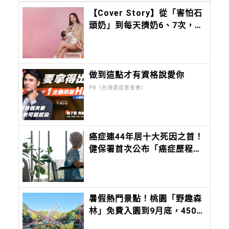
【Cover Story】從「害怕石
頭奶」到每天擠奶6、7次，愛
雅最真實的告白：母乳不是考
卷，而是愛的另一種模樣
做到這點才有資格說愛你
PR（台灣癌症基金會）
癌症連44年居十大死因之首！
健保署首次公布「癌症歷程」
調查報告，這癌症最可怕
暑假熱門景點！桃園「野趣森
林」免費入園到9月底，450
項設施讓孩子盡情放電