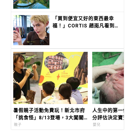
「買到便宜又好的東西最幸
福！」CORTIS 趙雨凡看到標
價表情包超逗趣！務實金錢觀
背後藏著最成功的富養
暑假親子活動免費玩！新北市府
人生中的第一個分
「挑食怪」8/13登場，3大闖關
分評估決定寶寶需
認識在地農漁產
親子
嬰兒