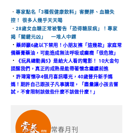
．
專家點名「3種假健康飲料」害變胖、血糖失
控！ 很多人幾乎天天喝
．
28歲女血糖正常被警告「恐得糖尿病」！專家
揭「關鍵元凶」 一堆人中鏢
．
藥師籲6歲以下禁用！小朋友擦「這幾款」家庭常
備藥膏藥油，可能造成無法呼吸或癲癇「很危險」
．
《玩具總動員5》是給大人看的電影！ 10大金句
提醒我們，真正的成熟是能帶著懷念繼續前進
．
許瑋甯懷孕4個月喜訊曝光，40歲晉升新手媽
媽！期許自己跟孩子凡事講理，「盡量讓小孩去嘗
試，不會限制該做些什麼不該做什麼 ! 」
常春月刊