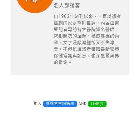
名人部落客
自1983年創刊以來，一直以讀者
信賴的家庭醫師自詡，內容由醫
藥記者專訪各大醫院知名醫師，
緊扣趨勢的議題、權威嚴謹的內
容，文字淺顯易懂卻又不失專
業，不但能讓讀者獲取最新醫藥
保健常識與訊息，也深獲醫藥界
的肯定。
加入
媽媽寶寶粉絲團
AND
LINE@