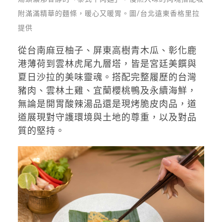
附滿滿精華的麵條，暖心又暖胃。圖/台北遠東香格里拉
提供
從台南麻豆柚子、屏東高樹青木瓜、彰化鹿
港薄荷到雲林虎尾九層塔，皆是宮廷美饌與
夏日沙拉的美味靈魂。搭配完整履歷的台灣
豬肉、雲林土雞、宜蘭櫻桃鴨及永續海鮮，
無論是開胃酸辣湯品還是現烤脆皮肉品，道
道展現對守護環境與土地的尊重，以及對品
質的堅持。