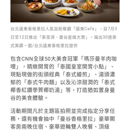
台北遠東香格里拉人氣自助餐廳「遠東Cafe」，自7月3
日至12日推出「泰澎湃．曼谷星級大賞」，端出30道泰
式美饌。圖/台北遠東香格里拉提供
包含CNN全球50大美食冠軍「瑪莎曼羊肉咖
哩」，精緻開胃的「泰國皇室開胃小點」、
現點現做的街頭經典「泰式蠔煎」、湯頭濃
郁的「泰式牛肉麵」以及沁涼甜潤的「泰式
椰香紅鑽荸薺椰奶湯」等，打造猶如置身曼
谷的美食體驗。
活動期間凡於主題區拍照並完成指定分享任
務，還有機會抽中「曼谷香格里拉」豪華閣
客房兩晚住宿、豪華遊輪雙人晚餐、頂級