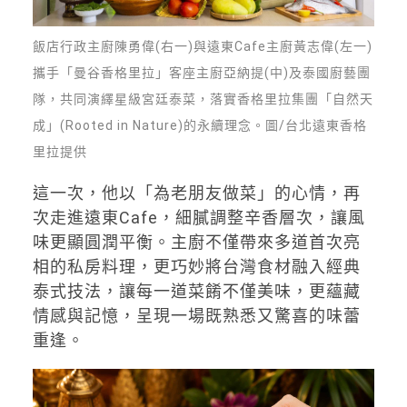
飯店行政主廚陳勇偉(右一)與遠東Cafe主廚黃志偉(左一)
攜手「曼谷香格里拉」客座主廚亞納提(中)及泰國廚藝團
隊，共同演繹星級宮廷泰菜，落實香格里拉集團「自然天
成」(Rooted in Nature)的永續理念。圖/台北遠東香格
里拉提供
這一次，他以「為老朋友做菜」的心情，再
次走進遠東Cafe，細膩調整辛香層次，讓風
味更顯圓潤平衡。
主廚不僅帶來多道首次亮
相的私房料理，更巧妙將台灣食材融入經典
泰式技法，讓每一道菜餚不僅美味，更蘊藏
情感與記憶，呈現一場既熟悉又驚喜的味蕾
重逢。