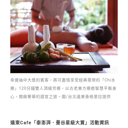
幸運抽中大獎的賓客，將可盡情享受經典尊榮的「Chi水
療」120分鐘雙人頂級芳療，以古老東方療癒智慧平衡身
心，開啟奢華的感官之旅。圖/台北遠東香格里拉提供
遠東Cafe「泰澎湃．曼谷星級大賞」活動資訊