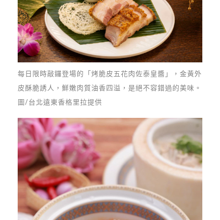
每日限時敲鑼登場的「烤脆皮五花肉佐泰皇醬」，金黃外
皮酥脆誘人，鮮嫩肉質油香四溢，是絕不容錯過的美味。
圖/台北遠東香格里拉提供