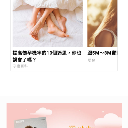
提高懷孕機率的10個迷思，你也
跟5M～8M寶寶玩
誤會了嗎？
嬰兒
孕產百科