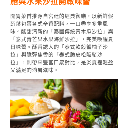
膳與水果沙拉開啟味蕾
開胃菜首推源自宮廷的經典御膳，以新鮮假
蒟葉包裹各式辛香配料，一口盡享多重風
味。酸甜清新的「泰國傳統青木瓜沙拉」與
「泰式青芒果水果海鮮沙拉」，完美喚醒夏
日味蕾。酥香誘人的「泰式軟殼蟹柚子沙
拉」與脆彈焦香的「泰式脆皮松阪豬沙
拉」，則帶來豐富口感對比，是炎夏裡輕盈
又滿足的消暑滋味。