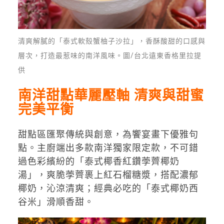
清爽解膩的「泰式軟殼蟹柚子沙拉」，香酥酸甜的口感與
層次，打造最惹味的南洋風味。圖/台北遠東香格里拉提
供
南洋甜點華麗壓軸 清爽與甜蜜
完美平衡
甜點區匯聚傳統與創意，為饗宴畫下優雅句
點。主廚端出多款南洋獨家限定款，不可錯
過色彩繽紛的「泰式椰香紅鑽荸薺椰奶
湯」，爽脆荸薺裹上紅石榴糖漿，搭配濃郁
椰奶，沁涼清爽；經典必吃的「泰式椰奶西
谷米」滑順香甜。