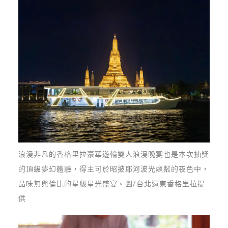
浪漫非凡的香格里拉豪華遊輪雙人浪漫晚宴也是本次抽獎
的頂級夢幻體驗，得主可於昭披耶河波光粼粼的夜色中，
品味無與倫比的星級星光盛宴。圖/台北遠東香格里拉提
供