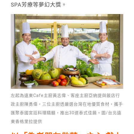
SPA芳療等夢幻大獎。
左起為遠東Cafe主廚黃志偉、客座主廚亞納提與飯店行
政主廚陳勇偉，三位主廚透嚴選台灣在地優質食材，攜手
匯聚泰國宮廷料理精髓，推出30道泰式佳餚。圖/台北遠
東香格里拉提供