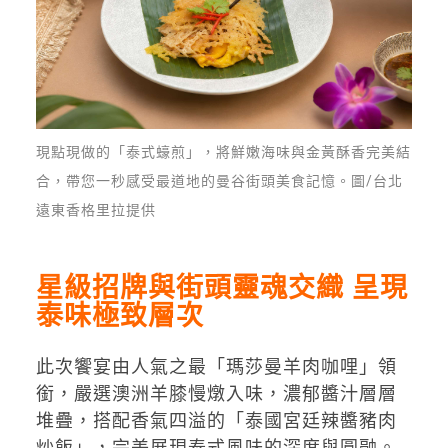
現點現做的「泰式蠔煎」，將鮮嫩海味與金黃酥香完美結
合，帶您一秒感受最道地的曼谷街頭美食記憶。圖/台北
遠東香格里拉提供
星級招牌與街頭靈魂交織 呈現
泰味極致層次
此次饗宴由人氣之最「瑪莎曼羊肉咖哩」領
銜，嚴選澳洲羊膝慢燉入味，濃郁醬汁層層
堆疊，搭配香氣四溢的「泰國宮廷辣醬豬肉
炒飯」，完美展現泰式風味的深度與圓融。