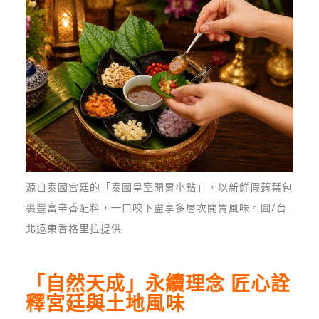
源自泰國宮廷的「泰國皇室開胃小點」，以新鮮假蒟葉包
裹豐富辛香配料，一口咬下盡享多層次開胃風味。圖/台
北遠東香格里拉提供
「自然天成」永續理念 匠心詮
釋宮廷與土地風味