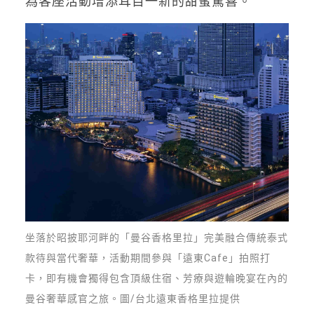
為客座活動增添耳目一新的甜蜜驚喜。
坐落於昭披耶河畔的「曼谷香格里拉」完美融合傳統泰式
款待與當代奢華，活動期間參與「遠東Cafe」拍照打
卡，即有機會獨得包含頂級住宿、芳療與遊輪晚宴在內的
曼谷奢華感官之旅。圖/台北遠東香格里拉提供