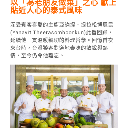
以「為老朋友做菜」之心 獻上
貼近人心的泰式風味
深受賓客喜愛的主廚亞納提．提拉松博恩昆
(Yanavit Theerasomboonkun)此番回歸，
延續他一貫溫暖親切的料理哲學。回憶首次
來台時，台灣饕客對道地泰味的敏銳與熱
情，至今仍令他難忘。