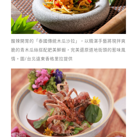
酸辣開胃的「泰國傳統木瓜沙拉」，以精湛手藝將現拌爽
脆的青木瓜絲搭配肥美鮮蝦，完美還原道地街頭的惹味風
情。圖/台北遠東香格里拉提供