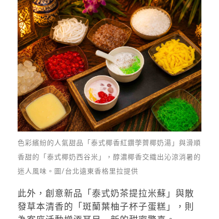
色彩繽紛的人氣甜品「泰式椰香紅鑽荸薺椰奶湯」與滑順
香甜的「泰式椰奶西谷米」，醇濃椰香交織出沁涼消暑的
迷人風味。圖/台北遠東香格里拉提供
此外，創意新品「泰式奶茶提拉米蘇」與散
發草本清香的「斑蘭葉柚子杯子蛋糕」，則