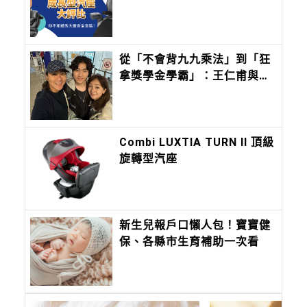
的大童安全盲區！
從「不會背九九乘法」到「狂
拿獎學金學霸」：王仁甫與季
芹做到最難的事：讓孩子長成
自己的樣子
Combi LUXTIA TURN ll 頂級
旋轉型汽座
新生兒報戶口懶人包！寶寶健
保、各縣市生育補助一次看