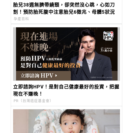
胎兒38週無臍帶繞頸，卻突然沒心跳，心如刀
割！預防胎死腹中注意胎兒6徵兆、母體5狀況
孕產百科
立即諮詢HPV！是對自己健康最好的投資，把握
現在不嫌晚！
PR（台灣癌症基金會）