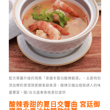
配方華麗升級的現煮「泰國冬蔭功酸辣蝦湯」，主廚特別
添加椰奶使湯頭更顯香甜爽滑，酸辣交織出極致誘人的味
蕾饗宴。圖/台北遠東香格里拉提供
酸辣香甜的夏日交響曲 宮廷御