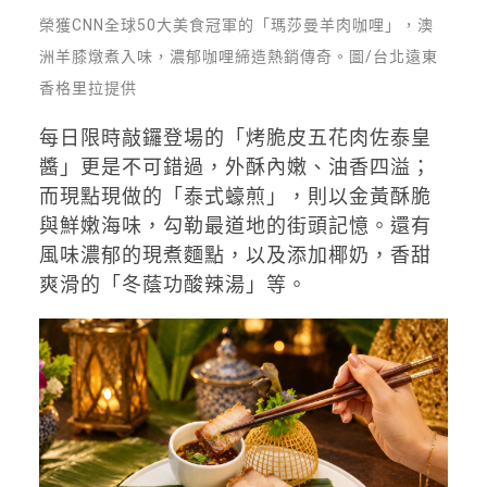
榮獲CNN全球50大美食冠軍的「瑪莎曼羊肉咖哩」，澳
洲羊膝燉煮入味，濃郁咖哩締造熱銷傳奇。圖/台北遠東
香格里拉提供
每日限時敲鑼登場的「烤脆皮五花肉佐泰皇
醬」更是不可錯過，外酥內嫩、油香四溢；
而現點現做的「泰式蠔煎」，則以金黃酥脆
與鮮嫩海味，勾勒最道地的街頭記憶。還有
風味濃郁的現煮麵點，以及添加椰奶，香甜
爽滑的「冬蔭功酸辣湯」等。