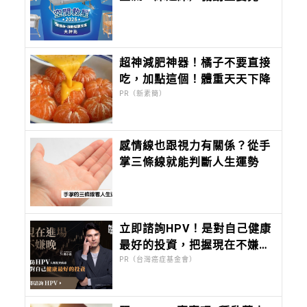
床」評比：Chicco Next2Me
Forever，都會育兒的終極解
方
超神減肥神器！橘子不要直接
吃，加點這個！體重天天下降
PR（新素簡）
感情線也跟視力有關係？從手
掌三條線就能判斷人生運勢
立即諮詢HPV！是對自己健康
最好的投資，把握現在不嫌
晚！
PR（台灣癌症基金會）