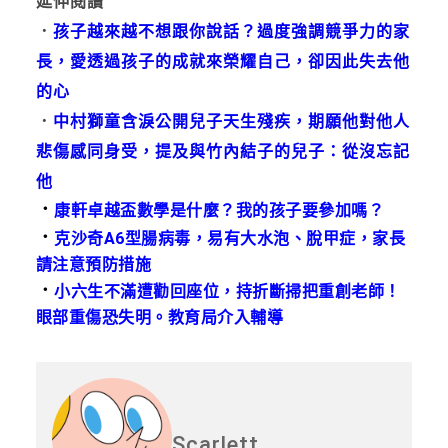
延伸閱讀
．
孩子越來越不想跟你說話？過度強調競爭力的家
長，愛透過孩子的成就來榮耀自己，卻因此失去他
的心
．
中村獅童含淚公開兒子天生殘疾，期願他對他人
悲傷感同身受，提及與竹內結子的兒子：從沒忘記
他
．
康軒卓越盃數學是什麼？我的孩子要參加嗎？
．
克沙奇A6型腸病毒，易有大水泡、脫甲症，家長
請注意預防措施
．
小六生不滿遭勸回座位，持折斷掃把重創老師！
眼部重傷恐失明。教育局介入輔導
Scarlett