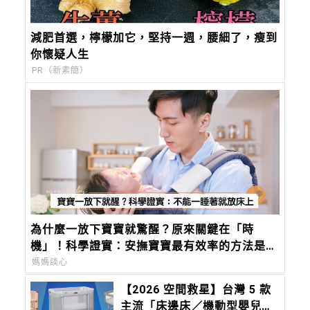
減肥首選，檸檬加它，堅持一週，腰細了，瘦到
你懷疑人生
PR（新素簡）
為什麼一放下寶寶就驚醒？原來關鍵在「時
機」！科學證實：安撫寶寶最有效率的方法是這
個
媽媽談心
【2026 空間救星】台灣 5 款
主流「床邊床／機動型嬰兒