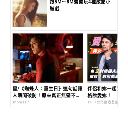
跟5M～8M寶寶玩4種啟蒙小
遊戲
雷/《蜘蛛人：重生日》這句話讓
伴侶和妳一起預防
人瞬間破防！原來真正無堅不摧
格說愛妳！
的，是曾被深愛過的孩子
momself
PR（台灣癌症基金會）