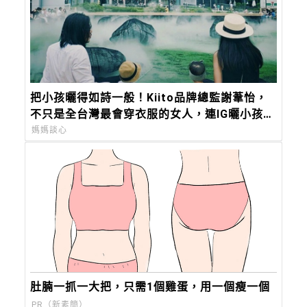
把小孩曬得如詩一般！Kiito品牌總監謝葦怡，
不只是全台灣最會穿衣服的女人，連IG曬小孩都
美得超有靈氣
媽媽談心
肚腩一抓一大把，只需1個雞蛋，用一個瘦一個
PR（新素簡）