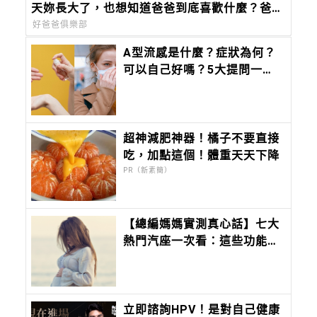
天妳長大了，也想知道爸爸到底喜歡什麼？爸爸
的答案會是：「妳。」
好爸爸俱樂部
A型流感是什麼？症狀為何？
可以自己好嗎？5大提問一次
告訴妳
超神減肥神器！橘子不要直接
吃，加點這個！體重天天下降
PR（新素簡）
【總編媽媽實測真心話】七大
熱門汽座一次看：這些功能我
真的是當媽媽後才懂……
立即諮詢HPV！是對自己健康