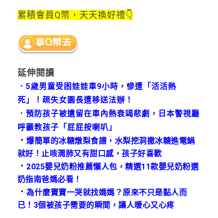
累積會員Q幣，天天換好禮👇
延伸閱讀
．
5歲男童受困娃娃車9小時，慘遭「活活熱
死」！疏失女園長遭移送法辦！
．
預防孩子被遺留在車內熱衰竭悲劇，日本警視廳
呼籲教孩子「屁屁按喇叭」
．
爆簡單的冰糖燉梨食譜，水梨挖洞撒冰糖進電鍋
就好！止咳潤肺又有甜口感，孩子好喜歡
．
2025嬰兒奶粉推薦懶人包，精選11款嬰兒奶粉選
奶指南爸媽必看！
．
為什麼寶寶一哭就找媽媽？原來不只是黏人而
已！3個被孩子需要的瞬間，讓人暖心又心疼