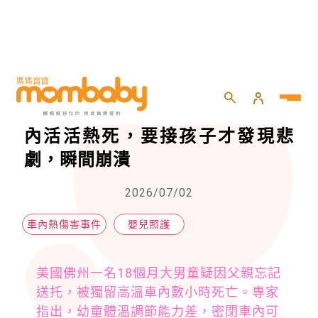
HOME
>
嬰兒
>
嬰兒照護
>
父親忘記送托，18個月男童遭留車內活活熱死，要接孩子才發現悲劇，瞬間崩潰
父親忘記送托，18個月男童遭留車
內活活熱死，要接孩子才發現悲
劇，瞬間崩潰
2026/07/02
車內熱傷害事件
嬰兒照護
美國佛州一名18個月大男童疑因父親忘記
送托，被獨留高溫車內數小時死亡。專家
指出，幼童體溫調節能力差，密閉車內可