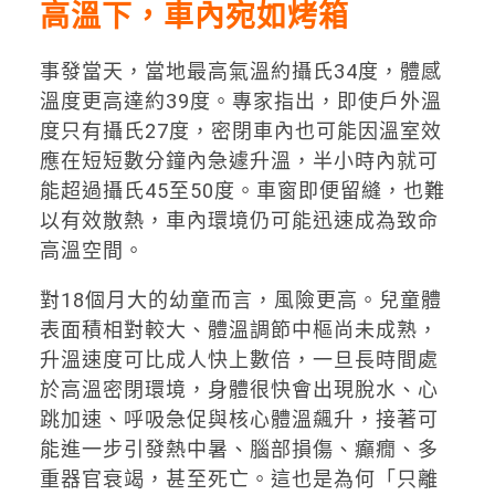
高溫下，車內宛如烤箱
事發當天，當地最高氣溫約攝氏34度，體感
溫度更高達約39度。專家指出，即使戶外溫
度只有攝氏27度，密閉車內也可能因溫室效
應在短短數分鐘內急遽升溫，半小時內就可
能超過攝氏45至50度。車窗即便留縫，也難
以有效散熱，車內環境仍可能迅速成為致命
高溫空間。
對18個月大的幼童而言，風險更高。兒童體
表面積相對較大、體溫調節中樞尚未成熟，
升溫速度可比成人快上數倍，一旦長時間處
於高溫密閉環境，身體很快會出現脫水、心
跳加速、呼吸急促與核心體溫飆升，接著可
能進一步引發熱中暑、腦部損傷、癲癇、多
重器官衰竭，甚至死亡。這也是為何「只離