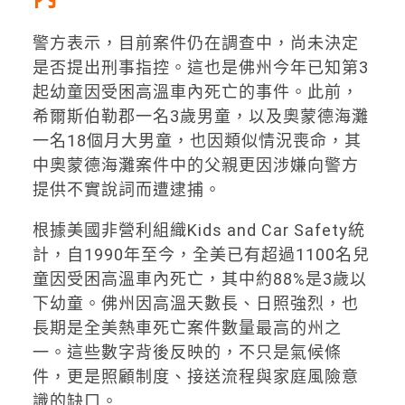
警方表示，目前案件仍在調查中，尚未決定
是否提出刑事指控。這也是佛州今年已知第3
起幼童因受困高溫車內死亡的事件。此前，
希爾斯伯勒郡一名3歲男童，以及奧蒙德海灘
一名18個月大男童，也因類似情況喪命，其
中奧蒙德海灘案件中的父親更因涉嫌向警方
提供不實說詞而遭逮捕。
根據美國非營利組織Kids and Car Safety統
計，自1990年至今，全美已有超過1100名兒
童因受困高溫車內死亡，其中約88%是3歲以
下幼童。佛州因高溫天數長、日照強烈，也
長期是全美熱車死亡案件數量最高的州之
一。這些數字背後反映的，不只是氣候條
件，更是照顧制度、接送流程與家庭風險意
識的缺口。