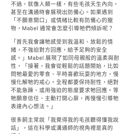
不過，就像人類一樣，有些毛孩天生內向，
甚至在溝通時會展現出防備心。如果遇到
「不願意開口」或情緒比較有防備心的寵
物，Mabel 通常會怎麼引導牠們傾訴呢？
「首先我會讓牠感受到我溫和、放鬆的情
緒，不強迫對方回應，給予足夠的安全
感。」Mabel 展現了如同母親般的溫柔與耐
性，「接著，我會從輕鬆的話題開始，比如
問牠最愛的零食、平時喜歡玩耍的地方，慢
慢化解牠的戒心。全程都要保持耐性，絕對
不能急躁、或用強迫的態度要求牠回應。等
牠願意信任、主動打開心扉，再慢慢引導牠
表達內心想法。」
很多飼主常說「我覺得我的毛孩聽得懂我說
話」，這在科學或溝通師的視角裡是真的