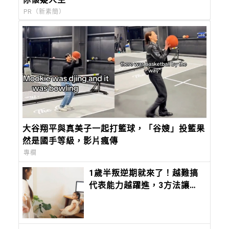
PR（新素簡）
大谷翔平與真美子一起打籃球，「谷嫂」投籃果
然是國手等級，影片瘋傳
專欄
1歲半叛逆期就來了！越難搞
代表能力越躍進，3方法讓孩
子不生氣，別在哭鬧時說教