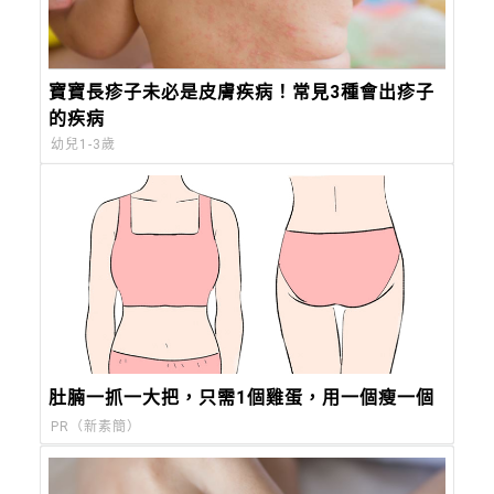
寶寶長疹子未必是皮膚疾病！常見3種會出疹子
的疾病
幼兒1-3歲
肚腩一抓一大把，只需1個雞蛋，用一個瘦一個
PR（新素簡）