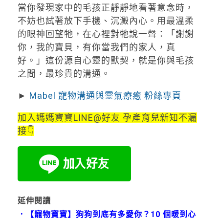
當你發現家中的毛孩正靜靜地看著意念時，
不妨也試著放下手機、沉澱內心。用最溫柔
的眼神回望牠，在心裡對牠說一聲：「謝謝
你，我的寶貝，有你當我們的家人，真
好。」這份源自心靈的默契，就是你與毛孩
之間，最珍貴的溝通。
►
Mabel 寵物溝通與靈氣療癒 粉絲專頁
加入媽媽寶寶LINE@好友 孕產育兒新知不漏
接👇
延伸閱讀
．
【寵物寶寶】狗狗到底有多愛你？10 個暖到心