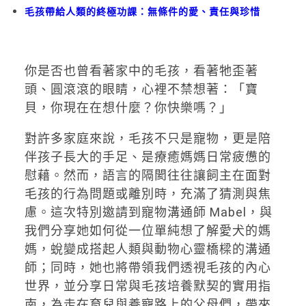
毛孩帶給人類的終極功課：無條件的愛、責任與珍惜
你是否也曾看著家中的毛孩，看著牠歪著
頭、圓滾滾的眼睛，心裡不禁想著：「寶
貝，你現在在想什麼？你快樂嗎？」
對許多家庭來說，毛孩不只是寵物，更是陪
伴孩子長大的手足、是療癒媽媽日常疲憊的
慰藉。然而，語言的隔閡往往讓飼主在面對
毛孩的行為問題或離別時，充滿了猜測與焦
慮。這次特別邀請到寵物溝通師 Mabel，與
我們分享她如何從一位單純想了解愛犬的媽
媽，蛻變成搭起人類與動物心靈橋樑的溝通
師；同時，她也將帶領我們透視毛孩的內心
世界，並分享日常與毛孩培養默契的實用指
南，為走在育兒與養寵路上的父母們，帶來