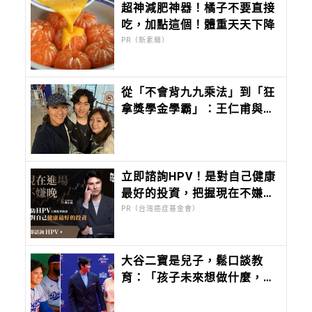
超神減肥神器！橘子不要直接
吃，加點這個！體重天天下降
PR（新素簡）
從「不會背九九乘法」到「狂
拿獎學金學霸」：王仁甫與季
芹做到最難的事：讓孩子長成
自己的樣子
立即諮詢HPV！是對自己健康
最好的投資，把握現在不嫌
晚！
PR（台灣癌症基金會）
大谷二寶是兒子，鬆口談教
育：「孩子未來想做什麼，應
該由他們自己決定。」