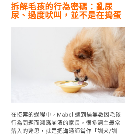
拆解毛孩的行為密碼：亂尿
尿、過度吠叫，並不是在搗蛋
在接案的過程中，Mabel 遇到過無數因毛孩
行為問題而瀕臨崩潰的家長。很多飼主最常
落入的迷思，就是把溝通師當作「訓犬/訓