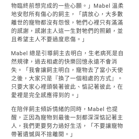
物臨終前想完成的一些心願。」Mabel 溫柔
地安慰所有傷心的飼主，「請放心，大多數
離世的寵物都沒有怨恨，牠們心裡只有滿滿
的感謝，感謝主人這一生對牠們的照顧，並
且希望主人不要過度悲傷。」
Mabel 總是引導飼主去明白，生老病死是自
然規律，過去相處的快樂回憶永遠不會消
失。「我會讓飼主明白，寵物去了當小天使
之後，大家只是『換了一個相處的方式』。
只要大家心裡頭裝著彼此、惦記著彼此，在
愛裡是完全感應得到的。」
在陪伴飼主傾訴情緒的同時，Mabel 也提
醒，正因為寵物到最後一刻都深深惦記著主
人，我們更要努力過好生活，「不要讓寵物
帶著遺憾與不捨離開。」