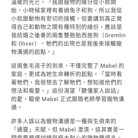
溫暖的光芒。「我跟寵物的緣分從小就開
始，小時候家裡有養過兔子和狗，所以我從
小就跟動物有密切的接觸。但要講到真正覺
得自己和動物之間有種特別的緣份，應該是
我結婚之後養的兩隻雙胞胎西施狗（Gremlin
和 Oliver）。牠們的出現也是我後來接觸寵
物溝通的起點。」
這兩隻毛孩子的到來，不僅完整了 Mabel 的
家庭，更成為她生命轉折的起點。「當時看
著牠們，我很想去了解牠們，想知道他們的
想法和需要。」這份渴望「聽懂家人說話」
的愛，驅使 Mabel 正式跟隨老師學習寵物溝
通。
許多人誤以為寵物溝通是一種與生俱來的
「通靈」天賦，但 Mabel 澄清，這其實是一
門需要嚴謹訓練與極大耐心的跨物種語言。