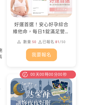
好運首選！安心好孕綜合
維他命，每日1錠滿足營養
所需
數量:
已報名:
/
50
81
50
施
我要報名
高
00
天
00
時
00
分
00
秒
有