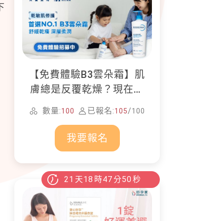
下
【免費體驗B3雲朵霜】肌
膚總是反覆乾燥？現在就
加入貝膚黛瑪修護體驗計
數量:
已報名:
/
100
105
100
畫！
我要報名
21
天
18
時
47
分
48
秒