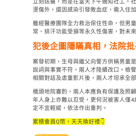
立刻送醫，而是在當天下午通知社工。
燙傷外，還因感染引發敗血症，需入住
雖經醫療團隊全力救治保住性命，但男
常、排汗功能受損等永久性傷害，對未
犯後企圖隱瞞真相，法院批
案發初期，生母與繼父向警方供稱男童
說詞與事實不符，兩人才陸續改口。檢
相關對話及虐童影片後，兩人才坦承全
橋頭地院審酌，兩人本應負有保護及照
年人身上亦難以忍受，更何況被害人僅4
定不宜輕縱，依法作出重判。
累積會員Q幣，天天換好禮👇