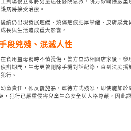
社工到場後立即將男童送往醫院急救，院方診斷除嚴重
加護病房接受治療。
童後續仍出現發展遲緩、燒傷疤痕肥厚攣縮、皮膚感覺
來成長與生活造成重大影響。
手段兇殘、泯滅人性
是在食用薑母鴨時不慎燙傷，警方查訪相關店家後，發
警偵辦期間，生母更曾刪除手機對話紀錄，直到法庭播
部犯行。
顧幼童責任，卻反覆施暴，虐待方式殘忍，即使施加於
歲，犯行已嚴重侵害兒童生命安全與人格尊嚴，因此