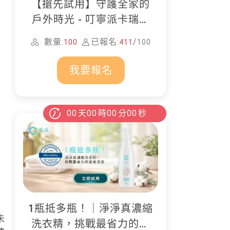
【搶先試用】守護全家的
戶外時光 - 叮寧派卡瑞丁
防蚊液
數量:
已報名:
/
100
411
100
我要報名
00
天
00
時
00
分
00
秒
%
1瓶抵多瓶！｜淨淨真濃縮
未
洗衣精，挑戰最省力的居