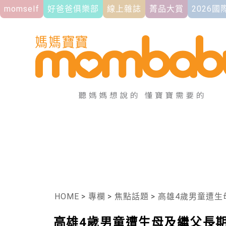
momself
好爸爸俱樂部
線上雜誌
菁品大賞
2026
HOME
>
專欄
>
焦點話題
>
高雄4歲男童遭生母及
高雄4歲男童遭生母及繼父長