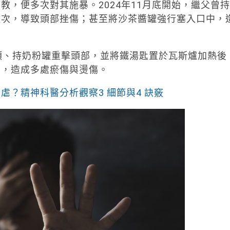
，便多次對其施暴。2024年11月底開始，繼父曾持
數次，導致頭部挫傷；甚至將沙茶醬罐強行塞入口中，
頰、持奶粉罐重擊頭部，並將鐵湯匙置於瓦斯爐加熱後
部，造成多處瘀傷與燙傷。
虐？精神科醫分析觀察3 細節與4 訣竅