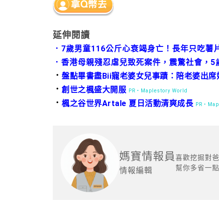
延伸閱讀
．
7歲男童116公斤心衰竭身亡！長年只吃薯
．
香港母親殘忍虐兒致死案件，震驚社會，5歲
．
盤點畢書盡Bii寵老婆女兒事蹟：陪老婆出席姊
．
創世之楓盛大開服
PR・Maplestory World
．
楓之谷世界Artale 夏日活動清爽成長
PR・Mapl
媽寶情報員
喜歡挖掘對
幫你多省一
情報編輯