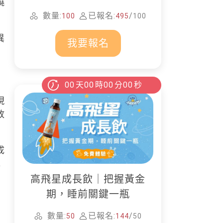
燒
家清潔
數量:
已報名:
/
100
495
100
異
我要報名
00
天
00
時
00
分
00
秒
現
放
成
認
高飛星成長飲｜把握黃金
期，睡前關鍵一瓶
數量:
已報名:
/
50
144
50