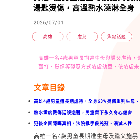
湯匙燙傷，高溫熱水澆淋全身
2026/07/01
高雄
虐兒
焦點話題
高雄一名4歲男童長期遭生母與繼父虐待，
毆打、燙傷等殘忍方式凌虐幼童，依凌虐未滿
文章目錄
高雄4歲男童遭長期虐待，全身63%燙傷重判生母
熱水重度燙傷延誤送醫，男童留下永久身心傷害
犯後企圖隱瞞真相，法院批手段兇殘、泯滅人性
高雄一名4歲男童長期遭生母及繼父施暴