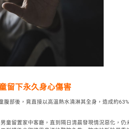
童留下永久身心傷害
打男童腹部後，竟直接以高溫熱水澆淋其全身，造成約63
將男童留置家中客廳，直到隔日清晨發現情況惡化，仍