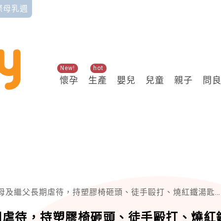
國際母乳週
New!
hot
懷孕
生產
嬰兒
兒童
親子
問
繼父長期虐待，持塑膠椅砸頭、徒手毆打、燒紅鐵湯匙燙傷，高溫熱水澆淋全身
期虐待，持塑膠椅砸頭、徒手毆打、燒紅