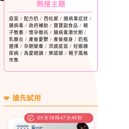
熱搜主題
疫苗
/
配方奶
/
西松屋
/
腸病毒症狀
/
腸病毒
/
政府補助
/
寶寶副食品
/
親
子教養
/
懷孕徵兆
/
腸病毒潛伏期
/
乳腺炎
/
產後憂鬱
/
產後瘦身
/
奶瓶
選擇
/
孕期營養
/
流感疫苗
/
妊娠糖
尿病
/
為愛朗讀
/
樂諾碧
/
親子風格
市集
搶先試用
09
天
18
時
47
分
47
秒