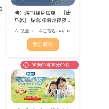
造
告別經期翻身焦慮！［康
乃馨］ 貼馨褲讓妳夜夜好
，
眠
數量:
已報名:
/
100
648
100
我要報名
00
天
00
時
00
分
00
秒