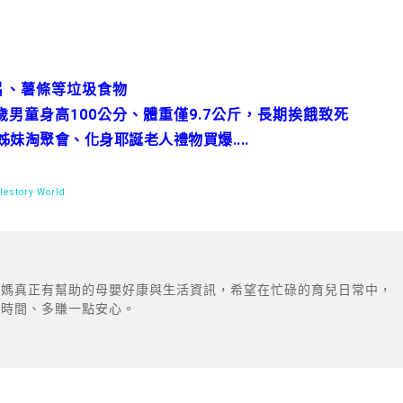
片、薯條等垃圾食物
男童身高100公分、體重僅9.7公斤，長期挨餓致死
妹淘聚會、化身耶誕老人禮物買爆....
estory World
爸媽真正有幫助的母嬰好康與生活資訊，希望在忙碌的育兒日常中，
點時間、多賺一點安心。