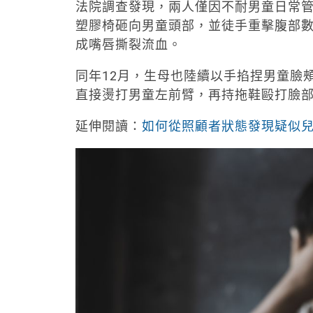
法院調查發現，兩人僅因不耐男童日常管教
塑膠椅砸向男童頭部，並徒手重擊腹部
成嘴唇撕裂流血。
同年12月，生母也陸續以手掐捏男童臉
直接燙打男童左前臂，再持拖鞋毆打臉
延伸閱讀：
如何從照顧者狀態發現疑似兒