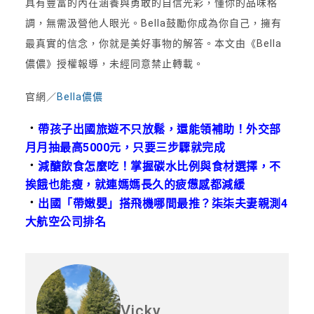
具有豐富的內在涵養與勇敢的自信光彩，懂你的品味格
調，無需汲營他人眼光。Bella鼓勵你成為你自己，擁有
最真實的信念，你就是美好事物的解答。本文由《Bella
儂儂》授權報導，未經同意禁止轉載。
官網／
Bella儂儂
．
帶孩子出國旅遊不只放鬆，還能領補助！外交部
月月抽最高5000元，只要三步驟就完成
．
減醣飲食怎麼吃！掌握碳水比例與食材選擇，不
挨餓也能瘦，就連媽媽長久的疲憊感都減緩
．
出國「帶嫩嬰」搭飛機哪間最推？柒柒夫妻親測4
大航空公司排名
Vicky