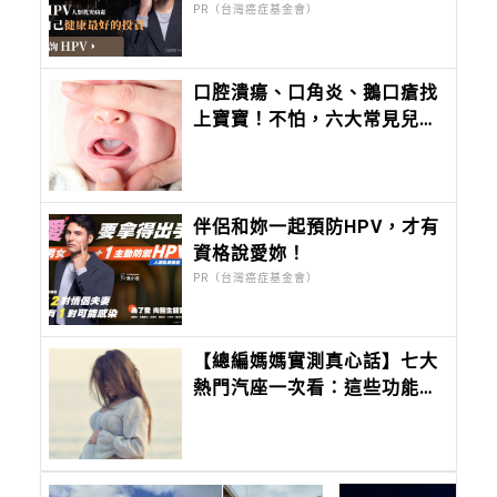
晚！
PR（台灣癌症基金會）
口腔潰瘍、口角炎、鵝口瘡找
上寶寶！不怕，六大常見兒童
口腔症狀一次看懂，教你如何
治療及照護！
伴侶和妳一起預防HPV，才有
資格說愛妳！
PR（台灣癌症基金會）
【總編媽媽實測真心話】七大
熱門汽座一次看：這些功能我
真的是當媽媽後才懂……