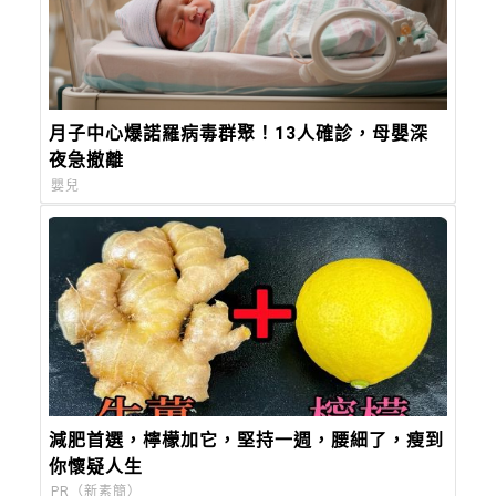
月子中心爆諾羅病毒群聚！13人確診，母嬰深
夜急撤離
嬰兒
減肥首選，檸檬加它，堅持一週，腰細了，瘦到
你懷疑人生
PR（新素簡）