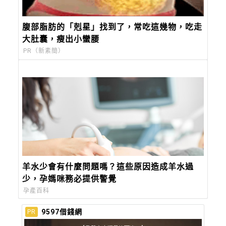
腹部脂肪的「剋星」找到了，常吃這幾物，吃走
大肚囊，瘦出小蠻腰
PR（新素簡）
羊水少會有什麼問題嗎？這些原因造成羊水過
少，孕媽咪務必提供警覺
孕產百科
9597借錢網
PR