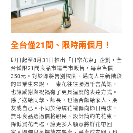
全台僅21間、限時兩個月！
即日起至8月31日推出「日常花束」企劃，全
台僅限21間良品市場門市販售，每束售價
350元。對於即將告別校園、邁向人生新階段
的畢業生來說，一束花往往勝過千言萬語，
也讓感謝與祝福有了更具溫度的表達方式。
除了送給同學、師長，也適合獻給家人、朋
友或自己。不同於傳統花禮偏向節日需求，
無印良品透過價格親民、設計簡約的花束，
降低買花門檻，讓更多人願意將鮮花帶回
家。即使只是擺放在餐桌、書桌或玄關，也