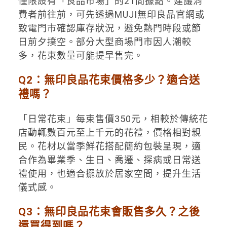
僅限設有「良品市場」的21間據點。建議消
費者前往前，可先透過MUJI無印良品官網或
致電門市確認庫存狀況，避免熱門時段或節
日前夕撲空。部分大型商場門市因人潮較
多，花束數量可能提早售完。
Q2：無印良品花束價格多少？適合送
禮嗎？
「日常花束」每束售價350元，相較於傳統花
店動輒數百元至上千元的花禮，價格相對親
民。花材以當季鮮花搭配簡約包裝呈現，適
合作為畢業季、生日、喬遷、探病或日常送
禮使用，也適合擺放於居家空間，提升生活
儀式感。
Q3：無印良品花束會販售多久？之後
還買得到嗎？