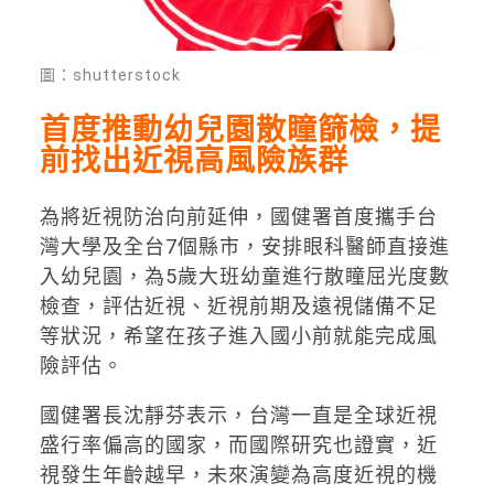
圖：shutterstock
首度推動幼兒園散瞳篩檢，提
前找出近視高風險族群
為將近視防治向前延伸，國健署首度攜手台
灣大學及全台7個縣市，安排眼科醫師直接進
入幼兒園，為5歲大班幼童進行散瞳屈光度數
檢查，評估近視、近視前期及遠視儲備不足
等狀況，希望在孩子進入國小前就能完成風
險評估。
國健署長沈靜芬表示，台灣一直是全球近視
盛行率偏高的國家，而國際研究也證實，近
視發生年齡越早，未來演變為高度近視的機