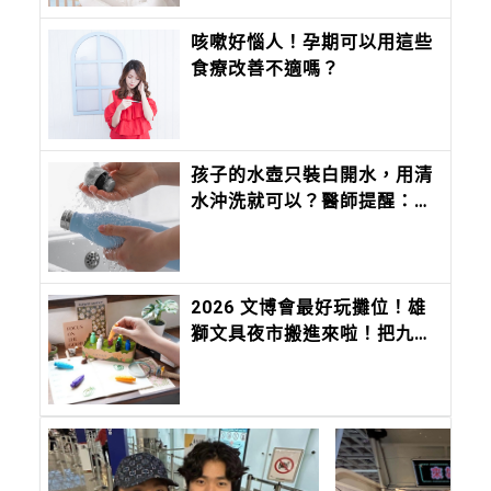
咳嗽好惱人！孕期可以用這些
食療改善不適嗎？
孩子的水壺只裝白開水，用清
水沖洗就可以？醫師提醒：清
水洗不掉生物膜
2026 文博會最好玩攤位！雄
獅文具夜市搬進來啦！把九層
塔、香菜、麻油變成香味筆 ，
12 種台味香氣寫進筆尖