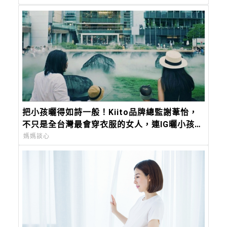
把小孩曬得如詩一般！Kiito品牌總監謝葦怡，
不只是全台灣最會穿衣服的女人，連IG曬小孩都
美得超有靈氣
媽媽談心