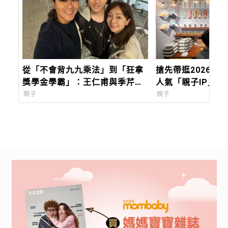
從「不會背九九乘法」到「狂拿
搶先帶逛2026台
獎學金學霸」：王仁甫與季芹做
人氣「親子IP」與
到最難的事：讓孩子長成自己的
創」，會讓孩子快
親子
親子
樣子