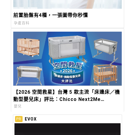
前置胎盤有4種，一張圖帶你秒懂
孕產百科
【2026 空間救星】台灣 5 款主流「床邊床／機
動型嬰兒床」評比：Chicco Next2Me
Forever，都會育兒的終極解方
嬰兒
EVOX
PR