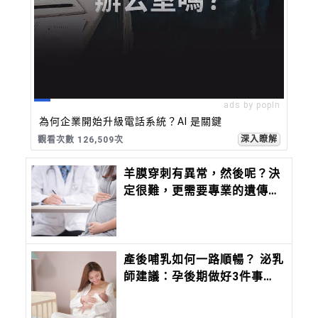
ads by popIn
為何企業開始升級電話系統？AI 是關鍵
深入瞭解
觀看次數 126,509次
羊膜穿刺有異常，然後呢？決
定很難，更需要專業的遺傳諮
詢
產後哺乳如何一路順暢？ 泌乳
師建議：孕後期做好3件事，
哺乳更安心！