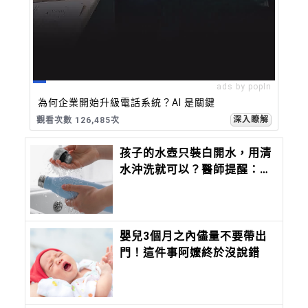
ads by popIn
為何企業開始升級電話系統？AI 是關鍵
深入瞭解
觀看次數 126,485次
孩子的水壺只裝白開水，用清
水沖洗就可以？醫師提醒：清
水洗不掉生物膜
嬰兒3個月之內儘量不要帶出
門！這件事阿嬤終於沒說錯