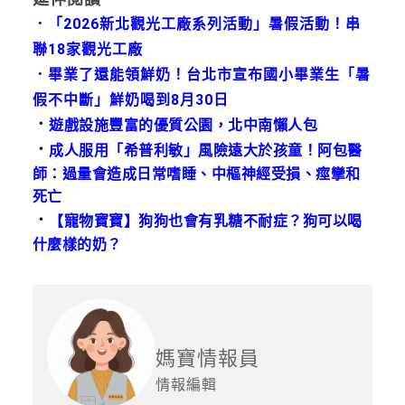
．
「2026新北觀光工廠系列活動」暑假活動！串
聯18家觀光工廠
．
畢業了還能領鮮奶！台北市宣布國小畢業生「暑
假不中斷」鮮奶喝到8月30日
．
遊戲設施豐富的優質公園，北中南懶人包
．
成人服用「希普利敏」風險遠大於孩童！阿包醫
師：過量會造成日常嗜睡、中樞神經受損、痙攣和
死亡
．
【寵物寶寶】狗狗也會有乳糖不耐症？狗可以喝
什麼樣的奶？
媽寶情報員
情報編輯