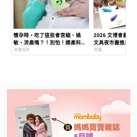
懷孕時，吃了這些會宮縮、過
2026 文博會最
敏、流產嗎？！別怕！婦產科醫
文具夜市搬進來啦
師來解答
香菜、麻油變成香味
孕產百科
兒童
台味香氣寫進筆尖