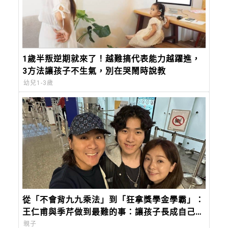
1歲半叛逆期就來了！越難搞代表能力越躍進，
3方法讓孩子不生氣，別在哭鬧時說教
幼兒1-3歲
從「不會背九九乘法」到「狂拿獎學金學霸」：
王仁甫與季芹做到最難的事：讓孩子長成自己的
樣子
親子