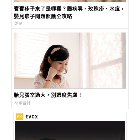
寶寶疹子來了是哪種？腸病毒、玫瑰疹、水痘，
嬰兒疹子問題照護全攻略
嬰兒
胎兒腦室過大，別過度焦慮！
孕產百科
EVOX
PR