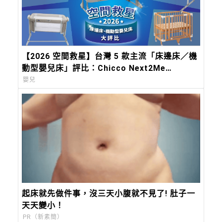
【2026 空間救星】台灣 5 款主流「床邊床／機
動型嬰兒床」評比：Chicco Next2Me
Forever，都會育兒的終極解方
嬰兒
起床就先做件事，沒三天小腹就不見了! 肚子一
天天變小！
PR（新素簡）