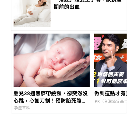
期前的出血
胎兒38週無臍帶繞頸，卻突然沒
做到這點才有資格
心跳，心如刀割！預防胎死腹中
PR（台灣癌症基金會）
注意胎兒6徵兆、母體5狀況
孕產百科