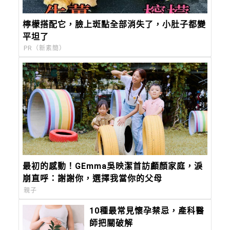
檸檬搭配它，臉上斑點全部消失了，小肚子都變
平坦了
PR（新素簡）
最初的感動！GEmma吳映潔首訪顱顏家庭，淚
崩直呼：謝謝你，選擇我當你的父母
親子
10種最常見懷孕禁忌，產科醫
師把關破解