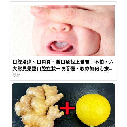
口腔潰瘍、口角炎、鵝口瘡找上寶寶！不怕，六
大常見兒童口腔症狀一次看懂，教你如何治療及
照護！
嬰兒