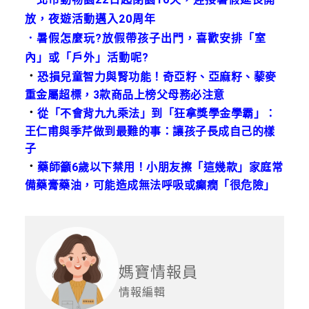
放，夜遊活動邁入20周年
．
暑假怎麼玩?放假帶孩子出門，喜歡安排「室
內」或「戶外」活動呢?
．
恐損兒童智力與腎功能！奇亞籽、亞麻籽、藜麥
重金屬超標，3款商品上榜父母務必注意
．
從「不會背九九乘法」到「狂拿獎學金學霸」：
王仁甫與季芹做到最難的事：讓孩子長成自己的樣
子
．
藥師籲6歲以下禁用！小朋友擦「這幾款」家庭常
備藥膏藥油，可能造成無法呼吸或癲癇「很危險」
媽寶情報員
情報編輯