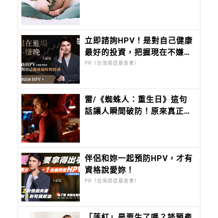
立即諮詢HPV！是對自己健康
最好的投資，把握現在不嫌
晚！
PR（台灣癌症基金會）
雷/《蜘蛛人：重生日》這句
話讓人瞬間破防！原來真正無
堅不摧的，是曾被深愛過的孩
子
伴侶和妳一起預防HPV，才有
資格說愛妳！
PR（台灣癌症基金會）
「落紅」是要生了嗎？談預產