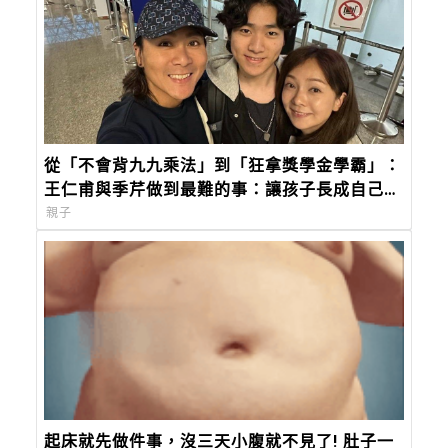
從「不會背九九乘法」到「狂拿獎學金學霸」：
王仁甫與季芹做到最難的事：讓孩子長成自己的
樣子
親子
起床就先做件事，沒三天小腹就不見了! 肚子一