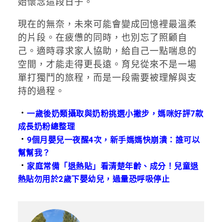
始懷念這段日子。
現在的無奈，未來可能會變成回憶裡最溫柔
的片段。在疲憊的同時，也別忘了照顧自
己。適時尋求家人協助，給自己一點喘息的
空間，才能走得更長遠。育兒從來不是一場
單打獨鬥的旅程，而是一段需要被理解與支
持的過程。
．
一歲後奶類攝取與奶粉挑選小撇步，媽咪好評7款
成長奶粉總整理
．
9個月嬰兒一夜醒4次，新手媽媽快崩潰：誰可以
幫幫我？
．
家庭常備「退熱貼」看清楚年齡、成分！兒童退
熱貼勿用於2歲下嬰幼兒，過量恐呼吸停止