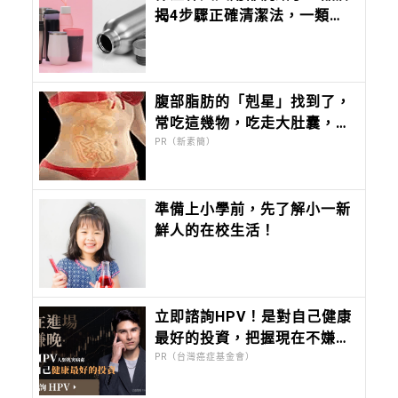
揭4步驟正確清潔法，一類刷
具、漂白劑千萬別用
腹部脂肪的「剋星」找到了，
常吃這幾物，吃走大肚囊，瘦
出小蠻腰
PR（新素簡）
準備上小學前，先了解小一新
鮮人的在校生活！
立即諮詢HPV！是對自己健康
最好的投資，把握現在不嫌
晚！
PR（台灣癌症基金會）