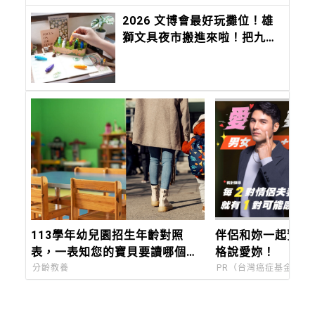
2026 文博會最好玩攤位！雄
獅文具夜市搬進來啦！把九層
塔、香菜、麻油變成香味筆 ，
12 種台味香氣寫進筆尖
113學年幼兒園招生年齡對照
伴侶和妳一起預防
表，一表知您的寶貝要讀哪個班
格說愛妳！
別
分齡教養
PR（台灣癌症基金會）