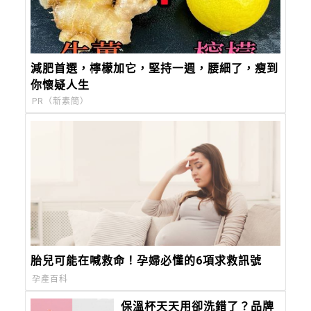
減肥首選，檸檬加它，堅持一週，腰細了，瘦到
你懷疑人生
PR（新素簡）
胎兒可能在喊救命！孕婦必懂的6項求救訊號
孕產百科
保溫杯天天用卻洗錯了？品牌