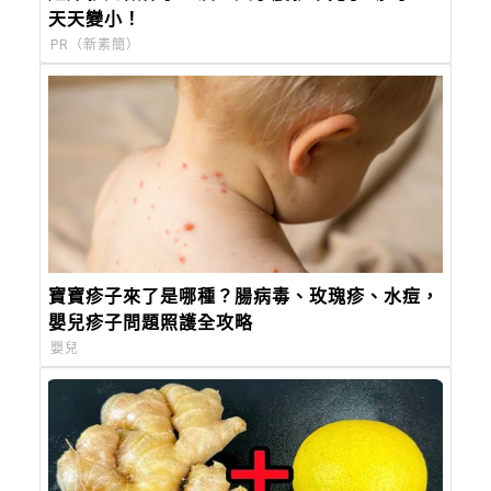
天天變小！
PR（新素簡）
寶寶疹子來了是哪種？腸病毒、玫瑰疹、水痘，
嬰兒疹子問題照護全攻略
嬰兒