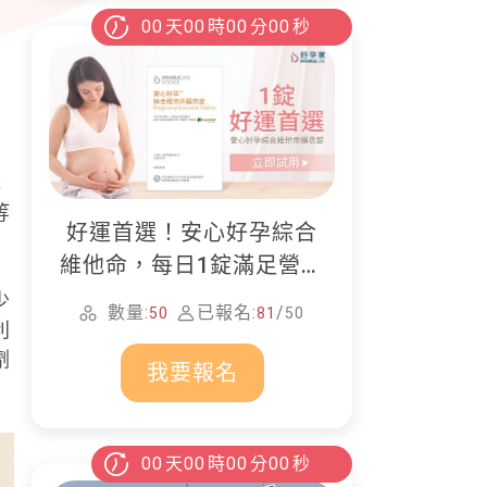
00
天
00
時
00
分
00
秒
成
等
好運首選！安心好孕綜合
維他命，每日1錠滿足營養
所需
少
數量:
已報名:
/
50
81
50
利
劑
我要報名
00
天
00
時
00
分
00
秒