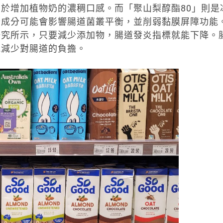
於增加植物奶的濃稠口感。而「聚山梨醇酯80」則是
些成分可能會影響腸道菌叢平衡，並削弱黏膜屏障功能
研究所示，只要減少添加物，腸道發炎指標就能下降。
能減少對腸道的負擔。