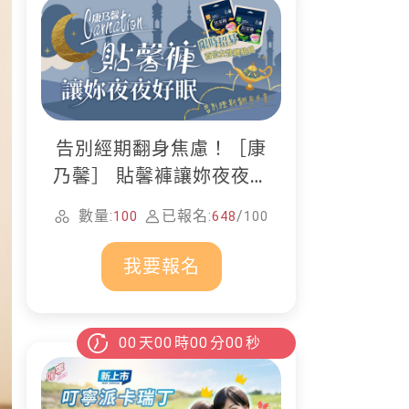
告別經期翻身焦慮！［康
乃馨］ 貼馨褲讓妳夜夜好
眠
數量:
已報名:
/
100
648
100
我要報名
00
天
00
時
00
分
00
秒