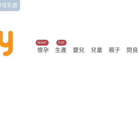
國際母乳週
New!
hot
懷孕
生產
嬰兒
兒童
親子
問