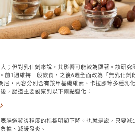
不大；但對乳化劑來說，其影響可能較為顯著。該研究
驗。前1週維持一般飲食，之後6週全面改為「無乳化劑
朗尼，內容分別含有羧甲基纖維素、卡拉膠等多種乳
劑後，腸道主要觀察到以下兩點變化：
少
代表腸道發炎程度的指標明顯下降。也就是說，只要減
道負擔、減緩發炎。