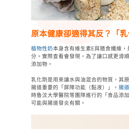
原本健康卻適得其反？「乳
植物性奶
本身含有維生素E與膳食纖維，
分。實際查看會發現，為了讓口感更滑
添加物。
乳化劑是用來讓水與油混合的物質，其
腸道重要的「屏障功能（黏液）」，
腸
時魯汶大學醫院等團隊進行的「食品添
可能與腸道發炎有關。