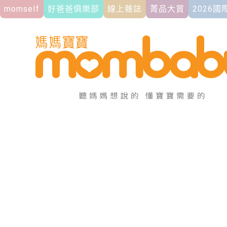
momself
好爸爸俱樂部
線上雜誌
菁品大賞
2026