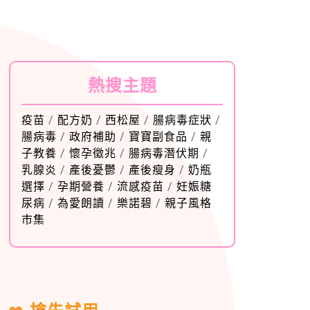
熱搜主題
疫苗
/
配方奶
/
西松屋
/
腸病毒症狀
/
腸病毒
/
政府補助
/
寶寶副食品
/
親
子教養
/
懷孕徵兆
/
腸病毒潛伏期
/
乳腺炎
/
產後憂鬱
/
產後瘦身
/
奶瓶
選擇
/
孕期營養
/
流感疫苗
/
妊娠糖
尿病
/
為愛朗讀
/
樂諾碧
/
親子風格
市集