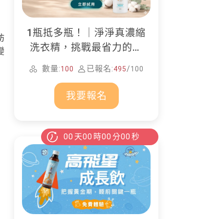
1瓶抵多瓶！｜淨淨真濃縮
肪
洗衣精，挑戰最省力的居
變
家清潔
數量:
已報名:
/
100
495
100
我要報名
00
天
00
時
00
分
00
秒