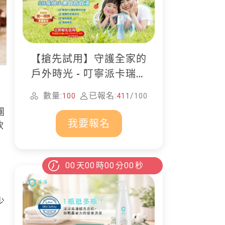
【搶先試用】守護全家的
戶外時光 - 叮寧派卡瑞丁
防蚊液
數量:
已報名:
/
100
411
100
團
我要報名
飲
化
00
天
00
時
00
分
00
秒
少