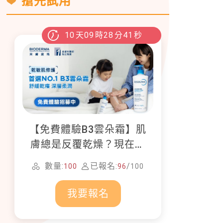
搶先試用
10
天
09
時
28
分
40
秒
【免費體驗B3雲朵霜】肌
膚總是反覆乾燥？現在就
加入貝膚黛瑪修護體驗計
數量:
已報名:
/
100
96
100
畫！
我要報名