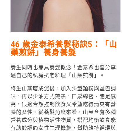
46 歲金泰希養髮秘訣5：「山
藥煎餅」養身養髮
養生同時也兼具養髮概念！金泰希也曾分享
過自己的私房抗老料理「山藥煎餅」。
將生山藥磨成泥後，加入少量麵粉與鹽巴調
味，再以少油方式煎熟，口感綿密、飽足感
高，很適合想控制飲食又希望吃得清爽有營
養的女性。從養髮角度來看，山藥含有多種
營養成分與植物活性物質，搭配均衡飲食能
有助於調節女性生理機能，幫助維持循環與