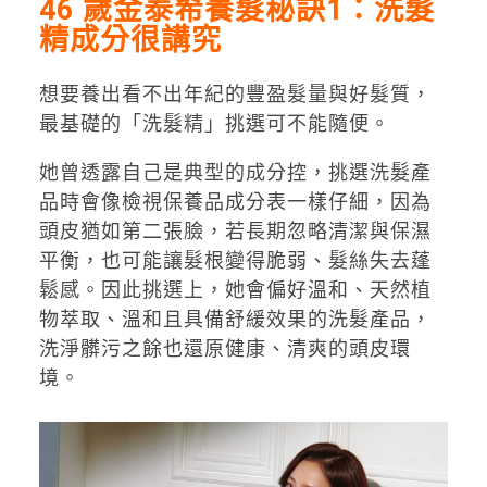
46 歲金泰希養髮秘訣1：洗髮
精成分很講究
想要養出看不出年紀的豐盈髮量與好髮質，
最基礎的「洗髮精」挑選可不能隨便。
她曾透露自己是典型的成分控，挑選洗髮產
品時會像檢視保養品成分表一樣仔細，因為
頭皮猶如第二張臉，若長期忽略清潔與保濕
平衡，也可能讓髮根變得脆弱、髮絲失去蓬
鬆感。因此挑選上，她會偏好溫和、天然植
物萃取、溫和且具備舒緩效果的洗髮產品，
洗淨髒污之餘也還原健康、清爽的頭皮環
境。