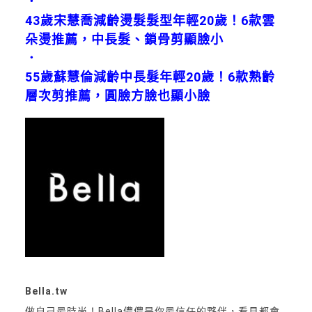
．
43歲宋慧喬減齡燙髮髮型年輕20歲！6款雲
朵燙推薦，中長髮、鎖骨剪顯臉小
．
55歲蘇慧倫減齡中長髮年輕20歲！6款熟齡
層次剪推薦，圓臉方臉也顯小臉
Bella.tw
做自己最時尚！Bella儂儂是你最信任的夥伴，看見都會