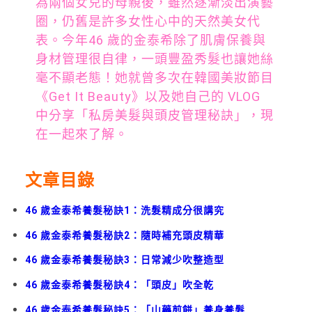
為兩個女兒的母親後，雖然逐漸淡出演藝
圈，仍舊是許多女性心中的天然美女代
表。今年46 歲的金泰希除了肌膚保養與
身材管理很自律，一頭豐盈秀髮也讓她絲
毫不顯老態！她就曾多次在韓國美妝節目
《Get It Beauty》以及她自己的 VLOG
中分享「私房美髮與頭皮管理秘訣」，現
在一起來了解。
文章目錄
46 歲金泰希養髮秘訣1：洗髮精成分很講究
46 歲金泰希養髮秘訣2：隨時補充頭皮精華
46 歲金泰希養髮秘訣3：日常減少吹整造型
46 歲金泰希養髮秘訣4：「頭皮」吹全乾
46 歲金泰希養髮秘訣5：「山藥煎餅」養身養髮