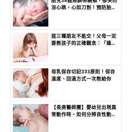
胎兒38週無臍帶繞頸，卻突然
沒心跳，心如刀割！預防胎死
腹中注意胎兒6徵兆、母體5狀
況
這三種朋友不能交！父母一定
要教孩子的正確觀念：「遠離
霸凌」從交朋友開始
母乳保存切記333原則！保存
溫度、回溫方式一次教給你
【長庚醫師團】嬰幼兒出現異
常動作時，如何分辨良性動作
與嚴重癲癇？