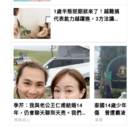
1歲半叛逆期就來了！越難搞
代表能力越躍進，3方法讓孩
子不生氣，別在哭鬧時說教
季芹：我與老公王仁甫結婚14
泰國14歲少年校園
年，仍會聊天聊到天亮。我們是
傷 曾遭霸凌、案
夫妻，更是一輩子的「芹仁」。
所，悲劇背後誰看
媽媽談心
專欄
號？