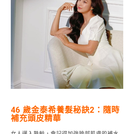
46 歲金泰希養髮秘訣2：隨時
補充頭皮精華
女人邁入熟齡，會記得加強臉部肌膚的補水