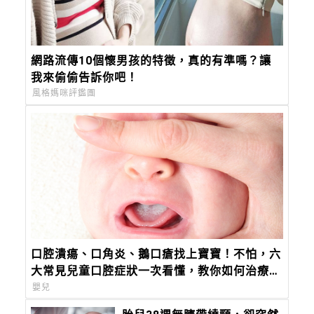
網路流傳10個懷男孩的特徵，真的有準嗎？讓
我來偷偷告訴你吧！
風格媽咪評鑑團
口腔潰瘍、口角炎、鵝口瘡找上寶寶！不怕，六
大常見兒童口腔症狀一次看懂，教你如何治療及
照護！
嬰兒