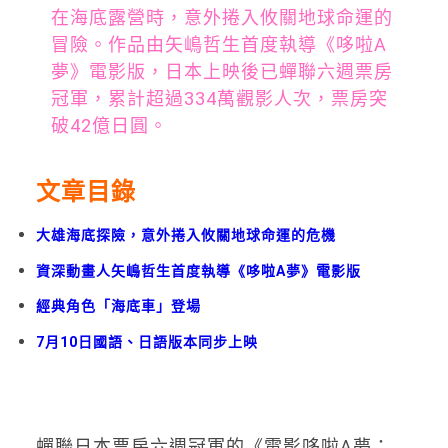
在海底露營時，意外捲入攸關地球命運的
冒險。作品由矢嶋哲生首度執導《哆啦A
夢》電影版，日本上映後已蟬聯六週票房
冠軍，累計超過334萬觀影人次，票房突
破42億日圓。
文章目錄
大雄海底探險，意外捲入攸關地球命運的危機
資深動畫人矢嶋哲生首度執導《哆啦A夢》電影版
經典角色「海底車」登場
7月10日國語、日語版本同步上映
蟬聯日本票房六週冠軍的《電影哆啦A夢：