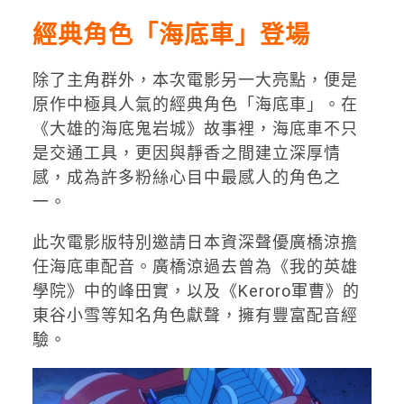
經典角色「海底車」登場
除了主角群外，本次電影另一大亮點，便是
原作中極具人氣的經典角色「海底車」。在
《大雄的海底鬼岩城》故事裡，海底車不只
是交通工具，更因與靜香之間建立深厚情
感，成為許多粉絲心目中最感人的角色之
一。
此次電影版特別邀請日本資深聲優
廣橋涼
擔
任海底車配音。廣橋涼過去曾為《
我的英雄
學院
》中的峰田實，以及《
Keroro軍曹
》的
東谷小雪等知名角色獻聲，擁有豐富配音經
驗。