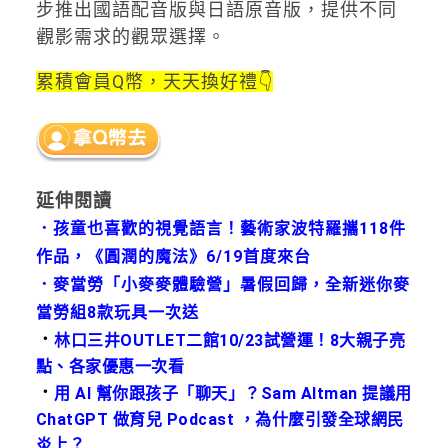
步推出國語配音版與日語原音版，提供不同
觀影需求的觀眾選擇。
累積會員Q幣，天天換好禮👇
延伸閱讀
．
孩童也喜歡的視覺語言！藝術家波特羅攜118件
作品，《圓潤的魔法》6/19首度來台
．
麥當勞「小麥麥體驗營」暑假回歸，全新迷你麥
當勞組8款玩具一次送
．
林口三井OUTLET二館10/23試營運！8大親子亮
點、各家優惠一次看
．
用 AI 幫你跟孩子「聊天」？Sam Altman 提議用
ChatGPT 做育兒 Podcast ，為什麼引發全球網民
炎上？