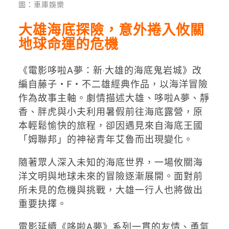
圖：車庫娛樂
大雄海底探險，意外捲入攸關
地球命運的危機
《電影哆啦A夢：新‧大雄的海底鬼岩城》改
編自藤子・F・不二雄經典作品，以海洋冒險
作為故事主軸。劇情描述大雄、哆啦A夢、靜
香、胖虎與小夫利用暑假前往海底露營，原
本輕鬆愉快的旅程，卻因遇見來自海底王國
「姆聯邦」的神祕青年艾魯而出現變化。
隨著眾人深入未知的海底世界，一場攸關海
洋文明與地球未來的冒險逐漸展開。面對前
所未見的危機與挑戰，大雄一行人也將做出
重要抉擇。
電影延續《哆啦A夢》系列一貫的友情、勇氣