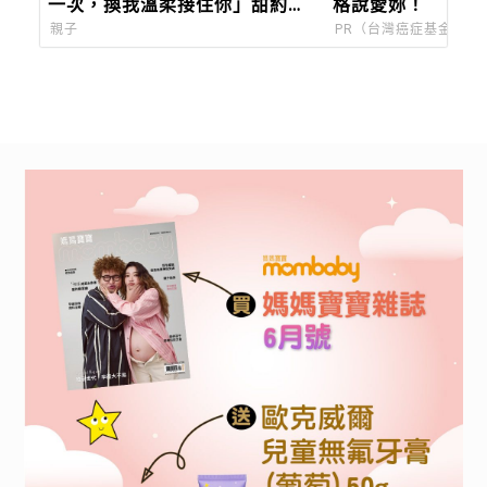
一次，換我溫柔接住你」甜約翰
格說愛妳！
Sweet john主唱浚瑋：Pixsee
親子
PR（台灣癌症基金會）
陪我築起兒子的移動城堡