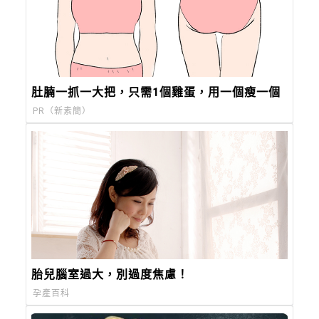
肚腩一抓一大把，只需1個雞蛋，用一個瘦一個
PR（新素簡）
胎兒腦室過大，別過度焦慮！
孕產百科