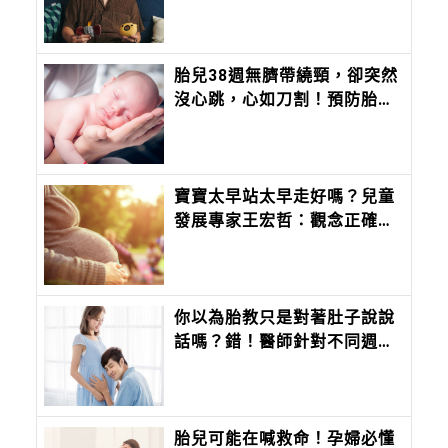
約翰 Sweet john主唱浚瑋：
Pixsee 陪我築起兒子的移動
城堡
胎兒38週無臍帶繞頸，卻突然
沒心跳，心如刀割！預防胎死
腹中注意胎兒6徵兆、母體5狀
況
寶寶太早站太早走好嗎？兒童
發展專家王宏哲：觀念正確才
重要
你以為胎教只是對著肚子說說
話嗎？錯！醫師針對不同週數
的胎兒，給出不同的胎教，顛
覆你對胎教的觀念
胎兒可能在喊救命！孕婦必懂