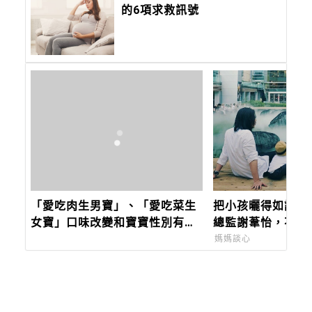
的6項求救訊號
「愛吃肉生男寶」、「愛吃菜生
把小孩曬得如詩一般
女寶」口味改變和寶寶性別有
總監謝葦怡，不只
關？｜Mombaby 媽媽寶寶懷孕
穿衣服的女人，連
媽媽談心
生活網
得超有靈氣