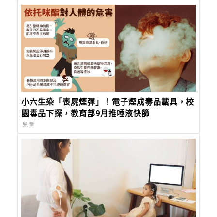
小六生染「喪屍煙彈」！電子煙成毒品載具，校
園毒品下探，教育部9月推唾液快篩
兒童