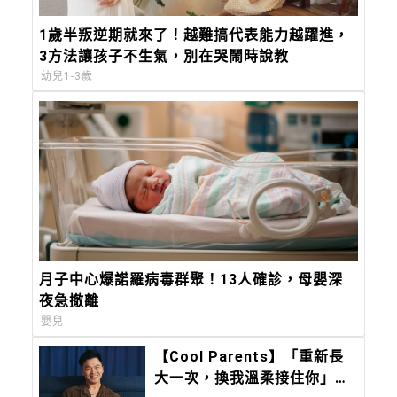
1歲半叛逆期就來了！越難搞代表能力越躍進，
3方法讓孩子不生氣，別在哭鬧時說教
幼兒1-3歲
月子中心爆諾羅病毒群聚！13人確診，母嬰深
夜急撤離
嬰兒
【Cool Parents】「重新長
大一次，換我溫柔接住你」甜