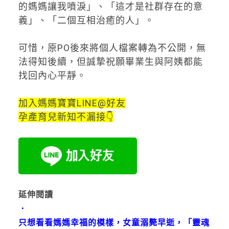
的媽媽讓我噴淚」、「這才是社群存在的意
義」、「二個互相治癒的人」。
可惜，原PO後來將個人檔案轉為不公開，無
法得知後續，但誠摯祝願畢業生與阿姨都能
找回內心平靜。
加入媽媽寶寶LINE@好友
孕產育兒新知不漏接👇
延伸閱讀
．
只想看看媽媽幸福的模樣，女童溺斃早逝，「靈魂