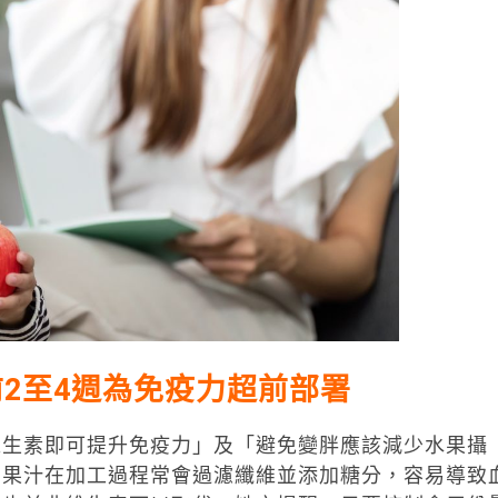
前2至4週為免疫力超前部署
維生素即可提升免疫力」及「避免變胖應該減少水果攝
售果汁在加工過程常會過濾纖維並添加糖分，容易導致