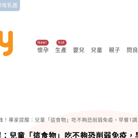
國際母乳週
New!
hot
懷孕
生產
嬰兒
兒童
親子
問
！專家提醒：兒童「這食物」吃不夠恐削弱免疫，早餐1調整補營養
醒：兒童「這食物」吃不夠恐削弱免疫，