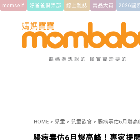
momself
好爸爸俱樂部
線上雜誌
菁品大賞
2026
HOME
>
兒童
>
兒童飲食
>
腸病毒估6月爆高峰
腸病毒估6月爆高峰！專家提