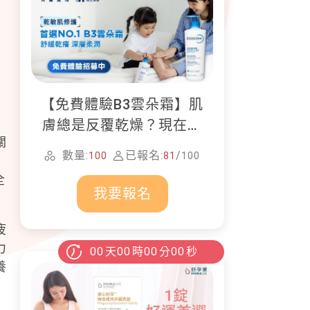
【免費體驗B3雲朵霜】肌
膚總是反覆乾燥？現在就
關
加入貝膚黛瑪修護體驗計
數量:
已報名:
/
100
81
100
畫！
全
我要報名
疲
力
00
天
00
時
00
分
00
秒
養