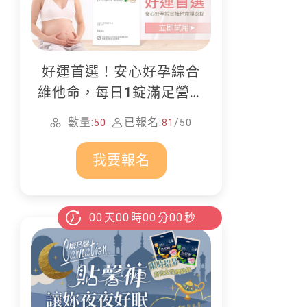
好運首選！安心好孕綜合
維他命，每日1錠滿足營養
所需
數量:
已報名:
/
50
81
50
我要報名
00
天
00
時
00
分
00
秒