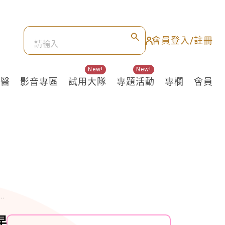
會員登入/註冊
New!
New!
良醫
影音專區
試用大隊
專題活動
專欄
會員
早