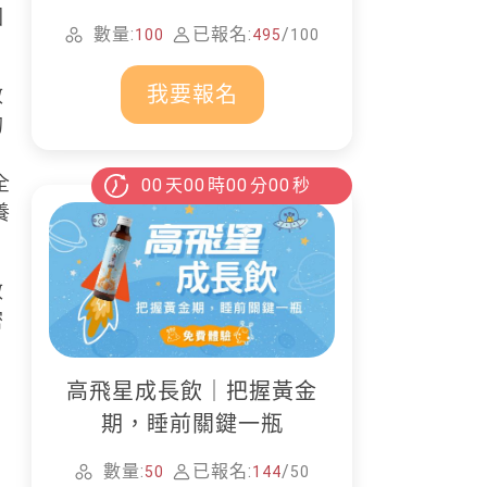
困
家清潔
數量:
已報名:
/
100
495
100
我要報名
效
的
，
全
00
天
00
時
00
分
00
秒
養
效
密
高飛星成長飲｜把握黃金
期，睡前關鍵一瓶
數量:
已報名:
/
50
144
50