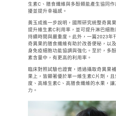
生素C、膳食纖維與多酚類能產生協同作
擾並提升幸福感。
黃玉成進一步說明，國際研究統整奇異果
提升維生素C利用率，並可提升淋巴細胞
持續時間與嚴重度。此外，一篇2023年刊登於《F
奇異果的膳食纖維有助於改善便秘，以
身免疫細胞功能協調與強化。至於，多
素含量中，有更高的利用率。
臨床對照試驗也證實，透過攝取奇異果補
果上，皆顯著優於單一維生素C片劑，且
度、高維生素C、高膳食纖維的水果，讓
力。