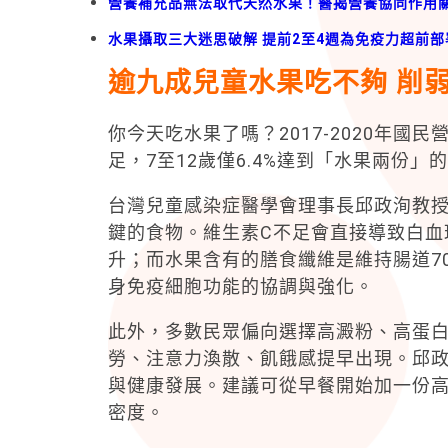
營養補充品無法取代天然水果！醫揭營養協同作用
水果攝取三大迷思破解 提前2至4週為免疫力超前部
逾九成兒童水果吃不夠 削
你今天吃水果了嗎？2017-2020年
足，7至12歲僅6.4%達到「水果兩份」
台灣兒童感染症醫學會理事長邱政洵教
鍵的食物。維生素C不足會直接導致白血
升；而水果含有的膳食纖維是維持腸道7
身免疫細胞功能的協調與強化。
此外，多數民眾偏向選擇高澱粉、高蛋
勞、注意力渙散、飢餓感提早出現。邱
與健康發展。建議可從早餐開始加一份
密度。