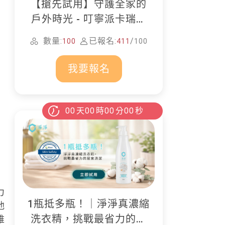
【搶先試用】守護全家的
戶外時光 - 叮寧派卡瑞丁
防蚊液
數量:
已報名:
/
100
411
100
我要報名
00
天
00
時
00
分
00
秒
力
1瓶抵多瓶！｜淨淨真濃縮
他
洗衣精，挑戰最省力的居
維