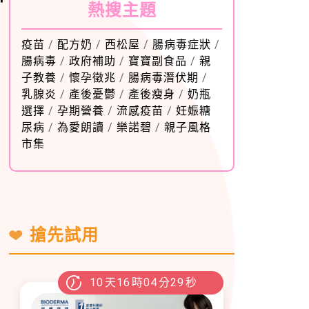
熱搜主題
疫苗
/
配方奶
/
西松屋
/
腸病毒症狀
/
腸病毒
/
政府補助
/
寶寶副食品
/
親
子教養
/
懷孕徵兆
/
腸病毒潛伏期
/
乳腺炎
/
產後憂鬱
/
產後瘦身
/
奶瓶
選擇
/
孕期營養
/
流感疫苗
/
妊娠糖
尿病
/
為愛朗讀
/
樂諾碧
/
親子風格
市集
搶先試用
10
天
16
時
04
分
27
秒