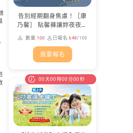
膳
告別經期翻身焦慮！［康
最
乃馨］ 貼馨褲讓妳夜夜好
眠
數量:
已報名:
/
100
648
100
、
我要報名
芭
00
天
00
時
00
分
00
秒
啟