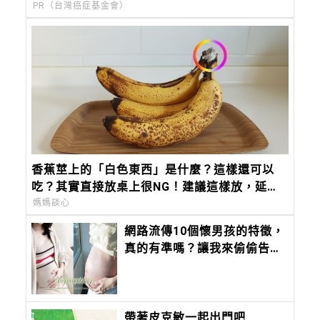
PR（台灣癌症基金會）
香蕉莖上的「白色東西」是什麼？這樣還可以
吃？其實直接放桌上很NG！建議這樣放，延長
保存期限！
媽媽談心
網路流傳10個懷男孩的特徵，
真的有準嗎？讓我來偷偷告訴
你吧！
帶著皮克敏一起出門吧