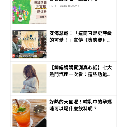
PR（Pikmin Bloom）
安海瑟威：「這簡直是史詩級
的可愛！」宣傳《奧德賽》收
到這份針織寶寶禮物籃，讓她
感動到哭
【總編媽媽實測真心話】七大
熱門汽座一次看：這些功能我
真的是當媽媽後才懂……
好熱的天氣喔！哺乳中的孕媽
咪可以喝什麼飲料呢？