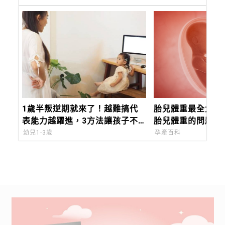
1歲半叛逆期就來了！越難搞代
胎兒體重最全大補
表能力越躍進，3方法讓孩子不
胎兒體重的問題與
生氣，別在哭鬧時說教
解報你知
幼兒1-3歲
孕產百科