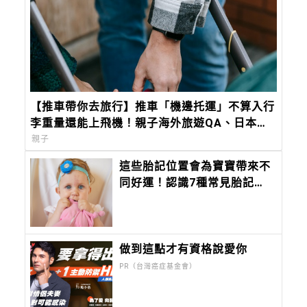
【推車帶你去旅行】推車「機邊托運」不算入行
李重量還能上飛機！親子海外旅遊QA、日本電
車交通要點整理
親子
這些胎記位置會為寶寶帶來不
同好運！認識7種常見胎記：
有些會自然消失，有些可能產
生併發症
做到這點才有資格說愛你
PR（台灣癌症基金會）