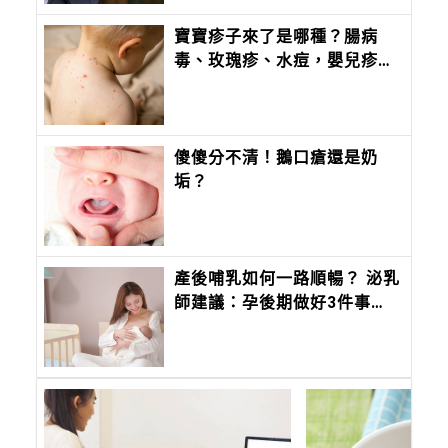
寶寶疹子來了是哪種？腸病
毒、玫瑰疹、水痘，嬰兒疹子
問題照護全攻略
傻傻分不清！鵝口瘡還是奶
垢？
產後哺乳如何一路順暢？ 泌乳
師建議：孕後期做好3件事，
哺乳更安心！