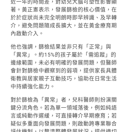
近一年的時間差，對幼兒大腦可塑性影響顯
著。黃正憲表示，發展篩檢的核心價值，在
於於症狀尚未完全明朗時即早辨識、及早轉
介，避免問題隨成長擴大，並在黃金療育期
內啟動介入。
他也強調，篩檢結果並非只有「正常」與
「異常」。約15%的孩子屬於「需追蹤」的
邊緣範圍，未必有明確的發展問題，但醫師
會針對篩檢中觀察到的弱項，提供家長具體
衛教與居家親子互動技巧，協助在日常生活
中持續強化能力。
對於篩檢為「異常」者，兒科醫師則扮演關
鍵分流角色。若為單一領域落後，例如純語
言或純動作遲緩，可直接轉介早期療育；若
疑似多重面向發展問題，則啟動跨專業聯合
評估機制，以釐清整體發展狀況，提供適切