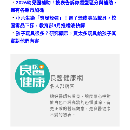
．
2026幼兒園補助！按表告訴你類型區分與補助，
還有各縣市加碼
．
小六生染「喪屍煙彈」！電子煙成毒品載具，校
園毒品下探，教育部9月推唾液快篩
．
孩子玩具很多？研究顯示，買太多玩具給孩子其
實對他們有害
良醫健康網
名人部落客
讓好醫師被看見，讓民眾心裡對
於白色巨塔高牆的恐懼減除，有
更正確的醫病觀念，是良醫健康
不變的初衷。