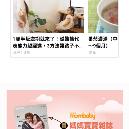
1歲半叛逆期就來了！越難搞代
番茄濃湯（中期離
表能力越躍進，3方法讓孩子不
～9個月）
生氣，別在哭鬧時說教
幼兒1-3歲
嬰兒