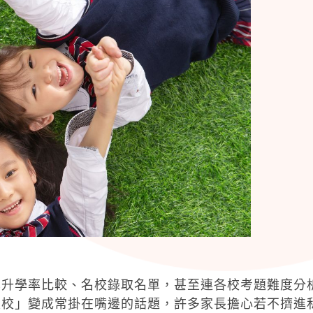
享升學率比較、名校錄取名單，甚至連各校考題難度分
私校」變成常掛在嘴邊的話題，許多家長擔心若不擠進