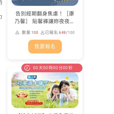
的
告別經期翻身焦慮！［康
力
乃馨］ 貼馨褲讓妳夜夜好
眠
數量:
已報名:
/
100
648
100
我要報名
00
天
00
時
00
分
00
秒