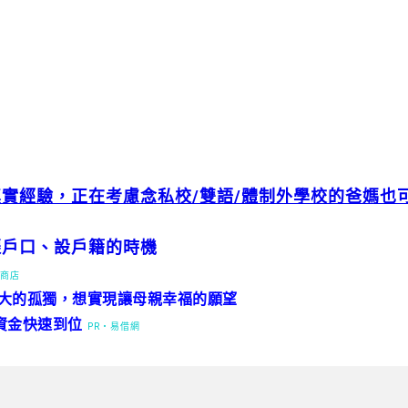
實經驗，正在考慮念私校/雙語/體制外學校的爸媽也
遷戶口、設戶籍的時機
路商店
巨大的孤獨，想實現讓母親幸福的願望
資金快速到位
PR・易借網