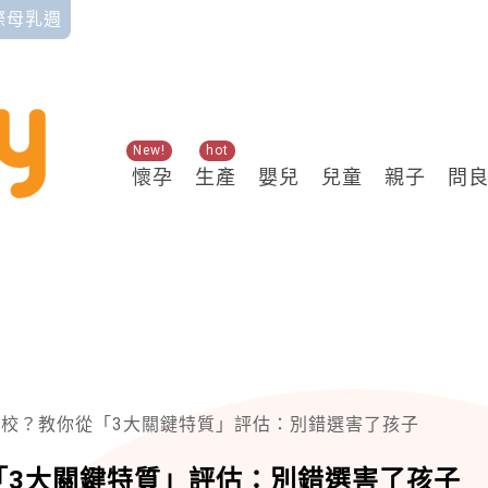
國際母乳週
New!
hot
懷孕
生產
嬰兒
兒童
親子
問
校？教你從「3大關鍵特質」評估：別錯選害了孩子
「3大關鍵特質」評估：別錯選害了孩子