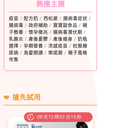
熱搜主題
疫苗
/
配方奶
/
西松屋
/
腸病毒症狀
/
腸病毒
/
政府補助
/
寶寶副食品
/
親
子教養
/
懷孕徵兆
/
腸病毒潛伏期
/
乳腺炎
/
產後憂鬱
/
產後瘦身
/
奶瓶
選擇
/
孕期營養
/
流感疫苗
/
妊娠糖
尿病
/
為愛朗讀
/
樂諾碧
/
親子風格
市集
搶先試用
08
天
12
時
53
分
14
秒