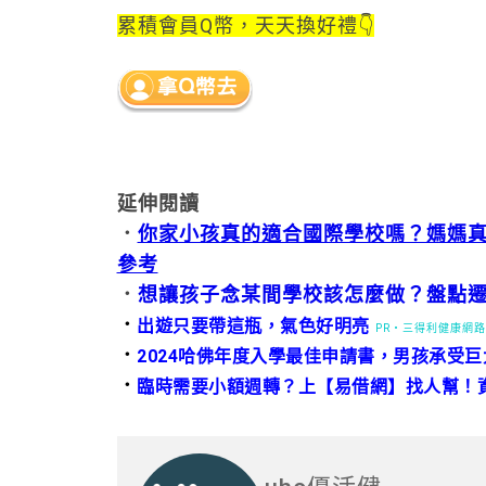
累積會員Q幣，天天換好禮👇
延伸閱讀
．
你家小孩真的適合國際學校嗎？媽媽真
參考
．
想讓孩子念某間學校該怎麼做？盤點
．
出遊只要帶這瓶，氣色好明亮
PR・三得利健康網
．
2024哈佛年度入學最佳申請書，男孩承受
．
臨時需要小額週轉？上【易借網】找人幫！