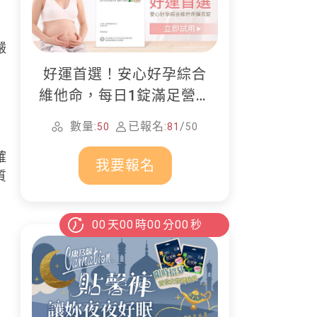
嚴
好運首選！安心好孕綜合
維他命，每日1錠滿足營養
所需
數量:
已報名:
/
50
81
50
確
我要報名
質
00
天
00
時
00
分
00
秒