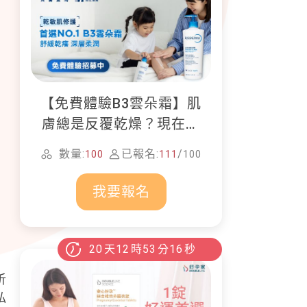
【免費體驗B3雲朵霜】肌
膚總是反覆乾燥？現在就
加入貝膚黛瑪修護體驗計
數量:
已報名:
/
100
111
100
畫！
我要報名
20
天
12
時
53
分
15
秒
析
私