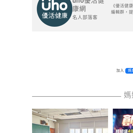
uho優活健
《優活健
康網
編輯群，
名人部落客
加入
媽
媽