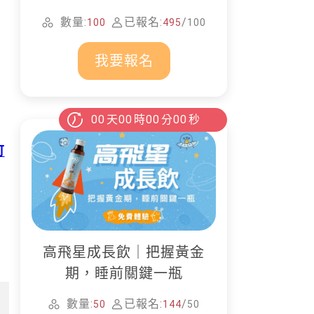
家清潔
數量:
已報名:
/
100
495
100
我要報名
00
天
00
時
00
分
00
秒
可
高飛星成長飲｜把握黃金
期，睡前關鍵一瓶
數量:
已報名:
/
50
144
50