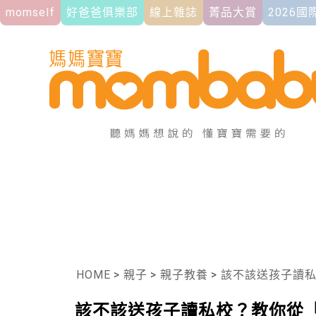
momself
好爸爸俱樂部
線上雜誌
菁品大賞
2026
HOME
>
親子
>
親子教養
>
該不該送孩子讀私
該不該送孩子讀私校？教你從