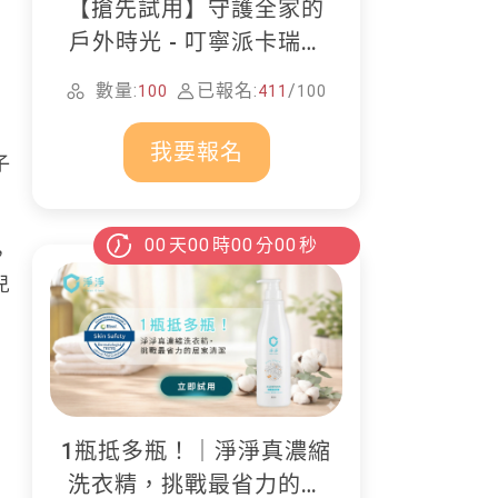
【搶先試用】守護全家的
戶外時光 - 叮寧派卡瑞丁
防蚊液
數量:
已報名:
/
100
411
100
我要報名
子
00
天
00
時
00
分
00
秒
，
兒
1瓶抵多瓶！｜淨淨真濃縮
洗衣精，挑戰最省力的居