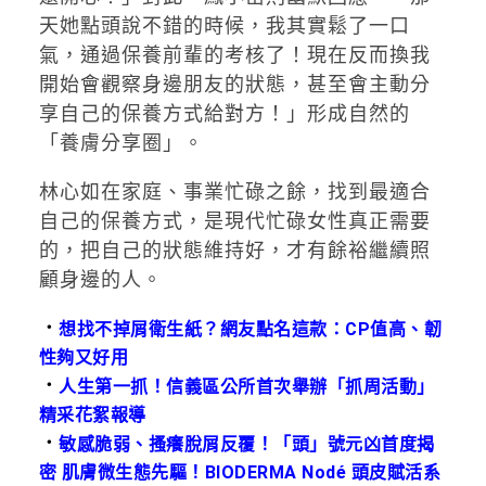
天她點頭說不錯的時候，我其實鬆了一口
氣，通過保養前輩的考核了！現在反而換我
開始會觀察身邊朋友的狀態，甚至會主動分
享自己的保養方式給對方！」形成自然的
「養膚分享圈」。
林心如在家庭、事業忙碌之餘，找到最適合
自己的保養方式，是現代忙碌女性真正需要
的，把自己的狀態維持好，才有餘裕繼續照
顧身邊的人。
．
想找不掉屑衛生紙？網友點名這款：CP值高、韌
性夠又好用
．
人生第一抓！信義區公所首次舉辦「抓周活動」
精采花絮報導
．
敏感脆弱、搔癢脫屑反覆！「頭」號元凶首度揭
密 肌膚微生態先驅！BIODERMA Nodé 頭皮賦活系