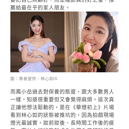
薦給最在乎的家人朋友。
圖：業者提供、林心如IG
而鳳小岳過去對保養的態度，跟大多數男人
一樣，知道很重要但又會覺得麻煩。這次真
正讓他想法鬆動的，是在《華燈初上》片場
看到林心如的狀態被推坑的，因為拍戲現場
燈光最誠實，妝前妝後、長時間工作後的疲