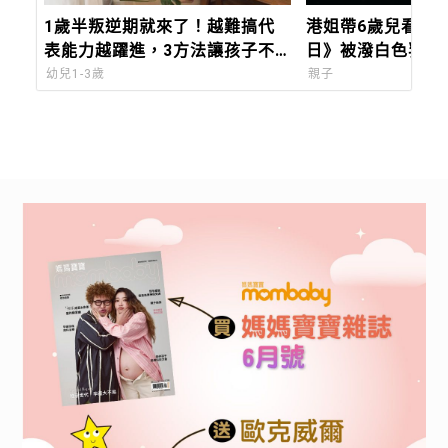
1歲半叛逆期就來了！越難搞代
港姐帶6歲兒看《
表能力越躍進，3方法讓孩子不
日》被潑白色乳狀
生氣，別在哭鬧時說教
在電影院失控，看
幼兒1-3歲
親子
「必做3件事與3評