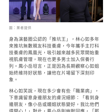
圖：業者提供
身為演藝圈公認的「推坑王」，林心如多年
來推坑無數親友科技養膚，今年攜手主打科
技養膚的鳳凰光，吸引越來越多民眾開始重
視肌膚管理，現在也更多男士加入保養行
列。鳳小岳坦言，正是因為長期觀察心如姐
始終維持好狀態，讓他在片場留下深刻印
象。
林心如笑說，現在多少會有些「職業病」，
下意識留意身邊朋友的膚況細節：「看到身
邊朋友，像小岳或媚姐狀態變好，我比他們
還開心！」對此，鳳小岳則幽默回應，「那