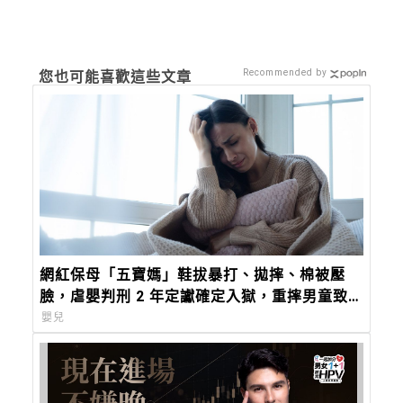
Recommended by
您也可能喜歡這些文章
網紅保母「五寶媽」鞋拔暴打、拋摔、棉被壓
臉，虐嬰判刑 2 年定讞確定入獄，重摔男童致
死案仍審理中
嬰兒