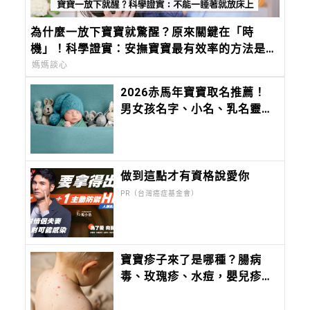
為什麼一放下寶寶就驚醒？原來關鍵在「時
機」！科學證實：安撫寶寶最有效率的方法是這
個
媽媽談心
2026赤馬年寶寶取名推薦！
男女孩名字、小名、乳名靈感
大全，切記不要「這六個」部
首
做到這點才有資格說愛你
PR（台灣癌症基金會）
寶寶疹子來了是哪種？腸病
毒、玫瑰疹、水痘，嬰兒疹子
問題照護全攻略