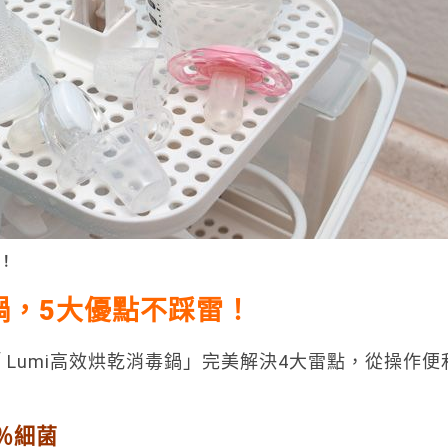
！
鍋，5大優點不踩雷！
 Lumi高效烘乾消毒鍋」完美解決4大雷點，從操作便
％細菌