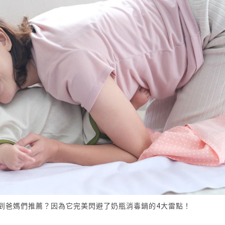
會受到爸媽們推薦？因為它完美閃避了奶瓶消毒鍋的4大雷點！