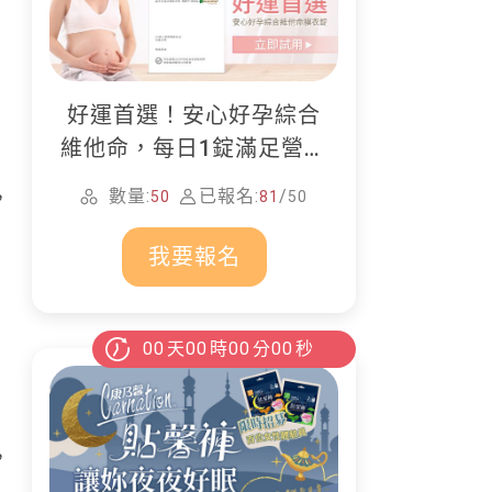
好運首選！安心好孕綜合
維他命，每日1錠滿足營養
所需
數量:
已報名:
/
，
50
81
50
我要報名
00
天
00
時
00
分
00
秒
，