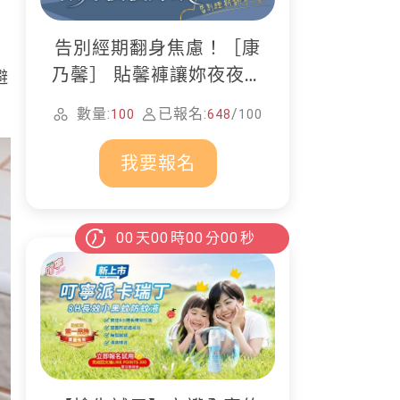
告別經期翻身焦慮！［康
乃馨］ 貼馨褲讓妳夜夜好
避
眠
數量:
已報名:
/
100
648
100
我要報名
00
天
00
時
00
分
00
秒