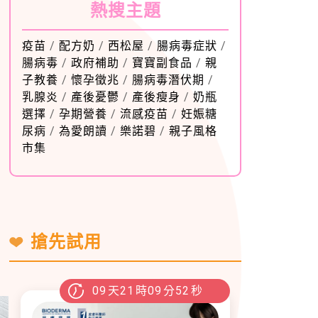
熱搜主題
疫苗
/
配方奶
/
西松屋
/
腸病毒症狀
/
腸病毒
/
政府補助
/
寶寶副食品
/
親
子教養
/
懷孕徵兆
/
腸病毒潛伏期
/
乳腺炎
/
產後憂鬱
/
產後瘦身
/
奶瓶
選擇
/
孕期營養
/
流感疫苗
/
妊娠糖
尿病
/
為愛朗讀
/
樂諾碧
/
親子風格
市集
搶先試用
09
天
21
時
09
分
51
秒