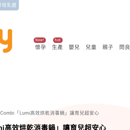
國際母乳週
New!
hot
懷孕
生產
嬰兒
兒童
親子
問
ombi「Lumi高效烘乾消毒鍋」讓育兒超安心
umi高效烘乾消毒鍋」讓育兒超安心