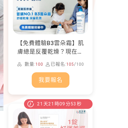
【免費體驗B3雲朵霜】肌
膚總是反覆乾燥？現在就
加入貝膚黛瑪修護體驗計
數量:
已報名:
/
100
105
100
畫！
我要報名
21
天
21
時
09
分
52
秒