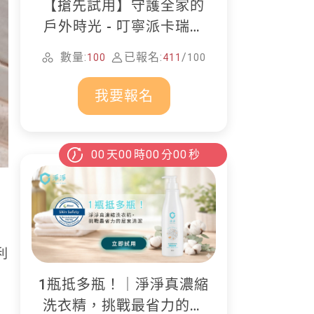
【搶先試用】守護全家的
戶外時光 - 叮寧派卡瑞丁
防蚊液
數量:
已報名:
/
100
411
100
我要報名
00
天
00
時
00
分
00
秒
利
1瓶抵多瓶！｜淨淨真濃縮
洗衣精，挑戰最省力的居