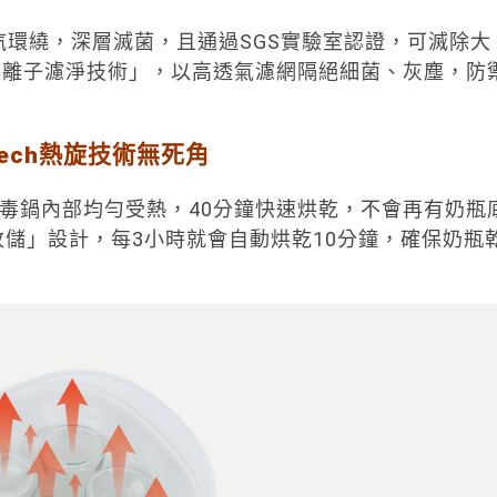
汽環繞，深層滅菌，且通過SGS實驗室認證，可滅除大
銀離子濾淨技術」，以高透氣濾網隔絕細菌、灰塵，防
ech熱旋技術無死角
瓶消毒鍋內部均勻受熱，40分鐘快速烘乾，不會再有奶瓶
收儲」設計，每3小時就會自動烘乾10分鐘，確保奶瓶