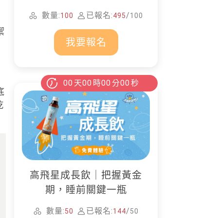
家清潔
數量:
已報名:
/
100
495
100
禦
我要報名
00
天
00
時
00
分
00
秒
底
乾
高飛星成長飲｜把握黃金
期，睡前關鍵一瓶
數量:
已報名:
/
50
144
50