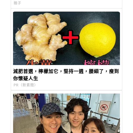
親子
減肥首選，檸檬加它，堅持一週，腰細了，瘦到
你懷疑人生
PR（新素簡）