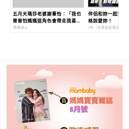
五月天瑪莎老婆謝葦怡：「我也
伴侶和妳一起預防
曾害怕媽媽這角色會帶走我喜歡
格說愛妳！
的自己，但不甘願，所以努力。
媽媽談心
PR（台灣癌症基金會）
生活一懶，就成了想念跟羨
慕。」