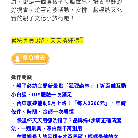
康，更是一個讓孩子接觸世界、培養視野的
好機會。趁著這波活動，安排一趟輕鬆又充
實的親子文化小旅行吧！
累積會員Q幣，天天換好禮👇
延伸閱讀
．
親子必訪宜蘭新景點「狐狸森林」！近距離互動
小白狐、DIY體驗一次滿足
．
台東旅遊補助5月上路！「每人2500元」，申請
條件、時間、金額一次
看懂
．
保溫杯天天用卻洗錯了？品牌揭4步驟正確清潔
法，一類刷具、漂白劑千萬別用
．
在愛裡長大的足球天才亞馬爾！媽媽是他的女