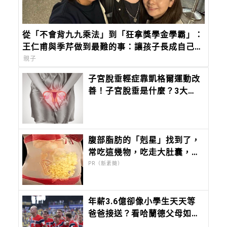
從「不會背九九乘法」到「狂拿獎學金學霸」：
王仁甫與季芹做到最難的事：讓孩子長成自己的
樣子
親子
子宮脫垂輕症靠凱格爾運動改
善！子宮脫垂是什麼？3大原
因、症狀、治療方式
腹部脂肪的「剋星」找到了，
常吃這幾物，吃走大肚囊，瘦
出小蠻腰
PR（新素簡）
年薪3.6億卻像小學生天天等
爸爸接送？看哈蘭德父母如何
用「農村式留白」養出世界第