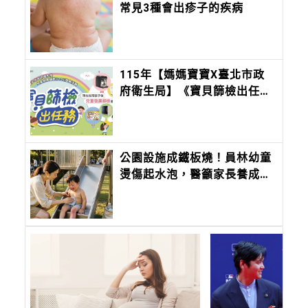
常見3種會出疹子的疾病
115年【媽媽寶寶X臺北市政
府衛生局】《寶貝篩檢出任
務》系列活動
公園設施成鐵板燒！員林幼童
燙傷起水泡，醫籲家長養成養
成「摸、看、避」3習慣