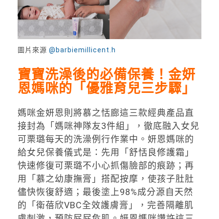
圖片來源
@barbiemillicent.h
寶寶洗澡後的必備保養！金妍
恩媽咪的「優雅育兒三步驟」
媽咪金妍恩則將慕之恬廊這三款經典產品直
接封為「媽咪神隊友3件組」，徹底融入女兒
可栗璐每天的洗澡例行作業中。妍恩媽咪的
給女兒保養儀式是：先用「舒恬良修護霜」
快速修復可栗璐不小心抓傷臉部的痕跡；再
用「慕之幼康撫膏」搭配按摩，使孩子肚肚
儘快恢復舒適；最後塗上98%成分源自天然
的「衛蓓欣VBC全效護膚膏」，完善隔離肌
膚刺激，預防屁屁危肌。妍恩媽咪讚許這三