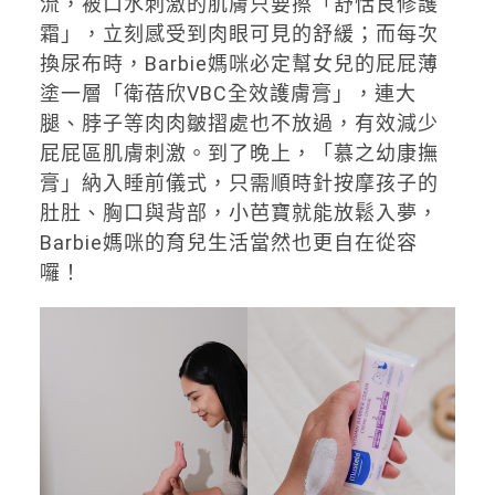
流，被口水刺激的肌膚只要擦「舒恬良修護
霜」，立刻感受到肉眼可見的舒緩；而每次
換尿布時，Barbie媽咪必定幫女兒的屁屁薄
塗一層「衛蓓欣VBC全效護膚膏」，連大
腿、脖子等肉肉皺摺處也不放過，有效減少
屁屁區肌膚刺激。到了晚上，「慕之幼康撫
膏」納入睡前儀式，只需順時針按摩孩子的
肚肚、胸口與背部，小芭寶就能放鬆入夢，
Barbie媽咪的育兒生活當然也更自在從容
囉！