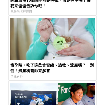
網路流傳10個懷男孩的特徵，真的有準嗎？讓
我來偷偷告訴你吧！
風格媽咪評鑑團
懷孕時，吃了這些會宮縮、過敏、流產嗎？！別
怕！婦產科醫師來解答
孕產百科