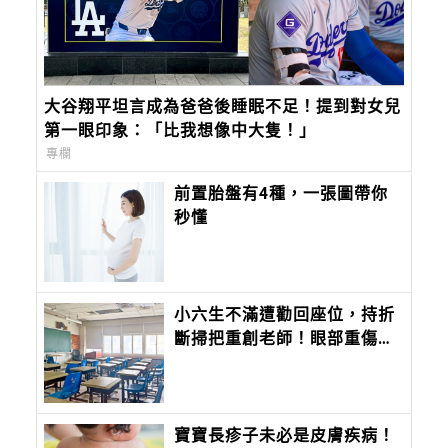
大谷翔平坦言成為爸爸後睡眠不足！提到對女兒
第一眼印象：「比我想像中大隻！」
專欄
前置胎盤有4種，一張圖帶你
秒懂
小六生不滿遭勸回座位，持折
斷掃把重創老師！眼部重傷恐
失明。教育局介入輔導
寶寶長疹子未必是皮膚疾病！