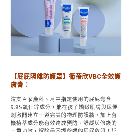
【屁屁隔離防護罩】衛蓓欣VBC
全效護
膚膏：
這支百家產科、月中指定使用的屁屁膏含
9.9%氧化鋅成分，能在孩子嬌嫩肌膚與尿便
刺激間建立一道完美的物理防護牆，加上有
機植萃成分能有效達成預防、舒緩與修護的
三重功效，解除最困擾爸媽的屁屁危肌！延