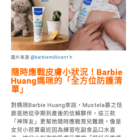
圖片來源
@barbiemillicent.h
隨時應戰皮膚小狀況！Barbie
Huang
媽咪的「全方位防護清
單」
對媽咪Barbie Huang來說，Mustela慕之恬
廊是她從孕期到產後的信賴夥伴，這三款
「神隊友」更幫她隨時應戰育兒難題。像是
女兒小芭寶最近因為練習吃副食品口水直