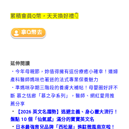
累積會員Q幣，
天天換好禮👇
延伸閱讀
．
今年母親節，妳值得擁有這份療癒小確幸！連婦
產科醫師媽咪也著迷的法式專業保養魅力
．
準媽咪孕期三階段的養膚大補帖！母嬰圈好評不
斷 慕之恬廊「慕之孕系列」，醫師、網紅愛用推
薦分享
．
【2026 英文名趨勢】逃避主義、身心靈大流行！
盤點 10 個「仙氣感」滿分的寶寶英文名
．
日本最強育兒品牌「西松屋」進駐微風南京啦！