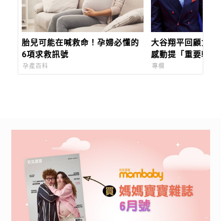
胎兒可能在喊救命！孕婦必懂的
大谷翔平回顧女兒
6項求救訊號
感動提「重要轉捩
常陪真美子追劇！
孕產百科
專欄