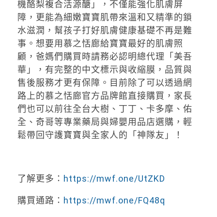
機酪梨複合活源醣」，不僅能強化肌膚屏
障，更能為細嫩寶寶肌帶來溫和又精準的鎖
水滋潤，幫孩子打好肌膚健康基礎不再是難
事。想要用慕之恬廊給寶寶最好的肌膚照
顧，爸媽們購買時請務必認明總代理「美吾
華」，有完整的中文標示與收縮膜，品質與
售後服務才更有保障。目前除了可以透過網
路上的慕之恬廊官方品牌館直接購買，家長
們也可以前往全台大樹、丁丁、卡多摩、佑
全、奇哥等專業藥局與婦嬰用品店選購，輕
鬆帶回守護寶寶與全家人的「神隊友」！
了解更多：
https://mwf.one/UtZKD
購買通路：
https://mwf.one/FQ48q