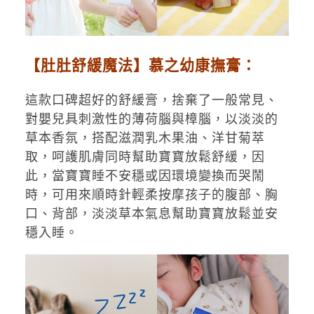
【肚肚舒緩魔法】慕之幼康撫膏：
這款口碑超好的舒緩膏，捨棄了一般常見、
對嬰兒具刺激性的薄荷腦與樟腦，以淡淡的
草本香氛，搭配滋潤乳木果油、洋甘菊萃
取，呵護肌膚同時幫助寶寶放鬆舒緩，因
此，當寶寶睡不安穩或因環境變換而哭鬧
時，可用來順時針輕柔按摩孩子的腹部、胸
口、背部，淡淡草本氣息幫助寶寶放鬆並安
穩入睡。