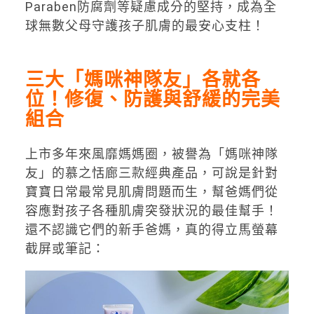
Paraben防腐劑等疑慮成分的堅持，成為全
球無數父母守護孩子肌膚的最安心支柱！
三大「媽咪神隊友」各就各
位！修復、防護與舒緩的完美
組合
上市多年來風靡媽媽圈，被譽為「媽咪神隊
友」的慕之恬廊三款經典產品，可說是針對
寶寶日常最常見肌膚問題而生，幫爸媽們從
容應對孩子各種肌膚突發狀況的最佳幫手！
還不認識它們的新手爸媽，真的得立馬螢幕
截屏或筆記：