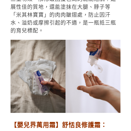
展性佳的質地，還能塗抹在大腿、脖子等
「米其林寶寶」的肉肉皺摺處，防止因汗
水、溢奶或摩擦引起的不適，是一瓶抵三瓶
的育兒標配。
【嬰兒界萬用霜】舒恬良修護霜：