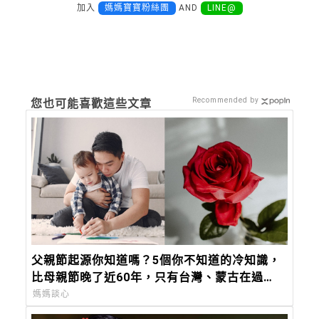
加入
媽媽寶寶粉絲團
AND
LINE@
Recommended by
您也可能喜歡這些文章
父親節起源你知道嗎？5個你不知道的冷知識，
比母親節晚了近60年，只有台灣、蒙古在過
「88 節」！
媽媽談心