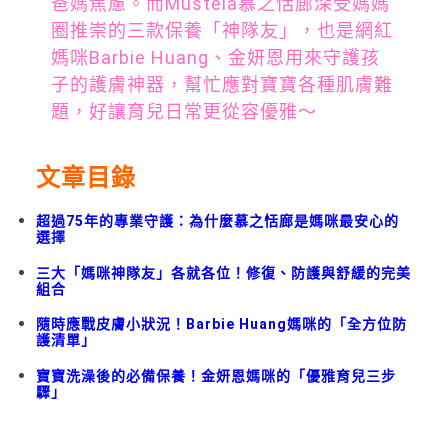
爸媽焦慮。而Mustela慕之恬廊深受媽媽
圈推崇的三款保養「神隊友」，也是網紅
媽咪Barbie Huang、金妍恩用來守護孩
子的護膚神器，幫忙應對寶寶各種肌膚難
題，好讓育兒日常更從容優雅～
文章目錄
超過75年的專業守護：為什麼慕之恬廊是媽咪最安心的
選擇
三大「媽咪神隊友」各就各位！修復、防護與舒緩的完美
組合
隨時應戰皮膚小狀況！Barbie Huang媽咪的「全方位防
護清單」
寶寶洗澡後的必備保養！金妍恩媽咪的「優雅育兒三步
驟」