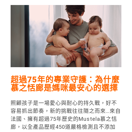
超過75
年的專業守護：為什麼
慕之恬廊是媽咪最安心的選擇
照顧孩子是一場愛心與耐心的持久戰，好不
容易抓出節奏，新的挑戰往往隨之而來…來自
法國、擁有超過75年歷史的Mustela慕之恬
廊，以全產品歷經450道嚴格檢測且不添加